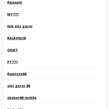
Rajaspin
MT777
link slot gacor
RAJAVIGOR
OKJKT
PT777
Rajatoto88
slot gacor 88
sbobet88 mobile