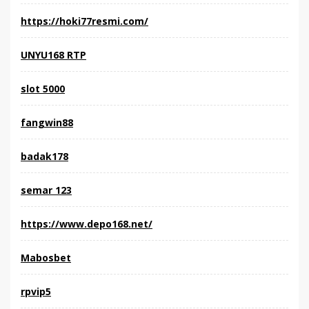
https://hoki77resmi.com/
UNYU168 RTP
slot 5000
fangwin88
badak178
semar 123
https://www.depo168.net/
Mabosbet
rpvip5