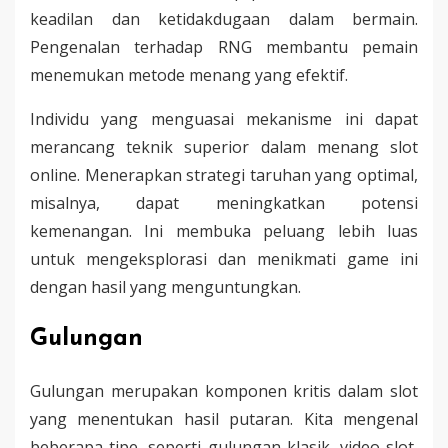
keadilan dan ketidakdugaan dalam bermain.
Pengenalan terhadap RNG membantu pemain
menemukan metode menang yang efektif.
Individu yang menguasai mekanisme ini dapat
merancang teknik superior dalam menang slot
online. Menerapkan strategi taruhan yang optimal,
misalnya, dapat meningkatkan potensi
kemenangan. Ini membuka peluang lebih luas
untuk mengeksplorasi dan menikmati game ini
dengan hasil yang menguntungkan.
Gulungan
Gulungan merupakan komponen kritis dalam slot
yang menentukan hasil putaran. Kita mengenal
beberapa tipe, seperti gulungan klasik, video slot,