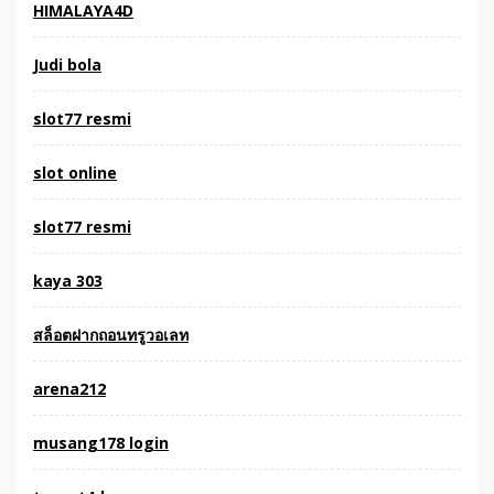
HIMALAYA4D
Judi bola
slot77 resmi
slot online
slot77 resmi
kaya 303
สล็อตฝากถอนทรูวอเลท
arena212
musang178 login