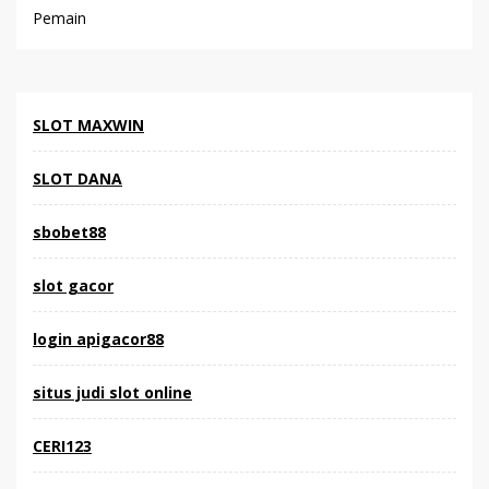
Pemain
SLOT MAXWIN
SLOT DANA
sbobet88
slot gacor
login apigacor88
situs judi slot online
CERI123