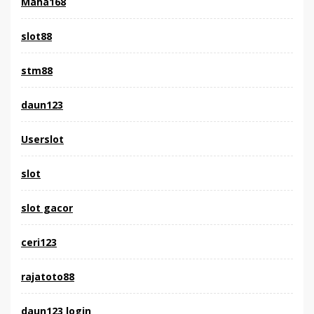
Maha168
slot88
stm88
daun123
Userslot
slot
slot gacor
ceri123
rajatoto88
daun123 login