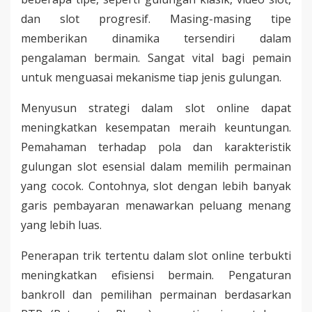
dan slot progresif. Masing-masing tipe
memberikan dinamika tersendiri dalam
pengalaman bermain. Sangat vital bagi pemain
untuk menguasai mekanisme tiap jenis gulungan.
Menyusun strategi dalam slot online dapat
meningkatkan kesempatan meraih keuntungan.
Pemahaman terhadap pola dan karakteristik
gulungan slot esensial dalam memilih permainan
yang cocok. Contohnya, slot dengan lebih banyak
garis pembayaran menawarkan peluang menang
yang lebih luas.
Penerapan trik tertentu dalam slot online terbukti
meningkatkan efisiensi bermain. Pengaturan
bankroll dan pemilihan permainan berdasarkan