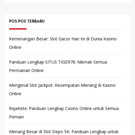
POS-POS TERBARU
Kemenangan Besar: Slot Gacor Hari Ini di Dunia Kasino
Online
Panduan Lengkap SITUS TIGER78: Nikmati Semua
Permainan Online
Mengenal Slot Jackpot: Kesempatan Menang di Kasino
Online
RajaKete: Panduan Lengkap Casino Online untuk Semua
Pemain
Menang Besar di Slot Depo 5K: Panduan Lengkap untuk