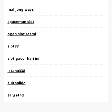
mahjong ways
spaceman slot
agen slot resmi
slot88
slot gacor hari ini
istana338
sultanlido
target4d