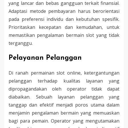
yang lancar dan bebas gangguan terkait finansial.
Adaptasi metode pembayaran harus berorientasi
pada preferensi individu dan kebutuhan spesifik.
Prioritaskan kecepatan dan kemudahan, untuk
memastikan pengalaman bermain slot yang tidak
terganggu.
Pelayanan Pelanggan
Di ranah permainan slot online, ketergantungan
pelanggan terhadap kualitas layanan yang
dipropagandakan oleh operator tidak dapat
diabaikan. Sebuah layanan pelanggan yang
tanggap dan efektif menjadi poros utama dalam
menjamin pengalaman bermain yang memuaskan
bagi para pemain. Operator yang mengutamakan