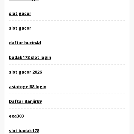
slot gacor
slot gacor
daftar bucin4d
badak178 slot login
slot gacor 2026
asiatogel88 login
Daftar Banjir69
exa303
slot badak178