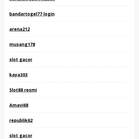
bandartogel77 login
arena212
musang178
slot gacor
kaya303
Slot88 resmi
Amavi68
republik62
slot gacor