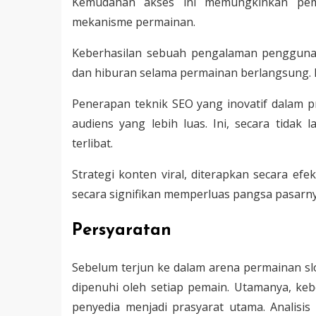
Kemudahan akses ini memungkinkan pem
mekanisme permainan.
Keberhasilan sebuah pengalaman pengguna
dan hiburan selama permainan berlangsung. 
Penerapan teknik SEO yang inovatif dalam p
audiens yang lebih luas. Ini, secara tida
terlibat.
Strategi konten viral, diterapkan secara efek
secara signifikan memperluas pangsa pasarny
Persyaratan
Sebelum terjun ke dalam arena permainan slo
dipenuhi oleh setiap pemain. Utamanya, kebe
penyedia menjadi prasyarat utama. Analis