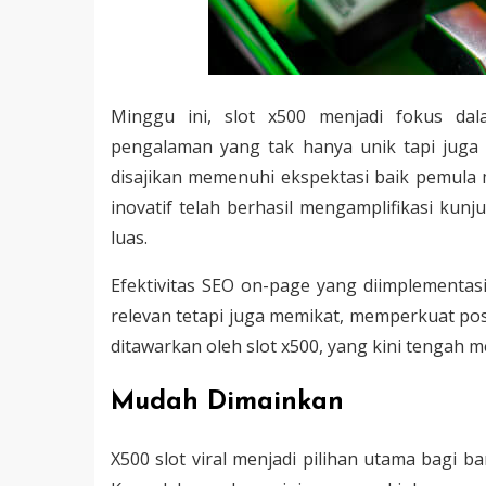
Minggu ini, slot x500 menjadi fokus d
pengalaman yang tak hanya unik tapi juga
disajikan memenuhi ekspektasi baik pemula 
inovatif telah berhasil mengamplifikasi ku
luas.
Efektivitas SEO on-page yang diimplementas
relevan tetapi juga memikat, memperkuat pos
ditawarkan oleh slot x500, yang kini tengah 
Mudah Dimainkan
X500 slot viral menjadi pilihan utama bagi 