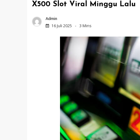
X500 Slot Viral Minggu Lalu
Admin
16 Juli 2025
3 Mins