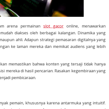
alam arena permainan
slot gacor
online, menawarkan
 mudah diakses oleh berbagai kalangan. Dinamika yang
maupun ahli. Adapun strategi pemasaran digitalnya yang
njungan ke laman mereka dan memikat audiens yang lebih
ikan memastikan bahwa konten yang tersaji tidak hanya
isi mereka di hasil pencarian. Rasakan kegembiraan yang
menjadi pembicaraan.
banyak pemain, khususnya karena antarmuka yang intuitif.