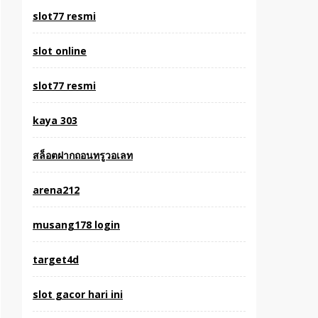
slot77 resmi
slot online
slot77 resmi
kaya 303
สล็อตฝากถอนทรูวอเลท
arena212
musang178 login
target4d
slot gacor hari ini