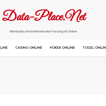
Data-Place.net
Membantu Anda Menemukan Forum Judi Online
LINE
CASINO ONLINE
POKER ONLINE
TOGEL ONLIN