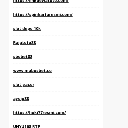
https://linkdewatoto.com/
https://spinhartaresmi.com/
slot depo 10k
Rajatoto88
sbobet88
www.mabosbet.co
slot gacor
ayojp88
https://hoki77resmi.com/
UNYU168 RTP