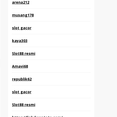
arena212
musang178
slot gacor
kaya303
Slot88 resmi
Amavi68
republik62
slot gacor
Slot88 resmi