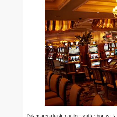
Dalam arena kasino online, scatter bonus sta