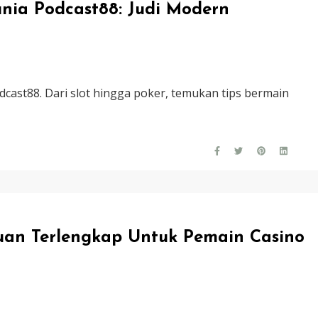
unia Podcast88: Judi Modern
odcast88. Dari slot hingga poker, temukan tips bermain
uan Terlengkap Untuk Pemain Casino