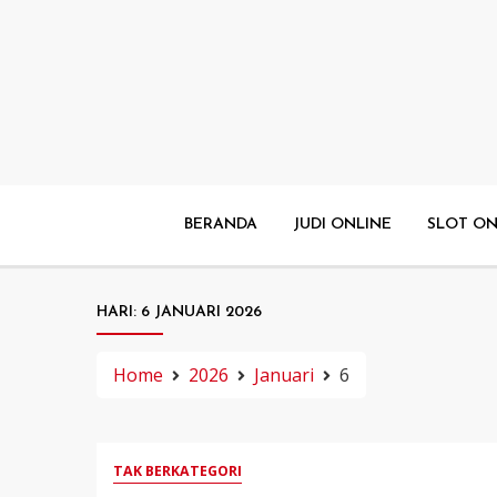
Skip
to
content
BERANDA
JUDI ONLINE
SLOT ON
HARI:
6 JANUARI 2026
Home
2026
Januari
6
TAK BERKATEGORI