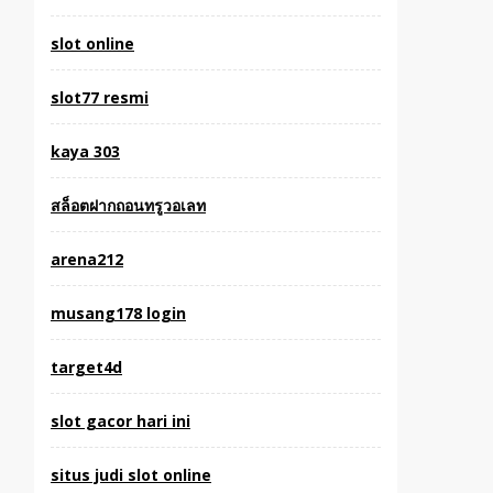
slot online
slot77 resmi
kaya 303
สล็อตฝากถอนทรูวอเลท
arena212
musang178 login
target4d
slot gacor hari ini
situs judi slot online