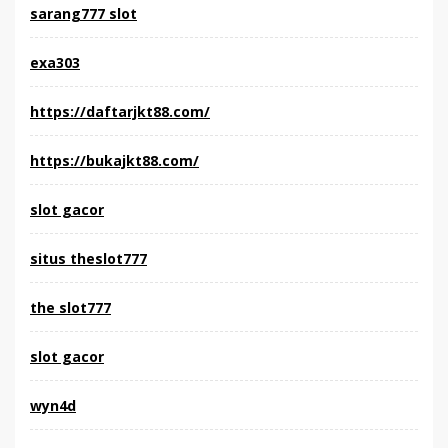
sarang777 slot
exa303
https://daftarjkt88.com/
https://bukajkt88.com/
slot gacor
situs theslot777
the slot777
slot gacor
wyn4d