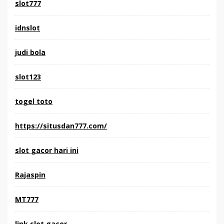
slot777
idnslot
judi bola
slot123
togel toto
https://situsdan777.com/
slot gacor hari ini
Rajaspin
MT777
link slot gacor