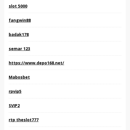
slot 5000
fangwin88
badak178
semar 123
https://www.depo168.net/
Mabosbet
rpvip5
SVIP2
rtp theslot777