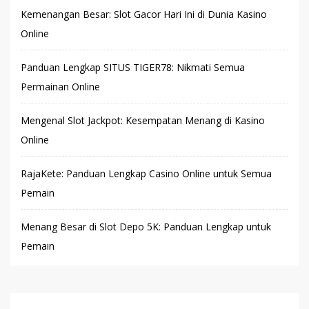
Kemenangan Besar: Slot Gacor Hari Ini di Dunia Kasino
Online
Panduan Lengkap SITUS TIGER78: Nikmati Semua
Permainan Online
Mengenal Slot Jackpot: Kesempatan Menang di Kasino
Online
RajaKete: Panduan Lengkap Casino Online untuk Semua
Pemain
Menang Besar di Slot Depo 5K: Panduan Lengkap untuk
Pemain