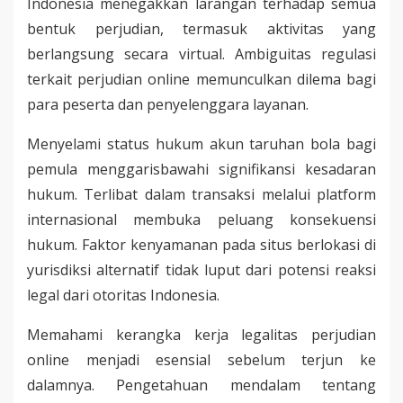
Indonesia menegakkan larangan terhadap semua
bentuk perjudian, termasuk aktivitas yang
berlangsung secara virtual. Ambiguitas regulasi
terkait perjudian online memunculkan dilema bagi
para peserta dan penyelenggara layanan.
Menyelami status hukum akun taruhan bola bagi
pemula menggarisbawahi signifikansi kesadaran
hukum. Terlibat dalam transaksi melalui platform
internasional membuka peluang konsekuensi
hukum. Faktor kenyamanan pada situs berlokasi di
yurisdiksi alternatif tidak luput dari potensi reaksi
legal dari otoritas Indonesia.
Memahami kerangka kerja legalitas perjudian
online menjadi esensial sebelum terjun ke
dalamnya. Pengetahuan mendalam tentang