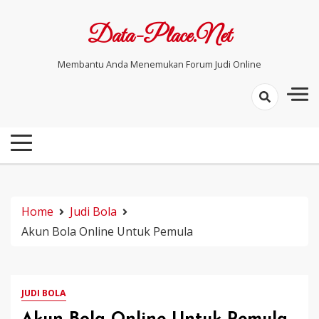
Skip
to
Data-Place.net
content
Membantu Anda Menemukan Forum Judi Online
Home
Judi Bola
Akun Bola Online Untuk Pemula
JUDI BOLA