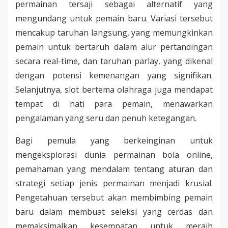
permainan tersaji sebagai alternatif yang
mengundang untuk pemain baru. Variasi tersebut
mencakup taruhan langsung, yang memungkinkan
pemain untuk bertaruh dalam alur pertandingan
secara real-time, dan taruhan parlay, yang dikenal
dengan potensi kemenangan yang signifikan.
Selanjutnya, slot bertema olahraga juga mendapat
tempat di hati para pemain, menawarkan
pengalaman yang seru dan penuh ketegangan.
Bagi pemula yang berkeinginan untuk
mengeksplorasi dunia permainan bola online,
pemahaman yang mendalam tentang aturan dan
strategi setiap jenis permainan menjadi krusial.
Pengetahuan tersebut akan membimbing pemain
baru dalam membuat seleksi yang cerdas dan
memaksimalkan kesempatan untuk meraih