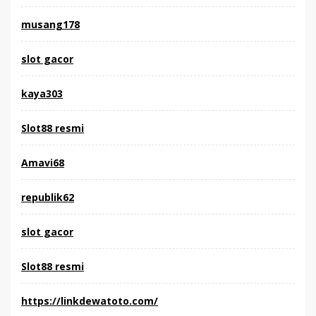
musang178
slot gacor
kaya303
Slot88 resmi
Amavi68
republik62
slot gacor
Slot88 resmi
https://linkdewatoto.com/