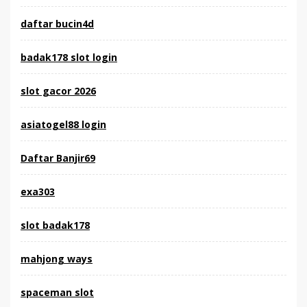
daftar bucin4d
badak178 slot login
slot gacor 2026
asiatogel88 login
Daftar Banjir69
exa303
slot badak178
mahjong ways
spaceman slot