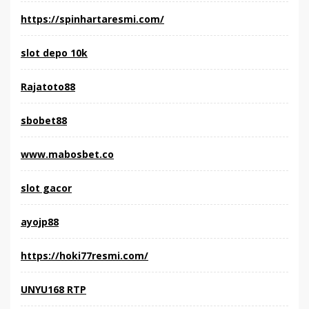
https://spinhartaresmi.com/
slot depo 10k
Rajatoto88
sbobet88
www.mabosbet.co
slot gacor
ayojp88
https://hoki77resmi.com/
UNYU168 RTP