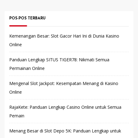
POS-POS TERBARU
Kemenangan Besar: Slot Gacor Hari Ini di Dunia Kasino
Online
Panduan Lengkap SITUS TIGER78: Nikmati Semua
Permainan Online
Mengenal Slot Jackpot: Kesempatan Menang di Kasino
Online
RajaKete: Panduan Lengkap Casino Online untuk Semua
Pemain
Menang Besar di Slot Depo 5K: Panduan Lengkap untuk