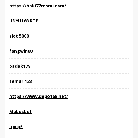
https://hoki77resmi.com/
UNYU168 RTP
slot 5000
fangwin88
badak178
semar 123
https://www.depo168.net/
Mabosbet
rpvip5