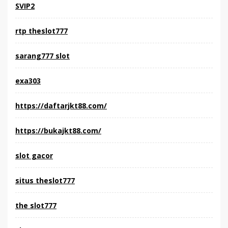
SVIP2
rtp theslot777
sarang777 slot
exa303
https://daftarjkt88.com/
https://bukajkt88.com/
slot gacor
situs theslot777
the slot777