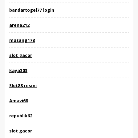
bandartogel77 login
arena212
musang178
slot gacor
kaya303
Slot88 resmi
Amavi68
republik62
slot gacor