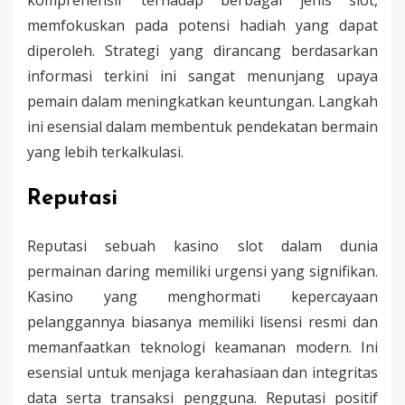
komprehensif terhadap berbagai jenis slot,
memfokuskan pada potensi hadiah yang dapat
diperoleh. Strategi yang dirancang berdasarkan
informasi terkini ini sangat menunjang upaya
pemain dalam meningkatkan keuntungan. Langkah
ini esensial dalam membentuk pendekatan bermain
yang lebih terkalkulasi.
Reputasi
Reputasi sebuah kasino slot dalam dunia
permainan daring memiliki urgensi yang signifikan.
Kasino yang menghormati kepercayaan
pelanggannya biasanya memiliki lisensi resmi dan
memanfaatkan teknologi keamanan modern. Ini
esensial untuk menjaga kerahasiaan dan integritas
data serta transaksi pengguna. Reputasi positif