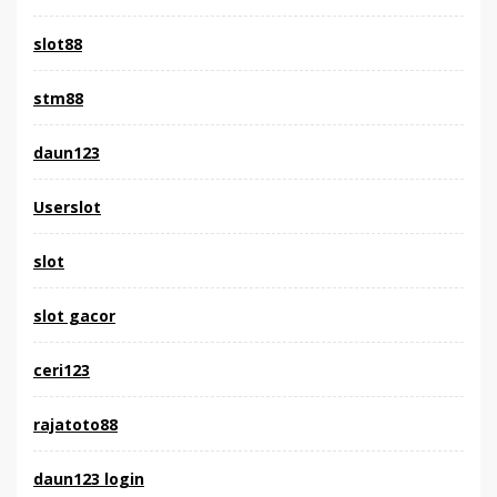
slot88
stm88
daun123
Userslot
slot
slot gacor
ceri123
rajatoto88
daun123 login