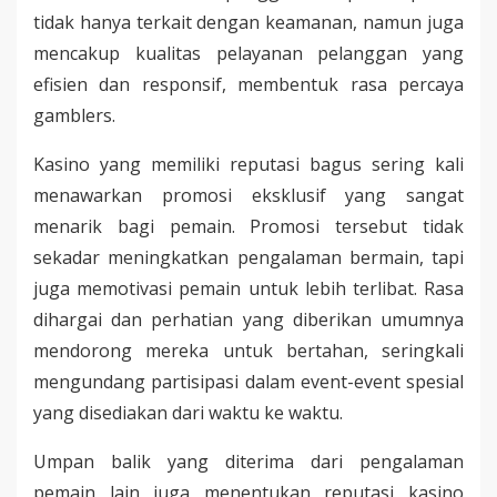
tidak hanya terkait dengan keamanan, namun juga
mencakup kualitas pelayanan pelanggan yang
efisien dan responsif, membentuk rasa percaya
gamblers.
Kasino yang memiliki reputasi bagus sering kali
menawarkan promosi eksklusif yang sangat
menarik bagi pemain. Promosi tersebut tidak
sekadar meningkatkan pengalaman bermain, tapi
juga memotivasi pemain untuk lebih terlibat. Rasa
dihargai dan perhatian yang diberikan umumnya
mendorong mereka untuk bertahan, seringkali
mengundang partisipasi dalam event-event spesial
yang disediakan dari waktu ke waktu.
Umpan balik yang diterima dari pengalaman
pemain lain juga menentukan reputasi kasino