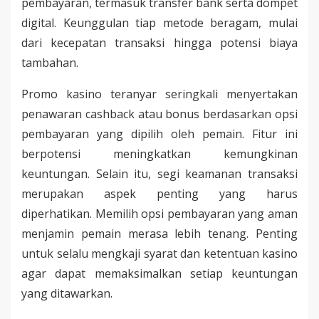
pembayaran, termasuk transfer bank serta dompet
digital. Keunggulan tiap metode beragam, mulai
dari kecepatan transaksi hingga potensi biaya
tambahan.
Promo kasino teranyar seringkali menyertakan
penawaran cashback atau bonus berdasarkan opsi
pembayaran yang dipilih oleh pemain. Fitur ini
berpotensi meningkatkan kemungkinan
keuntungan. Selain itu, segi keamanan transaksi
merupakan aspek penting yang harus
diperhatikan. Memilih opsi pembayaran yang aman
menjamin pemain merasa lebih tenang. Penting
untuk selalu mengkaji syarat dan ketentuan kasino
agar dapat memaksimalkan setiap keuntungan
yang ditawarkan.