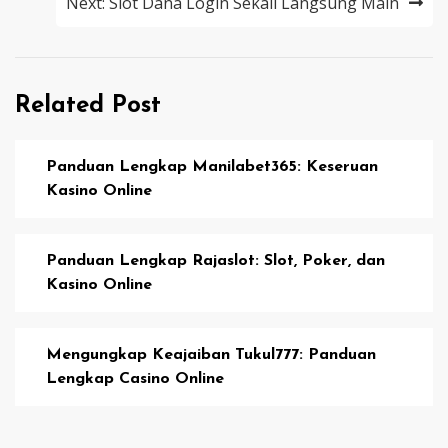
Next:
Slot Dana Login Sekali Langsung Main
Related Post
Panduan Lengkap Manilabet365: Keseruan
Kasino Online
Panduan Lengkap Rajaslot: Slot, Poker, dan
Kasino Online
Mengungkap Keajaiban Tukul777: Panduan
Lengkap Casino Online