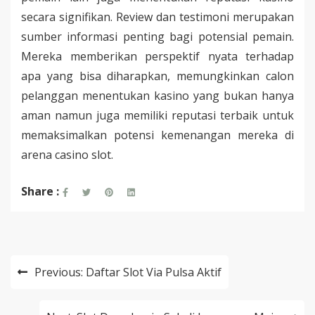
secara signifikan. Review dan testimoni merupakan
sumber informasi penting bagi potensial pemain.
Mereka memberikan perspektif nyata terhadap
apa yang bisa diharapkan, memungkinkan calon
pelanggan menentukan kasino yang bukan hanya
aman namun juga memiliki reputasi terbaik untuk
memaksimalkan potensi kemenangan mereka di
arena casino slot.
Share :
Navigasi
Previous:
Daftar Slot Via Pulsa Aktif
pos