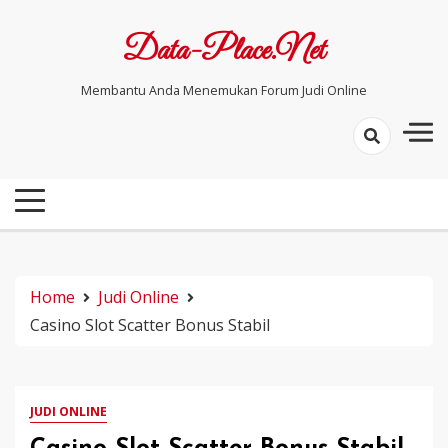
Skip
to
Data-Place.net
content
Membantu Anda Menemukan Forum Judi Online
Home
Judi Online
Casino Slot Scatter Bonus Stabil
JUDI ONLINE