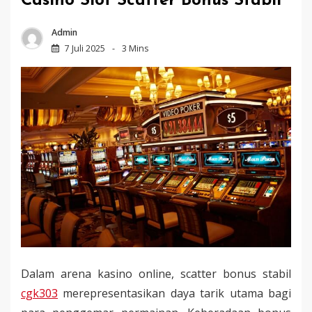
Casino Slot Scatter Bonus Stabil
Admin
7 Juli 2025
3 Mins
Dalam arena kasino online, scatter bonus stabil
cgk303
merepresentasikan daya tarik utama bagi