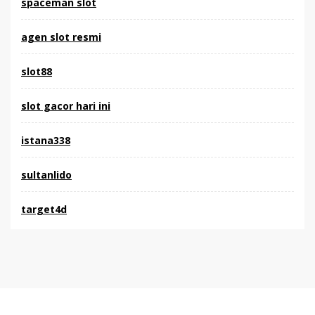
spaceman slot
agen slot resmi
slot88
slot gacor hari ini
istana338
sultanlido
target4d