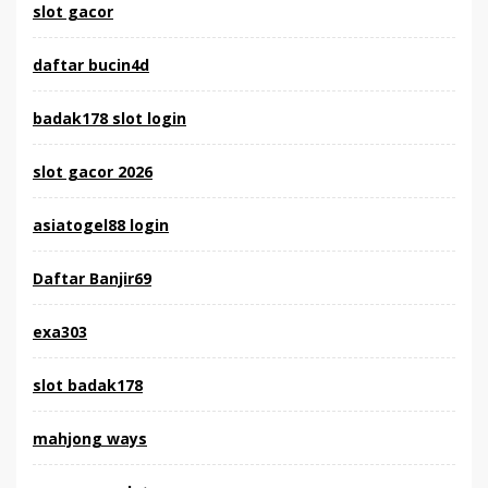
slot gacor
daftar bucin4d
badak178 slot login
slot gacor 2026
asiatogel88 login
Daftar Banjir69
exa303
slot badak178
mahjong ways