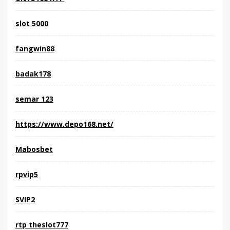
slot 5000
fangwin88
badak178
semar 123
https://www.depo168.net/
Mabosbet
rpvip5
SVIP2
rtp theslot777