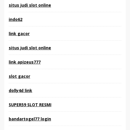
situs judi slot online
indo62
link gacor
situs judi slot online
link apizeus777
slot gacor
dolly4d link
SUPER59 SLOT RESMI
bandartogel77 login