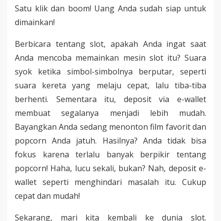
Satu klik dan boom! Uang Anda sudah siap untuk
dimainkan!
Berbicara tentang slot, apakah Anda ingat saat
Anda mencoba memainkan mesin slot itu? Suara
syok ketika simbol-simbolnya berputar, seperti
suara kereta yang melaju cepat, lalu tiba-tiba
berhenti. Sementara itu, deposit via e-wallet
membuat segalanya menjadi lebih mudah.
Bayangkan Anda sedang menonton film favorit dan
popcorn Anda jatuh. Hasilnya? Anda tidak bisa
fokus karena terlalu banyak berpikir tentang
popcorn! Haha, lucu sekali, bukan? Nah, deposit e-
wallet seperti menghindari masalah itu. Cukup
cepat dan mudah!
Sekarang, mari kita kembali ke dunia slot.