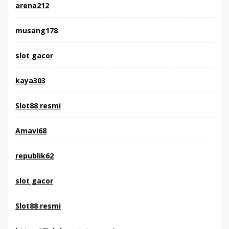
arena212
musang178
slot gacor
kaya303
Slot88 resmi
Amavi68
republik62
slot gacor
Slot88 resmi