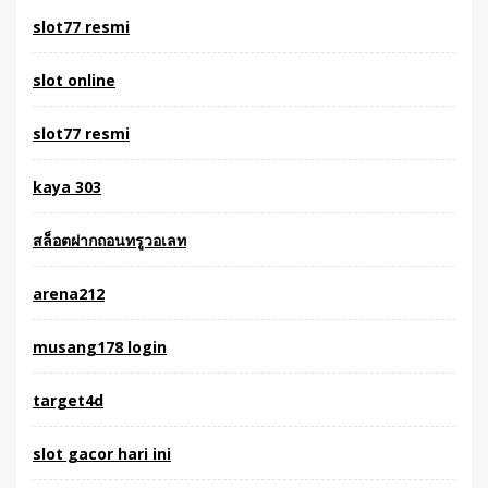
slot77 resmi
slot online
slot77 resmi
kaya 303
สล็อตฝากถอนทรูวอเลท
arena212
musang178 login
target4d
slot gacor hari ini