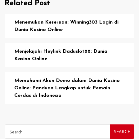
Related Post
Menemukan Keseruan: Winning303 Login di
Dunia Kasino Online
Menjelajahi Heylink Daduslot88: Dunia
Kasino Online
Memahami Akun Demo dalam Dunia Kasino
Online: Panduan Lengkap untuk Pemain
Cerdas di Indonesia
Search
for: