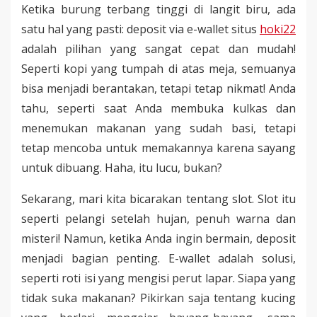
Ketika burung terbang tinggi di langit biru, ada
satu hal yang pasti: deposit via e-wallet situs
hoki22
adalah pilihan yang sangat cepat dan mudah!
Seperti kopi yang tumpah di atas meja, semuanya
bisa menjadi berantakan, tetapi tetap nikmat! Anda
tahu, seperti saat Anda membuka kulkas dan
menemukan makanan yang sudah basi, tetapi
tetap mencoba untuk memakannya karena sayang
untuk dibuang. Haha, itu lucu, bukan?
Sekarang, mari kita bicarakan tentang slot. Slot itu
seperti pelangi setelah hujan, penuh warna dan
misteri! Namun, ketika Anda ingin bermain, deposit
menjadi bagian penting. E-wallet adalah solusi,
seperti roti isi yang mengisi perut lapar. Siapa yang
tidak suka makanan? Pikirkan saja tentang kucing