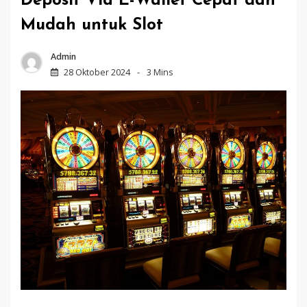
Deposit Via E-Wallet Cepat dan
Mudah untuk Slot
Admin
28 Oktober 2024
3 Mins