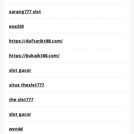
sarang777 slot
exa303
https://daftarjkt88.com/
https://bukajkt88.com/
slot gacor
situs theslot777
the slot777
slot gacor
wyn4d