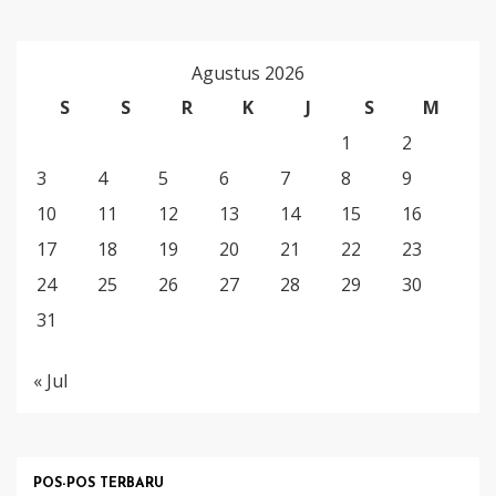
Agustus 2026
S
S
R
K
J
S
M
1
2
3
4
5
6
7
8
9
10
11
12
13
14
15
16
17
18
19
20
21
22
23
24
25
26
27
28
29
30
31
« Jul
POS-POS TERBARU