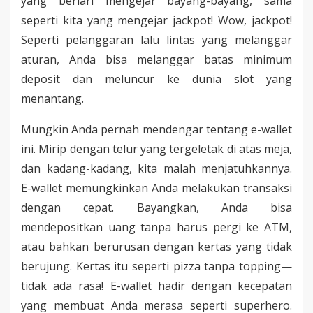
yang berlari mengejar bayang-bayang, sama
seperti kita yang mengejar jackpot! Wow, jackpot!
Seperti pelanggaran lalu lintas yang melanggar
aturan, Anda bisa melanggar batas minimum
deposit dan meluncur ke dunia slot yang
menantang.
Mungkin Anda pernah mendengar tentang e-wallet
ini. Mirip dengan telur yang tergeletak di atas meja,
dan kadang-kadang, kita malah menjatuhkannya.
E-wallet memungkinkan Anda melakukan transaksi
dengan cepat. Bayangkan, Anda bisa
mendepositkan uang tanpa harus pergi ke ATM,
atau bahkan berurusan dengan kertas yang tidak
berujung. Kertas itu seperti pizza tanpa topping—
tidak ada rasa! E-wallet hadir dengan kecepatan
yang membuat Anda merasa seperti superhero.