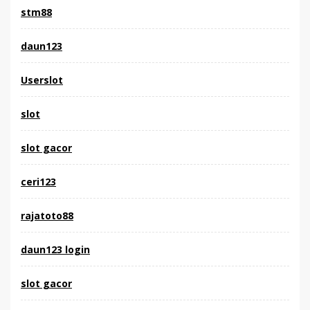
stm88
daun123
Userslot
slot
slot gacor
ceri123
rajatoto88
daun123 login
slot gacor