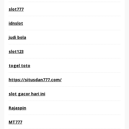
slot777
idnslot
judi bola
slot123
togel toto
https://situsdan777.com/
slot gacor hari ini
Rajaspin
MT777