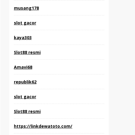
musang178
slot gacor
kaya303
Slot88 resmi
Amavi68
republik62
slot gacor
Slot88 resmi
https://linkdewatoto.com/