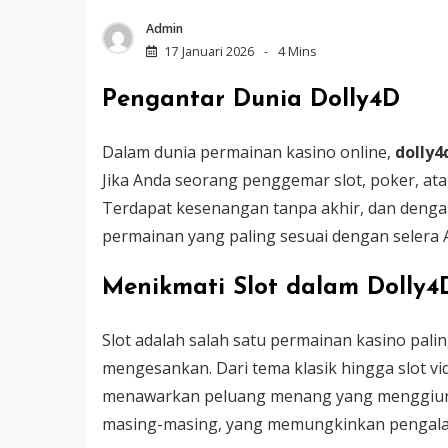
Admin
17 Januari 2026
4 Mins
Pengantar Dunia Dolly4D
Dalam dunia permainan kasino online,
dolly4
Jika Anda seorang penggemar slot, poker, at
Terdapat kesenangan tanpa akhir, dan denga
permainan yang paling sesuai dengan selera 
Menikmati Slot dalam Dolly4
Slot adalah salah satu permainan kasino palin
mengesankan. Dari tema klasik hingga slot 
menawarkan peluang menang yang menggiurka
masing-masing, yang memungkinkan pengalam