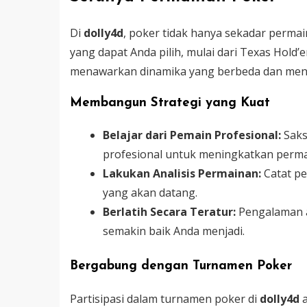
Di
dolly4d
, poker tidak hanya sekadar permain
yang dapat Anda pilih, mulai dari Texas Hol
menawarkan dinamika yang berbeda dan menj
Membangun Strategi yang Kuat
Belajar dari Pemain Profesional:
Saks
profesional untuk meningkatkan perma
Lakukan Analisis Permainan:
Catat p
yang akan datang.
Berlatih Secara Teratur:
Pengalaman a
semakin baik Anda menjadi.
Bergabung dengan Turnamen Poker
Partisipasi dalam turnamen poker di
dolly4d
a