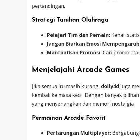
pertandingan.
Strategi Taruhan Olahraga
Pelajari Tim dan Pemain:
Kenali stat
Jangan Biarkan Emosi Mempengaruhi
Manfaatkan Promosi:
Cari promo atau
Menjelajahi Arcade Games
Jika semua itu masih kurang,
dolly4d
juga me
kembali ke masa kecil. Dengan banyak pilih
yang menyenangkan dan memori nostalgia.
Permainan Arcade Favorit
Pertarungan Multiplayer:
Bergabungl