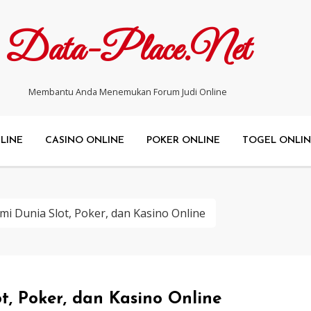
Data-Place.net
Membantu Anda Menemukan Forum Judi Online
LINE
CASINO ONLINE
POKER ONLINE
TOGEL ONLIN
mi Dunia Slot, Poker, dan Kasino Online
t, Poker, dan Kasino Online