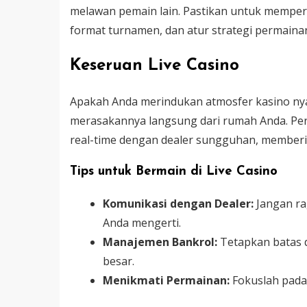
melawan pemain lain. Pastikan untuk memper
format turnamen, dan atur strategi permaina
Keseruan Live Casino
Apakah Anda merindukan atmosfer kasino nyat
merasakannya langsung dari rumah Anda. Perm
real-time dengan dealer sungguhan, membe
Tips untuk Bermain di Live Casino
Komunikasi dengan Dealer:
Jangan ra
Anda mengerti.
Manajemen Bankrol:
Tetapkan batas 
besar.
Menikmati Permainan:
Fokuslah pada