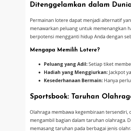
Ditenggelamkan dalam Dunia
Permainan lotere dapat menjadi alternatif y
menawarkan peluang untuk memenangkan hadia
berpotensi mengganti hidup Anda dengan seb
Mengapa Memilih Lotere?
Peluang yang Adil:
Setiap tiket membe
Hadiah yang Menggiurkan:
Jackpot y
Kesederhanaan Bermain:
Hanya perlu
Sportsbook: Taruhan Olahrag
Olahraga membawa kegembiraan tersendiri, 
mengambil bagian dalam taruhan olahraga. D
memasang taruhan pada berbagai jenis olah