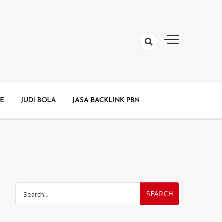
E
JUDI BOLA
JASA BACKLINK PBN
Search
for: