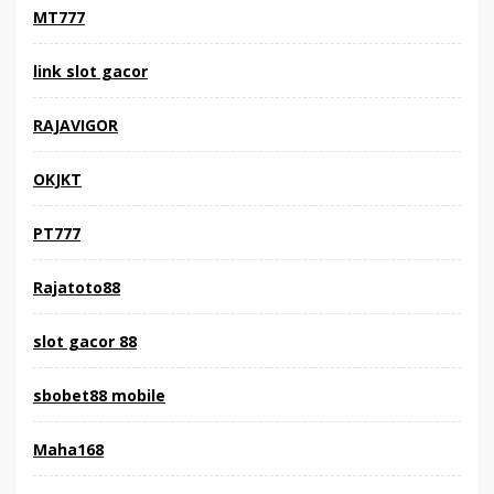
MT777
link slot gacor
RAJAVIGOR
OKJKT
PT777
Rajatoto88
slot gacor 88
sbobet88 mobile
Maha168