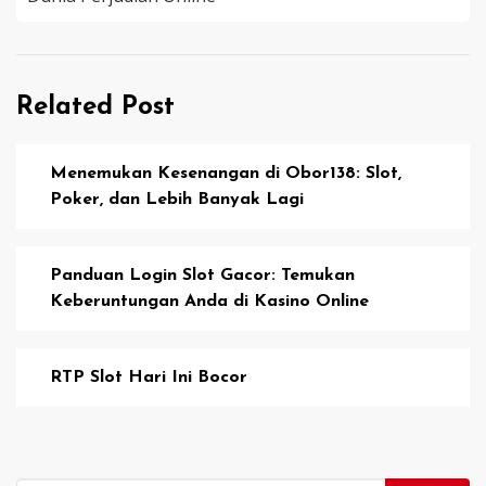
Related Post
Menemukan Kesenangan di Obor138: Slot,
Poker, dan Lebih Banyak Lagi
Panduan Login Slot Gacor: Temukan
Keberuntungan Anda di Kasino Online
RTP Slot Hari Ini Bocor