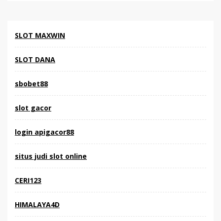
SLOT MAXWIN
SLOT DANA
sbobet88
slot gacor
login apigacor88
situs judi slot online
CERI123
HIMALAYA4D