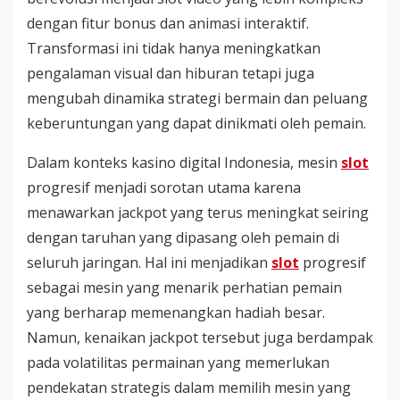
dengan fitur bonus dan animasi interaktif.
Transformasi ini tidak hanya meningkatkan
pengalaman visual dan hiburan tetapi juga
mengubah dinamika strategi bermain dan peluang
keberuntungan yang dapat dinikmati oleh pemain.
Dalam konteks kasino digital Indonesia, mesin
slot
progresif menjadi sorotan utama karena
menawarkan jackpot yang terus meningkat seiring
dengan taruhan yang dipasang oleh pemain di
seluruh jaringan. Hal ini menjadikan
slot
progresif
sebagai mesin yang menarik perhatian pemain
yang berharap memenangkan hadiah besar.
Namun, kenaikan jackpot tersebut juga berdampak
pada volatilitas permainan yang memerlukan
pendekatan strategis dalam memilih mesin yang