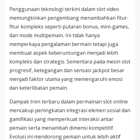
Penggunaan teknologi terkini dalam slot video
memungkinkan pengembang menambahkan fitur-
fitur kompleks seperti putaran bonus, mini-games,
dan mode multipemain. Ini tidak hanya
memperkaya pengalaman bermain tetapi juga
membuat aspek keberuntungan menjadi lebih
kompleks dan strategis. Sementara pada mesin slot
progresif, ketegangan dan sensasi jackpot besar
menjadi faktor utama yang memengaruhi emosi
dan keterlibatan pemain.
Dampak tren terbaru dalam permainan slot online
mencakup peningkatan integrasi elemen sosial dan
gamifikasi yang memperkuat interaksi antar
pemain serta menambah dimensi kompetitif.
Evolusi ini mendorong pemain untuk lebih aktif