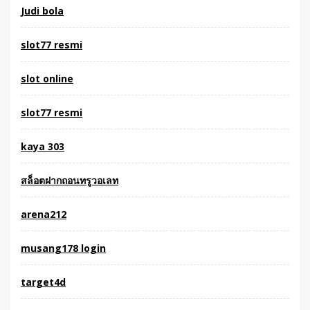
Judi bola
slot77 resmi
slot online
slot77 resmi
kaya 303
สล็อตฝากถอนทรูวอเลท
arena212
musang178 login
target4d