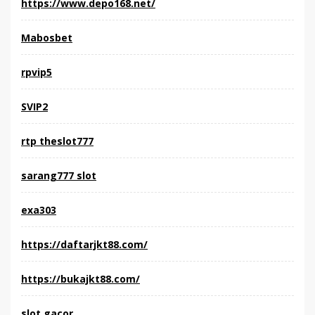
https://www.depo168.net/
Mabosbet
rpvip5
SVIP2
rtp theslot777
sarang777 slot
exa303
https://daftarjkt88.com/
https://bukajkt88.com/
slot gacor