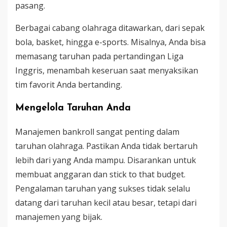
pasang.
Berbagai cabang olahraga ditawarkan, dari sepak
bola, basket, hingga e-sports. Misalnya, Anda bisa
memasang taruhan pada pertandingan Liga
Inggris, menambah keseruan saat menyaksikan
tim favorit Anda bertanding.
Mengelola Taruhan Anda
Manajemen bankroll sangat penting dalam
taruhan olahraga. Pastikan Anda tidak bertaruh
lebih dari yang Anda mampu. Disarankan untuk
membuat anggaran dan stick to that budget.
Pengalaman taruhan yang sukses tidak selalu
datang dari taruhan kecil atau besar, tetapi dari
manajemen yang bijak.