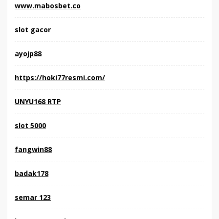
www.mabosbet.co
slot gacor
ayojp88
https://hoki77resmi.com/
UNYU168 RTP
slot 5000
fangwin88
badak178
semar 123