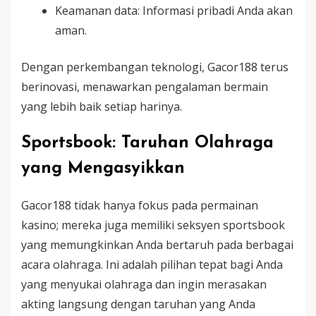
Keamanan data: Informasi pribadi Anda akan
aman.
Dengan perkembangan teknologi, Gacor188 terus
berinovasi, menawarkan pengalaman bermain
yang lebih baik setiap harinya.
Sportsbook: Taruhan Olahraga
yang Mengasyikkan
Gacor188 tidak hanya fokus pada permainan
kasino; mereka juga memiliki seksyen sportsbook
yang memungkinkan Anda bertaruh pada berbagai
acara olahraga. Ini adalah pilihan tepat bagi Anda
yang menyukai olahraga dan ingin merasakan
akting langsung dengan taruhan yang Anda