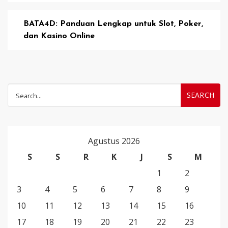
BATA4D: Panduan Lengkap untuk Slot, Poker,
dan Kasino Online
Search
for:
Agustus 2026
S
S
R
K
J
S
M
1
2
3
4
5
6
7
8
9
10
11
12
13
14
15
16
17
18
19
20
21
22
23