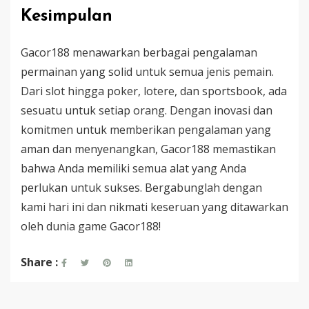
Kesimpulan
Gacor188 menawarkan berbagai pengalaman
permainan yang solid untuk semua jenis pemain.
Dari slot hingga poker, lotere, dan sportsbook, ada
sesuatu untuk setiap orang. Dengan inovasi dan
komitmen untuk memberikan pengalaman yang
aman dan menyenangkan, Gacor188 memastikan
bahwa Anda memiliki semua alat yang Anda
perlukan untuk sukses. Bergabunglah dengan
kami hari ini dan nikmati keseruan yang ditawarkan
oleh dunia game Gacor188!
Share :