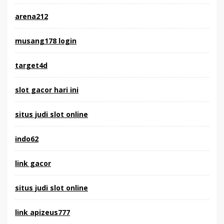
arena212
musang178 login
target4d
slot gacor hari ini
situs judi slot online
indo62
link gacor
situs judi slot online
link apizeus777