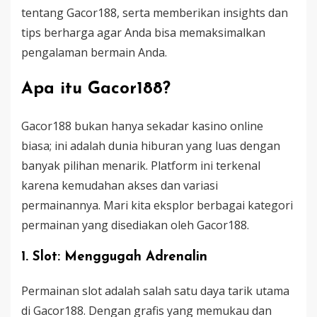
tentang Gacor188, serta memberikan insights dan
tips berharga agar Anda bisa memaksimalkan
pengalaman bermain Anda.
Apa itu Gacor188?
Gacor188 bukan hanya sekadar kasino online
biasa; ini adalah dunia hiburan yang luas dengan
banyak pilihan menarik. Platform ini terkenal
karena kemudahan akses dan variasi
permainannya. Mari kita eksplor berbagai kategori
permainan yang disediakan oleh Gacor188.
1. Slot: Menggugah Adrenalin
Permainan slot adalah salah satu daya tarik utama
di Gacor188. Dengan grafis yang memukau dan