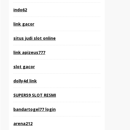
indo62
link gacor
situs judi slot online
link apizeus777
slot gacor
dolly4d link
SUPER59 SLOT RESMI
bandartogel77 login
arena212