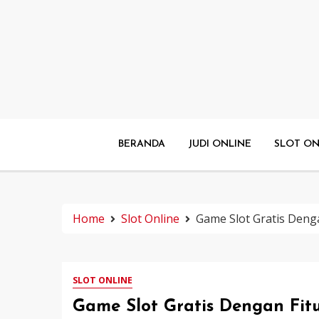
Skip
to
content
BERANDA
JUDI ONLINE
SLOT ON
Home
Slot Online
Game Slot Gratis Denga
SLOT ONLINE
Game Slot Gratis Dengan Fitu