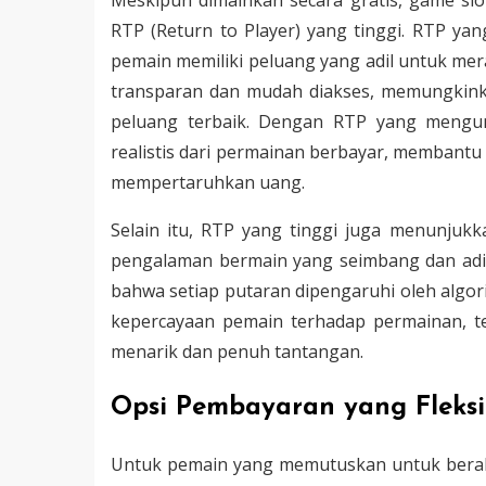
RTP (Return to Player) yang tinggi. RTP yan
pemain memiliki peluang yang adil untuk mer
transparan dan mudah diakses, memungkin
peluang terbaik. Dengan RTP yang mengun
realistis dari permainan berbayar, memba
mempertaruhkan uang.
Selain itu, RTP yang tinggi juga menunju
pengalaman bermain yang seimbang dan adi
bahwa setiap putaran dipengaruhi oleh algori
kepercayaan pemain terhadap permainan, te
menarik dan penuh tantangan.
Opsi Pembayaran yang Fleksi
Untuk pemain yang memutuskan untuk beralih