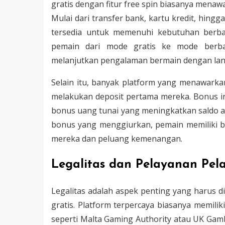
gratis dengan fitur free spin biasanya mena
Mulai dari transfer bank, kartu kredit, hin
tersedia untuk memenuhi kebutuhan berbaga
pemain dari mode gratis ke mode berb
melanjutkan pengalaman bermain dengan lan
Selain itu, banyak platform yang menawark
melakukan deposit pertama mereka. Bonus in
bonus uang tunai yang meningkatkan saldo 
bonus yang menggiurkan, pemain memiliki 
mereka dan peluang kemenangan.
Legalitas dan Pelayanan Pe
Legalitas adalah aspek penting yang harus d
gratis. Platform terpercaya biasanya memiliki 
seperti Malta Gaming Authority atau UK Gam