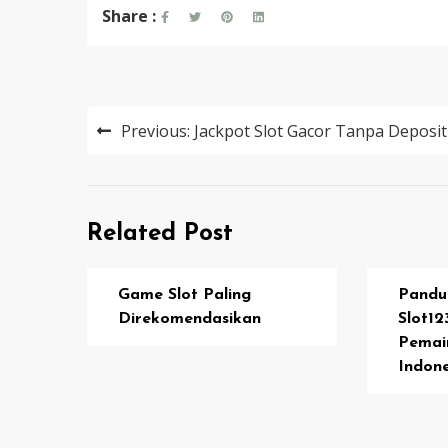
Share :
Navigasi
Previous:
Jackpot Slot Gacor Tanpa Deposit
pos
Related Post
Game Slot Paling
Pandu
Direkomendasikan
Slot12
Pemain
Indone