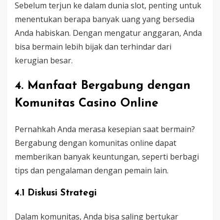
Sebelum terjun ke dalam dunia slot, penting untuk
menentukan berapa banyak uang yang bersedia
Anda habiskan. Dengan mengatur anggaran, Anda
bisa bermain lebih bijak dan terhindar dari
kerugian besar.
4. Manfaat Bergabung dengan
Komunitas Casino Online
Pernahkah Anda merasa kesepian saat bermain?
Bergabung dengan komunitas online dapat
memberikan banyak keuntungan, seperti berbagi
tips dan pengalaman dengan pemain lain.
4.1 Diskusi Strategi
Dalam komunitas, Anda bisa saling bertukar