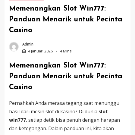
Memenangkan Slot Win777:
Panduan Menarik untuk Pecinta
Casino
Admin
4 Januari 2026
4 Mins
Memenangkan Slot Win777:
Panduan Menarik untuk Pecinta
Casino
Pernahkah Anda merasa tegang saat menunggu
hasil dari mesin slot di kasino? Di dunia
slot
win777
, setiap detik bisa penuh dengan harapan
dan ketegangan. Dalam panduan ini, kita akan