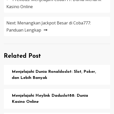
pos
Kasino Online
Next:
Menangkan Jackpot Besar di Coba777:
Panduan Lengkap
Related Post
Menjelajahi Dunia Ronaldoslot: Slot, Poker,
dan Lebih Banyak
Menjelajahi Heylink Daduslot88: Dunia
Kasino Online