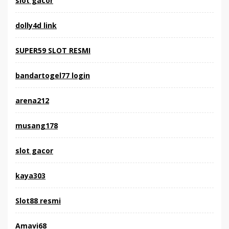
slot gacor
dolly4d link
SUPER59 SLOT RESMI
bandartogel77 login
arena212
musang178
slot gacor
kaya303
Slot88 resmi
Amavi68