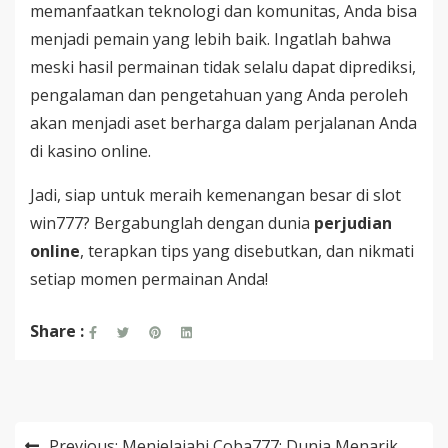
memanfaatkan teknologi dan komunitas, Anda bisa
menjadi pemain yang lebih baik. Ingatlah bahwa
meski hasil permainan tidak selalu dapat diprediksi,
pengalaman dan pengetahuan yang Anda peroleh
akan menjadi aset berharga dalam perjalanan Anda
di kasino online.
Jadi, siap untuk meraih kemenangan besar di slot
win777? Bergabunglah dengan dunia
perjudian
online
, terapkan tips yang disebutkan, dan nikmati
setiap momen permainan Anda!
Share :
Navigasi
Previous:
Menjelajahi Coba777: Dunia Menarik