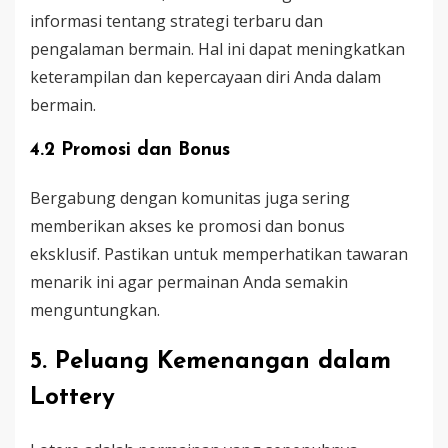
informasi tentang strategi terbaru dan
pengalaman bermain. Hal ini dapat meningkatkan
keterampilan dan kepercayaan diri Anda dalam
bermain.
4.2 Promosi dan Bonus
Bergabung dengan komunitas juga sering
memberikan akses ke promosi dan bonus
eksklusif. Pastikan untuk memperhatikan tawaran
menarik ini agar permainan Anda semakin
menguntungkan.
5. Peluang Kemenangan dalam
Lottery