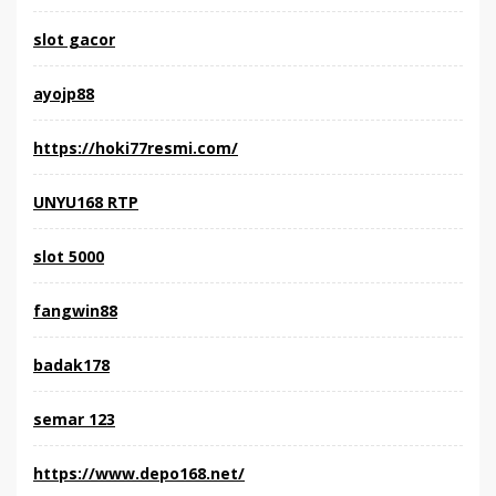
slot gacor
ayojp88
https://hoki77resmi.com/
UNYU168 RTP
slot 5000
fangwin88
badak178
semar 123
https://www.depo168.net/