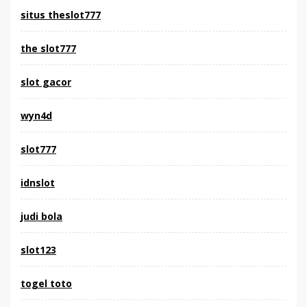
situs theslot777
the slot777
slot gacor
wyn4d
slot777
idnslot
judi bola
slot123
togel toto