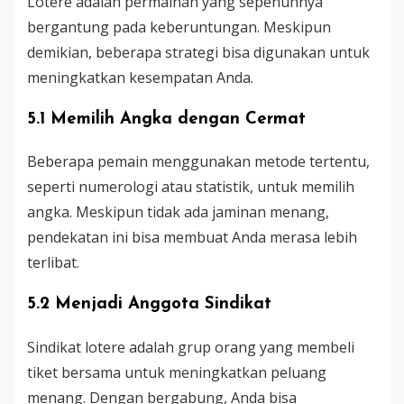
Lotere adalah permainan yang sepenuhnya
bergantung pada keberuntungan. Meskipun
demikian, beberapa strategi bisa digunakan untuk
meningkatkan kesempatan Anda.
5.1 Memilih Angka dengan Cermat
Beberapa pemain menggunakan metode tertentu,
seperti numerologi atau statistik, untuk memilih
angka. Meskipun tidak ada jaminan menang,
pendekatan ini bisa membuat Anda merasa lebih
terlibat.
5.2 Menjadi Anggota Sindikat
Sindikat lotere adalah grup orang yang membeli
tiket bersama untuk meningkatkan peluang
menang. Dengan bergabung, Anda bisa