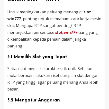
Untuk meningkatkan peluang menang di
slot
win777
, penting untuk memahami cara kerja mesin
slot. Mengapa RTP sangat penting? RTP
menunjukkan persentase
slot win777
uang yang
dikembalikan kepada pemain dalam jangka
panjang.
3.1 Memilih Slot yang Tepat
Setiap slot memiliki karakteristik unik. Sebelum
mulai bermain, lakukan riset dan pilih slot dengan
RTP yang tinggi agar peluang menang Anda lebih
besar.
3.2 Mengatur Anggaran