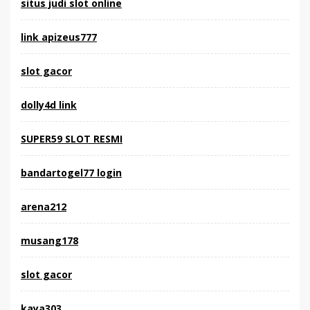
situs judi slot online
link apizeus777
slot gacor
dolly4d link
SUPER59 SLOT RESMI
bandartogel77 login
arena212
musang178
slot gacor
kaya303