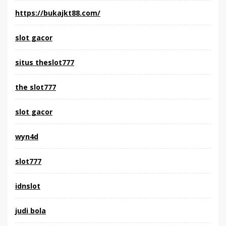
https://bukajkt88.com/
slot gacor
situs theslot777
the slot777
slot gacor
wyn4d
slot777
idnslot
judi bola