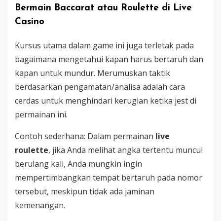
Bermain Baccarat atau Roulette di Live
Casino
Kursus utama dalam game ini juga terletak pada
bagaimana mengetahui kapan harus bertaruh dan
kapan untuk mundur. Merumuskan taktik
berdasarkan pengamatan/analisa adalah cara
cerdas untuk menghindari kerugian ketika jest di
permainan ini.
Contoh sederhana: Dalam permainan
live
roulette
, jika Anda melihat angka tertentu muncul
berulang kali, Anda mungkin ingin
mempertimbangkan tempat bertaruh pada nomor
tersebut, meskipun tidak ada jaminan
kemenangan.