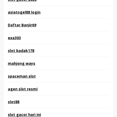
asiatogel88 login
Daftar Banjir69
exa303
slot badak178
mahjong ways
spaceman slot
agen slot resmi
slot88
slot gacor hari ini