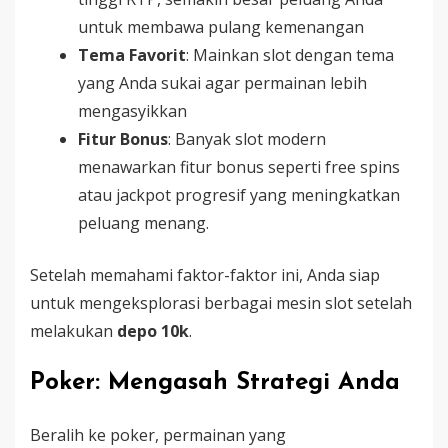
untuk membawa pulang kemenangan
Tema Favorit
: Mainkan slot dengan tema
yang Anda sukai agar permainan lebih
mengasyikkan
Fitur Bonus
: Banyak slot modern
menawarkan fitur bonus seperti free spins
atau jackpot progresif yang meningkatkan
peluang menang.
Setelah memahami faktor-faktor ini, Anda siap
untuk mengeksplorasi berbagai mesin slot setelah
melakukan
depo 10k
.
Poker: Mengasah Strategi Anda
Beralih ke poker, permainan yang