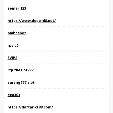
semar 123
https://www.depo168.net/
Mabosbet
rpvip5
SVIP2
rtp theslot777
sarang777 slot
exa303
https://daftarjkt88.com/