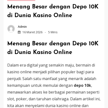
Menang Besar dengan Depo 10K
di Dunia Kasino Online
Admin
16 Maret 2026
5 Mins
Menang Besar dengan Depo 10K
di Dunia Kasino Online
Dalam era digital yang semakin maju, bermain di
kasino online menjadi pilihan populer bagi para
penjudi. Salah satu manfaat yang menarik adalah
kemampuan untuk memulai dengan
depo 10k
,
menawarkan akses ke berbagai permainan seperti
slot, poker, dan taruhan olahraga. Dalam artikel ini,
kita akan menyelami dunia kasino online dan