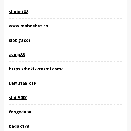
sbobet88
www.mabosbet.co
slot gacor
ayojp88
https://hoki77resmi.com/
UNYU168 RTP
slot 5000
fangwin88
badak178