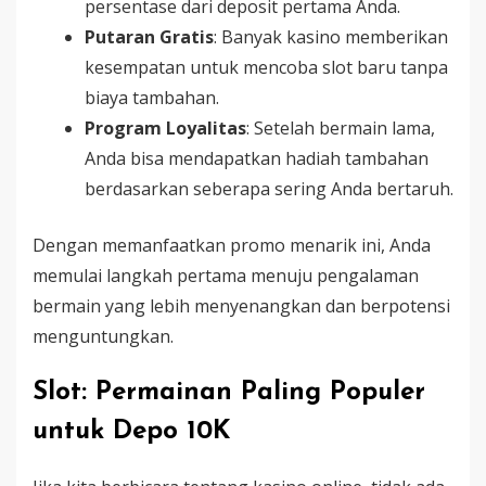
persentase dari deposit pertama Anda.
Putaran Gratis
: Banyak kasino memberikan
kesempatan untuk mencoba slot baru tanpa
biaya tambahan.
Program Loyalitas
: Setelah bermain lama,
Anda bisa mendapatkan hadiah tambahan
berdasarkan seberapa sering Anda bertaruh.
Dengan memanfaatkan promo menarik ini, Anda
memulai langkah pertama menuju pengalaman
bermain yang lebih menyenangkan dan berpotensi
menguntungkan.
Slot: Permainan Paling Populer
untuk Depo 10K