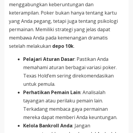
menggabungkan keberuntungan dan
keterampilan. Poker bukan hanya tentang kartu
yang Anda pegang, tetapi juga tentang psikologi
permainan. Memiliki strategi yang jelas dapat
membawa Anda pada kemenangan dramatis
setelah melakukan
depo 10k
.
Pelajari Aturan Dasar
: Pastikan Anda
memahami aturan berbagai variasi poker.
Texas Hold’em sering direkomendasikan
untuk pemula.
Perhatikan Pemain Lain
: Analisalah
tayangan atau perilaku pemain lain.
Terkadang membaca gaya permainan
mereka dapat memberi Anda keuntungan.
Kelola Bankroll Anda
: Jangan