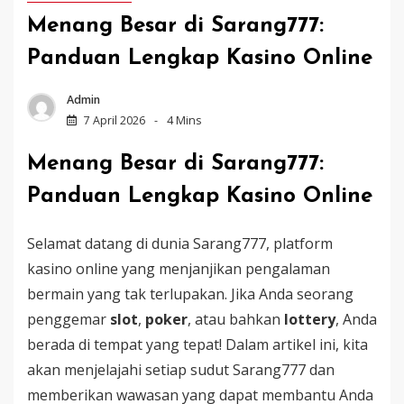
Menang Besar di Sarang777:
Panduan Lengkap Kasino Online
Admin
7 April 2026
4 Mins
Menang Besar di Sarang777:
Panduan Lengkap Kasino Online
Selamat datang di dunia Sarang777, platform
kasino online yang menjanjikan pengalaman
bermain yang tak terlupakan. Jika Anda seorang
penggemar
slot
,
poker
, atau bahkan
lottery
, Anda
berada di tempat yang tepat! Dalam artikel ini, kita
akan menjelajahi setiap sudut Sarang777 dan
memberikan wawasan yang dapat membantu Anda