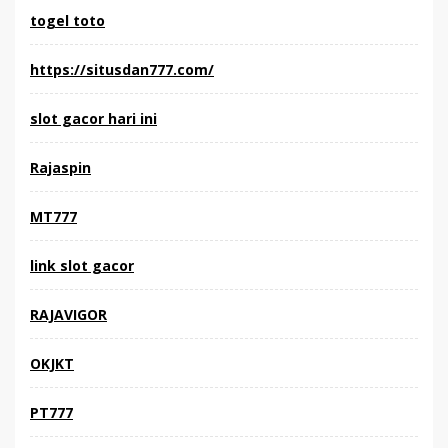
togel toto
https://situsdan777.com/
slot gacor hari ini
Rajaspin
MT777
link slot gacor
RAJAVIGOR
OKJKT
PT777