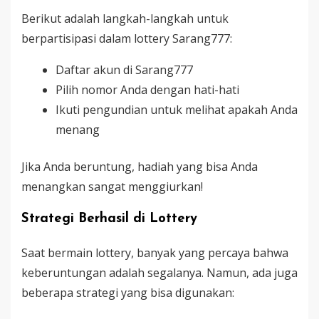
Berikut adalah langkah-langkah untuk
berpartisipasi dalam lottery Sarang777:
Daftar akun di Sarang777
Pilih nomor Anda dengan hati-hati
Ikuti pengundian untuk melihat apakah Anda
menang
Jika Anda beruntung, hadiah yang bisa Anda
menangkan sangat menggiurkan!
Strategi Berhasil di Lottery
Saat bermain lottery, banyak yang percaya bahwa
keberuntungan adalah segalanya. Namun, ada juga
beberapa strategi yang bisa digunakan: