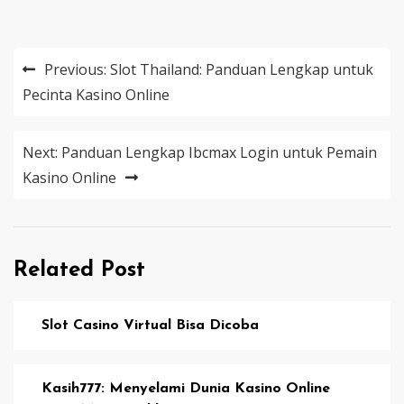
Navigasi
Previous:
Slot Thailand: Panduan Lengkap untuk
pos
Pecinta Kasino Online
Next:
Panduan Lengkap Ibcmax Login untuk Pemain
Kasino Online
Related Post
Slot Casino Virtual Bisa Dicoba
Kasih777: Menyelami Dunia Kasino Online