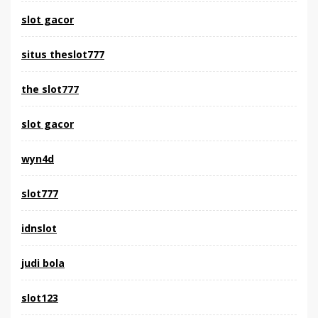
slot gacor
situs theslot777
the slot777
slot gacor
wyn4d
slot777
idnslot
judi bola
slot123