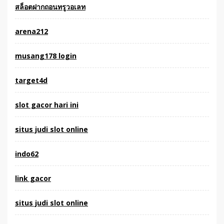
สล็อตฝากถอนทรูวอเลท
arena212
musang178 login
target4d
slot gacor hari ini
situs judi slot online
indo62
link gacor
situs judi slot online