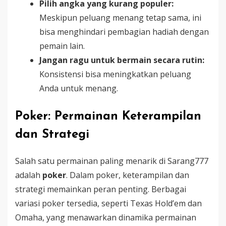
Pilih angka yang kurang populer:
Meskipun peluang menang tetap sama, ini
bisa menghindari pembagian hadiah dengan
pemain lain.
Jangan ragu untuk bermain secara rutin:
Konsistensi bisa meningkatkan peluang
Anda untuk menang.
Poker: Permainan Keterampilan
dan Strategi
Salah satu permainan paling menarik di Sarang777
adalah
poker
. Dalam poker, keterampilan dan
strategi memainkan peran penting. Berbagai
variasi poker tersedia, seperti Texas Hold’em dan
Omaha, yang menawarkan dinamika permainan