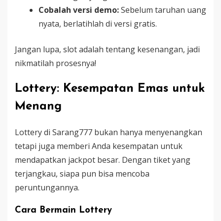
Cobalah versi demo:
Sebelum taruhan uang
nyata, berlatihlah di versi gratis.
Jangan lupa, slot adalah tentang kesenangan, jadi
nikmatilah prosesnya!
Lottery: Kesempatan Emas untuk
Menang
Lottery di Sarang777 bukan hanya menyenangkan
tetapi juga memberi Anda kesempatan untuk
mendapatkan jackpot besar. Dengan tiket yang
terjangkau, siapa pun bisa mencoba
peruntungannya.
Cara Bermain Lottery