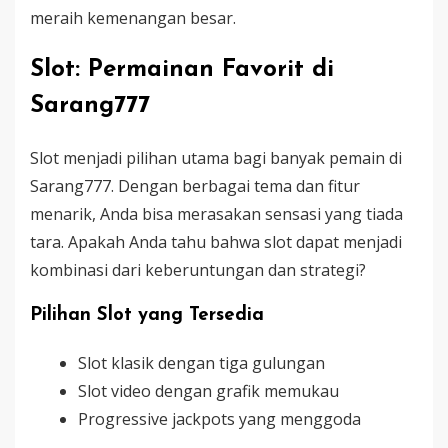
meraih kemenangan besar.
Slot: Permainan Favorit di
Sarang777
Slot menjadi pilihan utama bagi banyak pemain di
Sarang777. Dengan berbagai tema dan fitur
menarik, Anda bisa merasakan sensasi yang tiada
tara. Apakah Anda tahu bahwa slot dapat menjadi
kombinasi dari keberuntungan dan strategi?
Pilihan Slot yang Tersedia
Slot klasik dengan tiga gulungan
Slot video dengan grafik memukau
Progressive jackpots yang menggoda