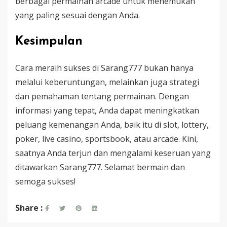
berbagai permainan arcade untuk menemukan
yang paling sesuai dengan Anda.
Kesimpulan
Cara meraih sukses di Sarang777 bukan hanya
melalui keberuntungan, melainkan juga strategi
dan pemahaman tentang permainan. Dengan
informasi yang tepat, Anda dapat meningkatkan
peluang kemenangan Anda, baik itu di slot, lottery,
poker, live casino, sportsbook, atau arcade. Kini,
saatnya Anda terjun dan mengalami keseruan yang
ditawarkan Sarang777. Selamat bermain dan
semoga sukses!
Share :