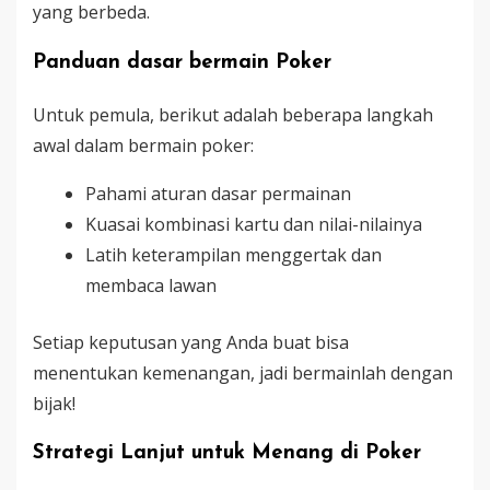
yang berbeda.
Panduan dasar bermain Poker
Untuk pemula, berikut adalah beberapa langkah
awal dalam bermain poker:
Pahami aturan dasar permainan
Kuasai kombinasi kartu dan nilai-nilainya
Latih keterampilan menggertak dan
membaca lawan
Setiap keputusan yang Anda buat bisa
menentukan kemenangan, jadi bermainlah dengan
bijak!
Strategi Lanjut untuk Menang di Poker