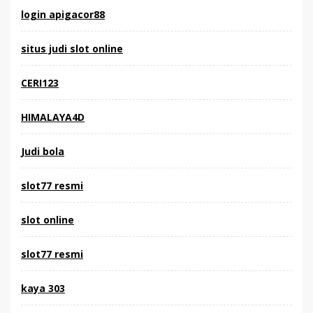
login apigacor88
situs judi slot online
CERI123
HIMALAYA4D
Judi bola
slot77 resmi
slot online
slot77 resmi
kaya 303