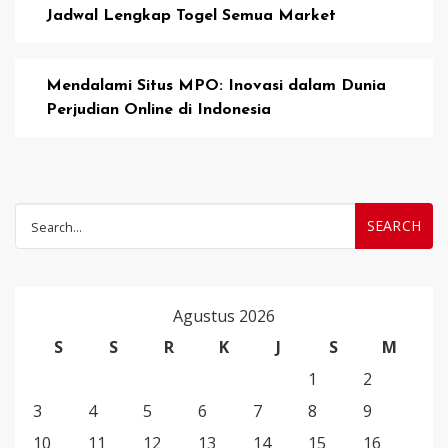
Jadwal Lengkap Togel Semua Market
Mendalami Situs MPO: Inovasi dalam Dunia
Perjudian Online di Indonesia
Search
for:
Agustus 2026
S
S
R
K
J
S
M
1
2
3
4
5
6
7
8
9
10
11
12
13
14
15
16