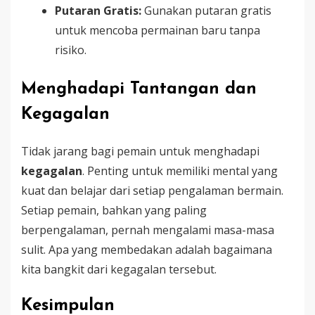
Putaran Gratis:
Gunakan putaran gratis
untuk mencoba permainan baru tanpa
risiko.
Menghadapi Tantangan dan
Kegagalan
Tidak jarang bagi pemain untuk menghadapi
kegagalan
. Penting untuk memiliki mental yang
kuat dan belajar dari setiap pengalaman bermain.
Setiap pemain, bahkan yang paling
berpengalaman, pernah mengalami masa-masa
sulit. Apa yang membedakan adalah bagaimana
kita bangkit dari kegagalan tersebut.
Kesimpulan