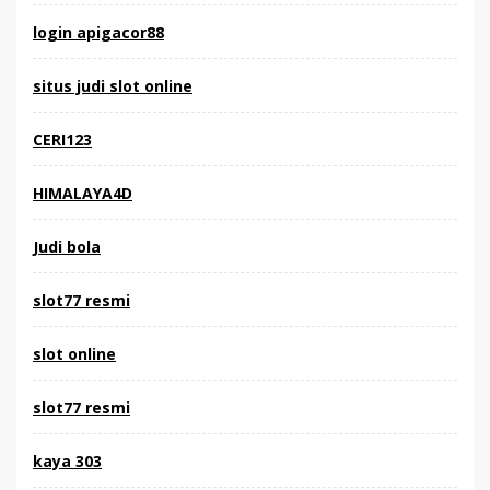
login apigacor88
situs judi slot online
CERI123
HIMALAYA4D
Judi bola
slot77 resmi
slot online
slot77 resmi
kaya 303