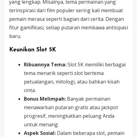
yang lengkap. Misalnya, tema permainan yang
terinspirasi dari film populer sering kali membuat
pemain merasa seperti bagian dari cerita. Dengan
fitur gamifikasi, setiap putaran membawa antisipasi
baru.
Keunikan Slot 5K
Ribuannya Tema:
Slot 5K memiliki berbagai
tema menarik seperti slot bertema
petualangan, mitologi, atau bahkan kisah
cinta.
Bonus Melimpah:
Banyak permainan
menawarkan putaran gratis atau jackpot
progresif, meningkatkan peluang Anda
untuk menang.
Aspek Sosial:
Dalam beberapa slot, pemain