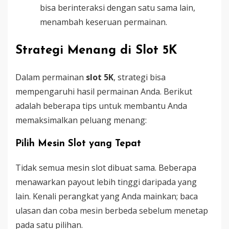
bisa berinteraksi dengan satu sama lain,
menambah keseruan permainan.
Strategi Menang di Slot 5K
Dalam permainan
slot 5K
, strategi bisa
mempengaruhi hasil permainan Anda. Berikut
adalah beberapa tips untuk membantu Anda
memaksimalkan peluang menang:
Pilih Mesin Slot yang Tepat
Tidak semua mesin slot dibuat sama. Beberapa
menawarkan payout lebih tinggi daripada yang
lain. Kenali perangkat yang Anda mainkan; baca
ulasan dan coba mesin berbeda sebelum menetap
pada satu pilihan.