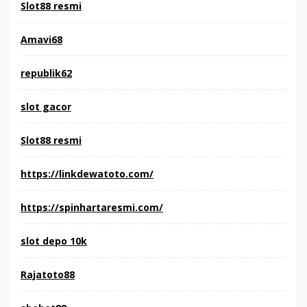
Slot88 resmi
Amavi68
republik62
slot gacor
Slot88 resmi
https://linkdewatoto.com/
https://spinhartaresmi.com/
slot depo 10k
Rajatoto88