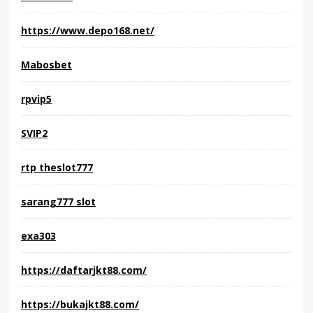
https://www.depo168.net/
Mabosbet
rpvip5
SVIP2
rtp theslot777
sarang777 slot
exa303
https://daftarjkt88.com/
https://bukajkt88.com/