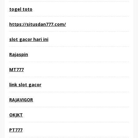
togel toto
https://situsdan777.com/
slot gacor hari ini
Rajaspin
MT777
link slot gacor
RAJAVIGOR
OKJKT
PT777