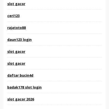
slot gacor
ceri123
rajatoto88
daun123 login
slot gacor
slot gacor
daftar bucin4d
badak178 slot login
slot gacor 2026