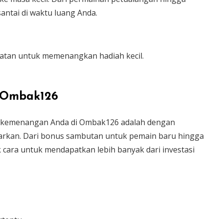
antai di waktu luang Anda.
atan untuk memenangkan hadiah kecil.
 Ombak126
g kemenangan Anda di Ombak126 adalah dengan
arkan. Dari bonus sambutan untuk pemain baru hingga
ara untuk mendapatkan lebih banyak dari investasi