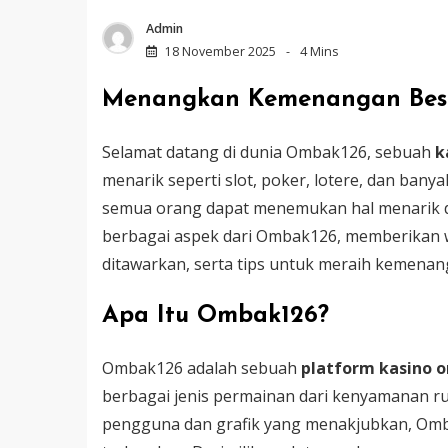
Admin
18 November 2025
4 Mins
Menangkan Kemenangan Besa
Selamat datang di dunia Ombak126, sebuah
k
menarik seperti slot, poker, lotere, dan ban
semua orang dapat menemukan hal menarik di 
berbagai aspek dari Ombak126, memberikan 
ditawarkan, serta tips untuk meraih kemenan
Apa Itu Ombak126?
Ombak126 adalah sebuah
platform kasino o
berbagai jenis permainan dari kenyamanan 
pengguna dan grafik yang menakjubkan, Om