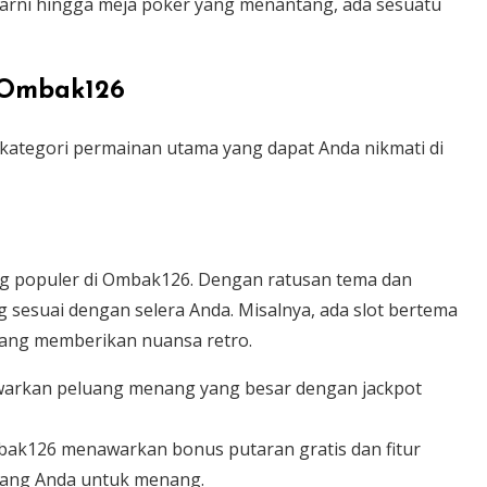
-warni hingga meja poker yang menantang, ada sesuatu
 Ombak126
kategori permainan utama yang dapat Anda nikmati di
ling populer di Ombak126. Dengan ratusan tema dan
 sesuai dengan selera Anda. Misalnya, ada slot bertema
 yang memberikan nuansa retro.
arkan peluang menang yang besar dengan jackpot
bak126 menawarkan bonus putaran gratis dan fitur
uang Anda untuk menang.