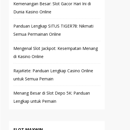
Kemenangan Besar: Slot Gacor Hari Ini di
Dunia Kasino Online
Panduan Lengkap SITUS TIGER78: Nikmati
Semua Permainan Online
Mengenal Slot Jackpot: Kesempatan Menang
di Kasino Online
RajaKete: Panduan Lengkap Casino Online
untuk Semua Pemain
Menang Besar di Slot Depo 5K: Panduan
Lengkap untuk Pemain
SLOT MAXWIN