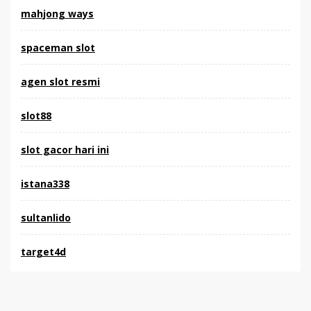
mahjong ways
spaceman slot
agen slot resmi
slot88
slot gacor hari ini
istana338
sultanlido
target4d