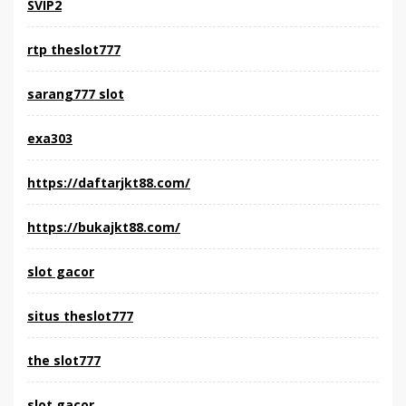
SVIP2
rtp theslot777
sarang777 slot
exa303
https://daftarjkt88.com/
https://bukajkt88.com/
slot gacor
situs theslot777
the slot777
slot gacor