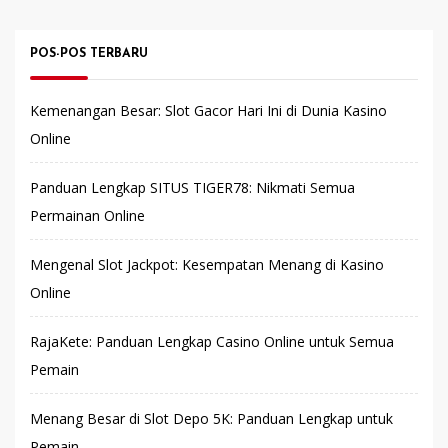
POS-POS TERBARU
Kemenangan Besar: Slot Gacor Hari Ini di Dunia Kasino
Online
Panduan Lengkap SITUS TIGER78: Nikmati Semua
Permainan Online
Mengenal Slot Jackpot: Kesempatan Menang di Kasino
Online
RajaKete: Panduan Lengkap Casino Online untuk Semua
Pemain
Menang Besar di Slot Depo 5K: Panduan Lengkap untuk
Pemain