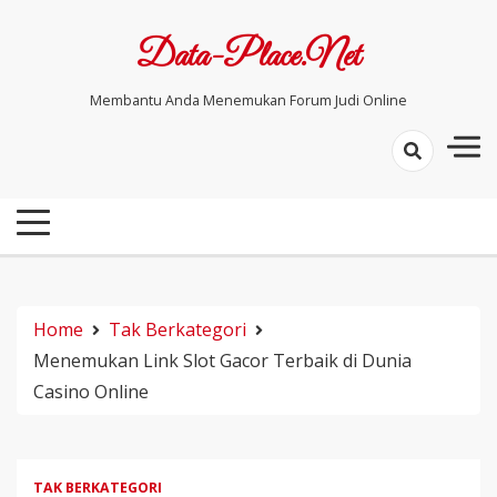
Skip
to
Data-Place.net
content
Membantu Anda Menemukan Forum Judi Online
Home
Tak Berkategori
Menemukan Link Slot Gacor Terbaik di Dunia
Casino Online
TAK BERKATEGORI