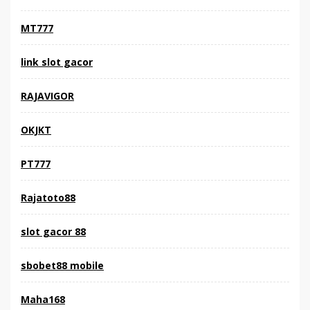
MT777
link slot gacor
RAJAVIGOR
OKJKT
PT777
Rajatoto88
slot gacor 88
sbobet88 mobile
Maha168