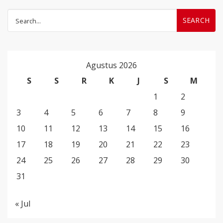
Search
for:
Agustus 2026
S
S
R
K
J
S
M
1
2
3
4
5
6
7
8
9
10
11
12
13
14
15
16
17
18
19
20
21
22
23
24
25
26
27
28
29
30
31
« Jul