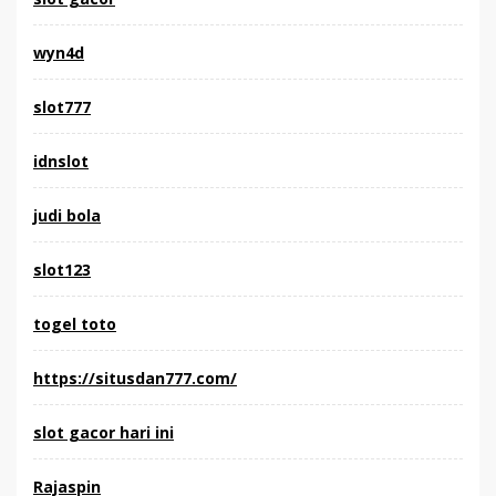
wyn4d
slot777
idnslot
judi bola
slot123
togel toto
https://situsdan777.com/
slot gacor hari ini
Rajaspin