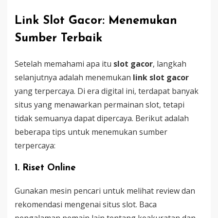
Link Slot Gacor: Menemukan
Sumber Terbaik
Setelah memahami apa itu
slot gacor
, langkah
selanjutnya adalah menemukan
link slot gacor
yang terpercaya. Di era digital ini, terdapat banyak
situs yang menawarkan permainan slot, tetapi
tidak semuanya dapat dipercaya. Berikut adalah
beberapa tips untuk menemukan sumber
terpercaya:
1. Riset Online
Gunakan mesin pencari untuk melihat review dan
rekomendasi mengenai situs slot. Baca