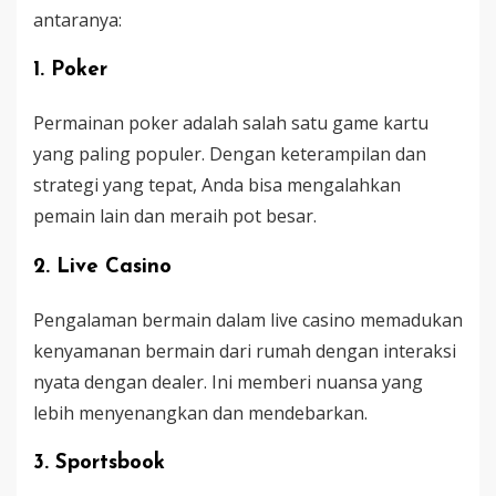
antaranya:
1. Poker
Permainan poker adalah salah satu game kartu
yang paling populer. Dengan keterampilan dan
strategi yang tepat, Anda bisa mengalahkan
pemain lain dan meraih pot besar.
2. Live Casino
Pengalaman bermain dalam live casino memadukan
kenyamanan bermain dari rumah dengan interaksi
nyata dengan dealer. Ini memberi nuansa yang
lebih menyenangkan dan mendebarkan.
3. Sportsbook