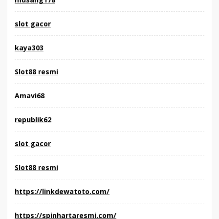
slot gacor
kaya303
Slot88 resmi
Amavi68
republik62
slot gacor
Slot88 resmi
https://linkdewatoto.com/
https://spinhartaresmi.com/