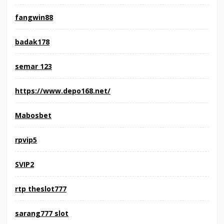
fangwin88
badak178
semar 123
https://www.depo168.net/
Mabosbet
rpvip5
SVIP2
rtp theslot777
sarang777 slot