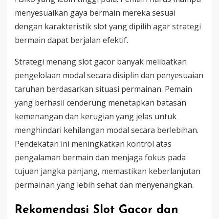
menyesuaikan gaya bermain mereka sesuai
dengan karakteristik slot yang dipilih agar strategi
bermain dapat berjalan efektif.
Strategi menang slot gacor banyak melibatkan
pengelolaan modal secara disiplin dan penyesuaian
taruhan berdasarkan situasi permainan. Pemain
yang berhasil cenderung menetapkan batasan
kemenangan dan kerugian yang jelas untuk
menghindari kehilangan modal secara berlebihan.
Pendekatan ini meningkatkan kontrol atas
pengalaman bermain dan menjaga fokus pada
tujuan jangka panjang, memastikan keberlanjutan
permainan yang lebih sehat dan menyenangkan.
Rekomendasi Slot Gacor dan