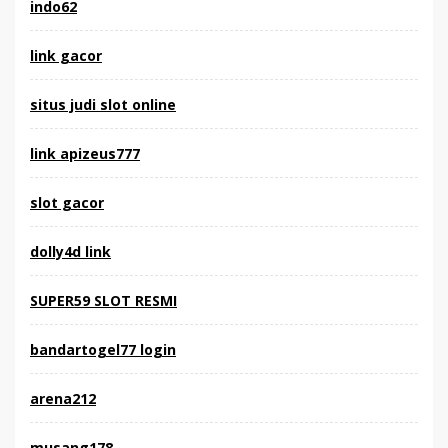
indo62
link gacor
situs judi slot online
link apizeus777
slot gacor
dolly4d link
SUPER59 SLOT RESMI
bandartogel77 login
arena212
musang178