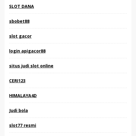
SLOT DANA
sbobet88
slot gacor
login apigacor88
situs judi slot online
CERI123
HIMALAYA4D
Judi bola
slot77 resmi