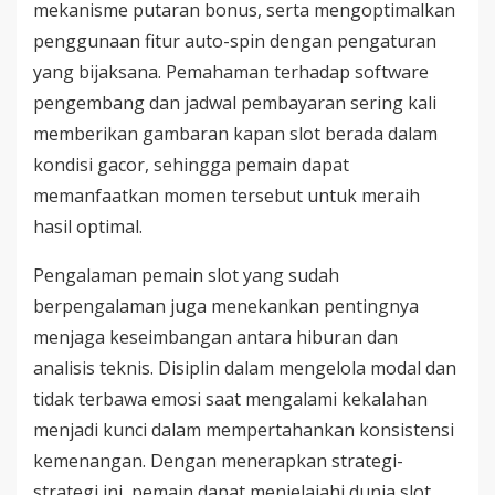
mekanisme putaran bonus, serta mengoptimalkan
penggunaan fitur auto-spin dengan pengaturan
yang bijaksana. Pemahaman terhadap software
pengembang dan jadwal pembayaran sering kali
memberikan gambaran kapan slot berada dalam
kondisi gacor, sehingga pemain dapat
memanfaatkan momen tersebut untuk meraih
hasil optimal.
Pengalaman pemain slot yang sudah
berpengalaman juga menekankan pentingnya
menjaga keseimbangan antara hiburan dan
analisis teknis. Disiplin dalam mengelola modal dan
tidak terbawa emosi saat mengalami kekalahan
menjadi kunci dalam mempertahankan konsistensi
kemenangan. Dengan menerapkan strategi-
strategi ini, pemain dapat menjelajahi dunia slot