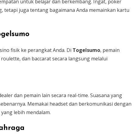
empatan untuk belajar dan berkembang. Ingat, poker
, tetapi juga tentang bagaimana Anda memainkan kartu
ogelsumo
no fisik ke perangkat Anda. Di
Togelsumo
, pemain
 roulette, dan baccarat secara langsung melalui
ealer dan pemain lain secara real-time. Suasana yang
o sebenarnya. Memakai headset dan berkomunikasi dengan
 yang lebih mendalam.
lahraga