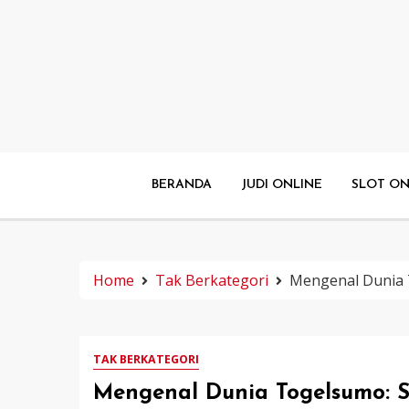
Skip
to
content
BERANDA
JUDI ONLINE
SLOT ON
Home
Tak Berkategori
Mengenal Dunia T
TAK BERKATEGORI
Mengenal Dunia Togelsumo: S