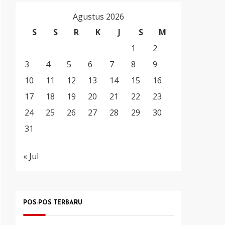
Agustus 2026
S
S
R
K
J
S
M
1
2
3
4
5
6
7
8
9
10
11
12
13
14
15
16
17
18
19
20
21
22
23
24
25
26
27
28
29
30
31
« Jul
POS-POS TERBARU