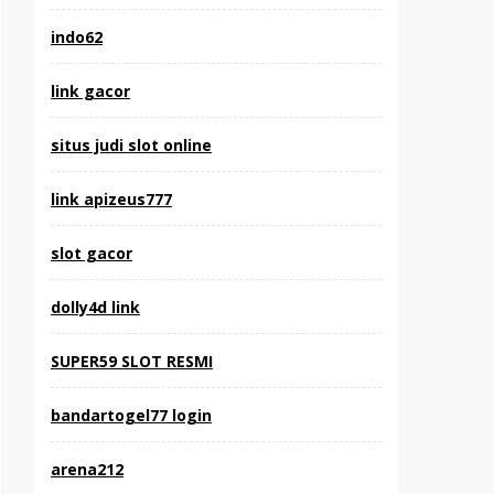
indo62
link gacor
situs judi slot online
link apizeus777
slot gacor
dolly4d link
SUPER59 SLOT RESMI
bandartogel77 login
arena212