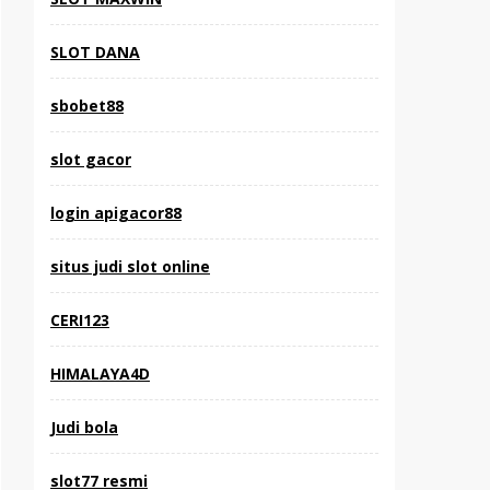
SLOT DANA
sbobet88
slot gacor
login apigacor88
situs judi slot online
CERI123
HIMALAYA4D
Judi bola
slot77 resmi