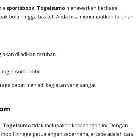
nia
sportsbook
,
Togelsumo
menawarkan berbagai
 sepak bola hingga basket, Anda bisa menempatkan taruhan
 akan dijadikan taruhan.
 ingin Anda ambil.
raga dapat menjadi kegiatan yang sangat
gam
e,
Togelsumo
tidak melupakan kesenangan ini. Dengan
n mobil hingga petualangan sederhana, arcade adalah cara