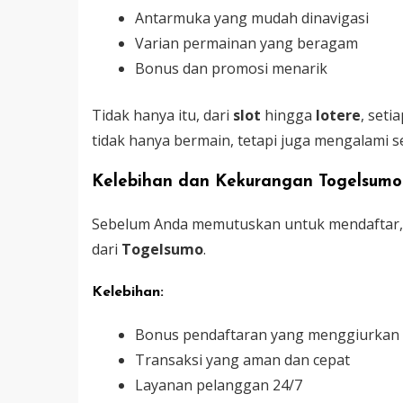
Antarmuka yang mudah dinavigasi
Varian permainan yang beragam
Bonus dan promosi menarik
Tidak hanya itu, dari
slot
hingga
lotere
, set
tidak hanya bermain, tetapi juga mengalami s
Kelebihan dan Kekurangan Togelsumo
Sebelum Anda memutuskan untuk mendaftar,
dari
Togelsumo
.
Kelebihan:
Bonus pendaftaran yang menggiurkan
Transaksi yang aman dan cepat
Layanan pelanggan 24/7