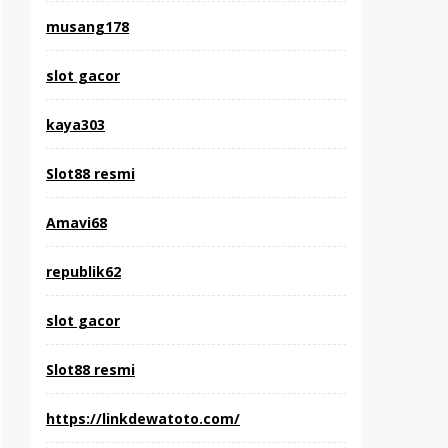
musang178
slot gacor
kaya303
Slot88 resmi
Amavi68
republik62
slot gacor
Slot88 resmi
https://linkdewatoto.com/