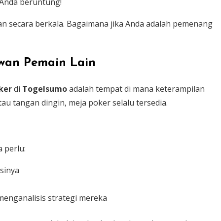
 Anda beruntung!
an secara berkala. Bagaimana jika Anda adalah pemenang
awan Pemain Lain
ker
di
Togelsumo
adalah tempat di mana keterampilan
u tangan dingin, meja poker selalu tersedia.
 perlu:
sinya
menganalisis strategi mereka