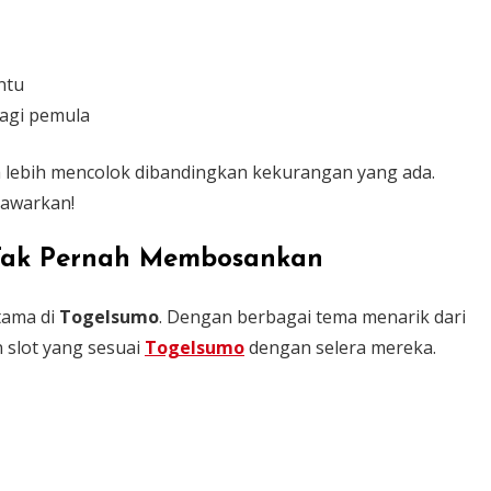
ntu
agi pemula
h lebih mencolok dibandingkan kekurangan yang ada.
tawarkan!
g Tak Pernah Membosankan
utama di
Togelsumo
. Dengan berbagai tema menarik dari
 slot yang sesuai
Togelsumo
dengan selera mereka.