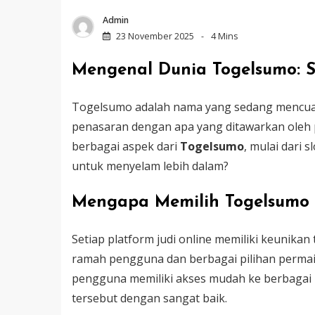
Admin
23 November 2025
4 Mins
Mengenal Dunia Togelsumo: S
Togelsumo adalah nama yang sedang mencuat 
penasaran dengan apa yang ditawarkan oleh p
berbagai aspek dari
Togelsumo
, mulai dari s
untuk menyelam lebih dalam?
Mengapa Memilih Togelsumo 
Setiap platform judi online memiliki keunikan 
ramah pengguna dan berbagai pilihan permain
pengguna memiliki akses mudah ke berbaga
tersebut dengan sangat baik.