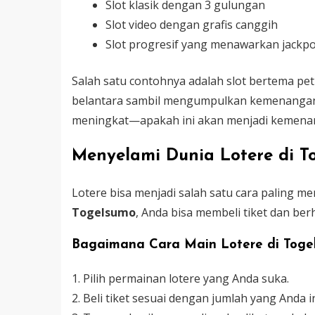
Slot klasik dengan 3 gulungan
Slot video dengan grafis canggih
Slot progresif yang menawarkan jackp
Salah satu contohnya adalah slot bertema p
belantara sambil mengumpulkan kemenangan.
meningkat—apakah ini akan menjadi kemena
Menyelami Dunia Lotere di T
Lotere bisa menjadi salah satu cara paling
Togelsumo
, Anda bisa membeli tiket dan b
Bagaimana Cara Main Lotere di Toge
1. Pilih permainan lotere yang Anda suka.
2. Beli tiket sesuai dengan jumlah yang Anda i