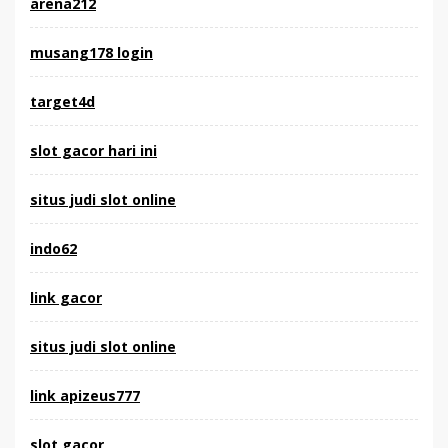
arena212
musang178 login
target4d
slot gacor hari ini
situs judi slot online
indo62
link gacor
situs judi slot online
link apizeus777
slot gacor