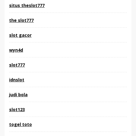
situs theslot777
the slot777
slot gacor
wyn4d
slot777
idnslot
judi bola
slot123
togel toto