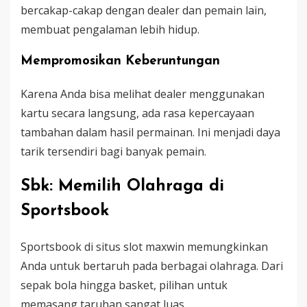
bercakap-cakap dengan dealer dan pemain lain,
membuat pengalaman lebih hidup.
Mempromosikan Keberuntungan
Karena Anda bisa melihat dealer menggunakan
kartu secara langsung, ada rasa kepercayaan
tambahan dalam hasil permainan. Ini menjadi daya
tarik tersendiri bagi banyak pemain.
Sbk: Memilih Olahraga di
Sportsbook
Sportsbook di situs slot maxwin memungkinkan
Anda untuk bertaruh pada berbagai olahraga. Dari
sepak bola hingga basket, pilihan untuk
memasang taruhan sangat luas.