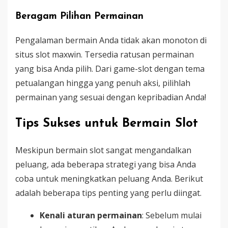
Beragam Pilihan Permainan
Pengalaman bermain Anda tidak akan monoton di
situs slot maxwin. Tersedia ratusan permainan
yang bisa Anda pilih. Dari game-slot dengan tema
petualangan hingga yang penuh aksi, pilihlah
permainan yang sesuai dengan kepribadian Anda!
Tips Sukses untuk Bermain Slot
Meskipun bermain slot sangat mengandalkan
peluang, ada beberapa strategi yang bisa Anda
coba untuk meningkatkan peluang Anda. Berikut
adalah beberapa tips penting yang perlu diingat.
Kenali aturan permainan
: Sebelum mulai