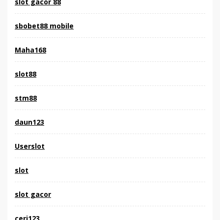
slot gacor 88
sbobet88 mobile
Maha168
slot88
stm88
daun123
Userslot
slot
slot gacor
ceri123