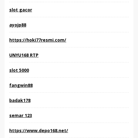
slot gacor
ayojp88
https://hoki77resmi.com/
UNYU168 RTP
slot 5000
fangwin88
badak178
semar 123
https://www.depo168.net/