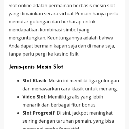
Slot online adalah permainan berbasis mesin slot
yang dimainkan secara virtual. Pemain hanya perlu
memutar gulungan dan berharap untuk
mendapatkan kombinasi simbol yang
menguntungkan. Keuntungannya adalah bahwa
Anda dapat bermain kapan saja dan di mana saja,
tanpa perlu pergi ke kasino fisik.
Jenis-jenis Mesin Slot
Slot Klasik
: Mesin ini memiliki tiga gulungan
dan menawarkan cara klasik untuk menang.
Video Slot
: Memiliki grafis yang lebih
menarik dan berbagai fitur bonus.
Slot Progresif
: Di sini, jackpot meningkat
seiring dengan taruhan pemain, yang bisa