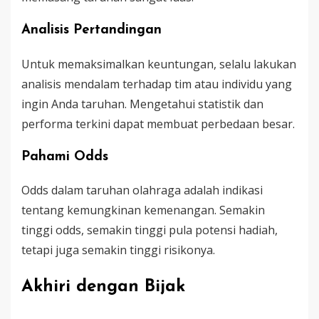
Analisis Pertandingan
Untuk memaksimalkan keuntungan, selalu lakukan
analisis mendalam terhadap tim atau individu yang
ingin Anda taruhan. Mengetahui statistik dan
performa terkini dapat membuat perbedaan besar.
Pahami Odds
Odds dalam taruhan olahraga adalah indikasi
tentang kemungkinan kemenangan. Semakin
tinggi odds, semakin tinggi pula potensi hadiah,
tetapi juga semakin tinggi risikonya.
Akhiri dengan Bijak