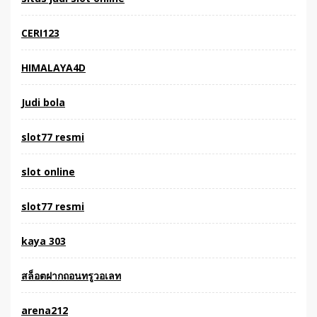
CERI123
HIMALAYA4D
Judi bola
slot77 resmi
slot online
slot77 resmi
kaya 303
สล็อตฝากถอนทรูวอเลท
arena212