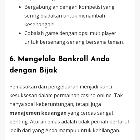
Bergabunglah dengan kompetisi yang
sering diadakan untuk menambah
kesenangan!
Cobalah game dengan opsi multiplayer
untuk bersenang-senang bersama teman.
6. Mengelola Bankroll Anda
dengan Bijak
Pemasukan dan pengeluaran menjadi kunci
kesuksesan dalam permainan casino online. Tak
hanya soal keberuntungan, tetapi juga
manajemen keuangan
yang cerdas sangat
penting. Aturan emas adalah tidak pernah bertaruh
lebih dari yang Anda mampu untuk kehilangan.