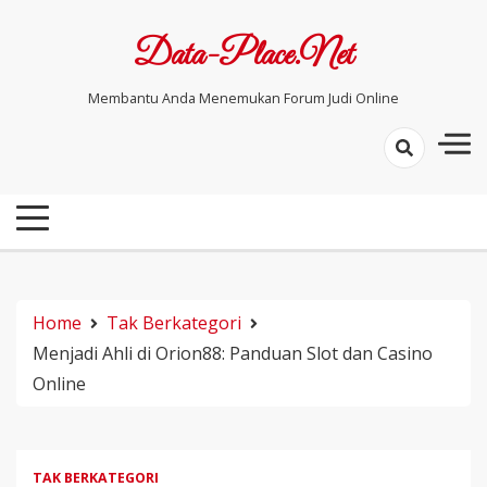
Skip
to
Data-Place.net
content
Membantu Anda Menemukan Forum Judi Online
Home
Tak Berkategori
Menjadi Ahli di Orion88: Panduan Slot dan Casino
Online
TAK BERKATEGORI