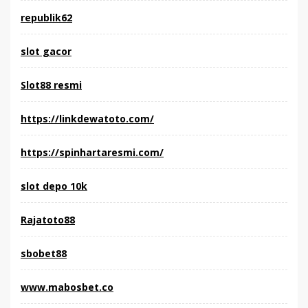
republik62
slot gacor
Slot88 resmi
https://linkdewatoto.com/
https://spinhartaresmi.com/
slot depo 10k
Rajatoto88
sbobet88
www.mabosbet.co