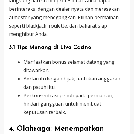
langsung dari studio profesional, Anda dapat
berinteraksi dengan dealer nyata dan merasakan
atmosfer yang menegangkan. Pilihan permainan
seperti blackjack, roulette, dan bakarat siap
menghibur Anda.
3.1 Tips Menang di Live Casino
Manfaatkan bonus selamat datang yang
ditawarkan.
Bertaruh dengan bijak; tentukan anggaran
dan patuhi itu.
Berkonsentrasi penuh pada permainan;
hindari gangguan untuk membuat
keputusan terbaik.
4. Olahraga: Menempatkan