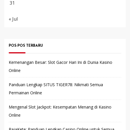
31
« Jul
POS-POS TERBARU
Kemenangan Besar: Slot Gacor Hari Ini di Dunia Kasino
Online
Panduan Lengkap SITUS TIGER78: Nikmati Semua
Permainan Online
Mengenal Slot Jackpot: Kesempatan Menang di Kasino
Online
RajaKete: Panduan Lengkap Casino Online untuk Semua