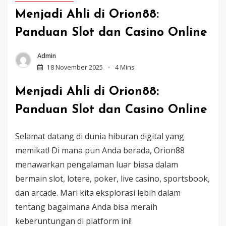
Menjadi Ahli di Orion88:
Panduan Slot dan Casino Online
Admin
18 November 2025
4 Mins
Menjadi Ahli di Orion88:
Panduan Slot dan Casino Online
Selamat datang di dunia hiburan digital yang
memikat! Di mana pun Anda berada, Orion88
menawarkan pengalaman luar biasa dalam
bermain slot, lotere, poker, live casino, sportsbook,
dan arcade. Mari kita eksplorasi lebih dalam
tentang bagaimana Anda bisa meraih
keberuntungan di platform ini!