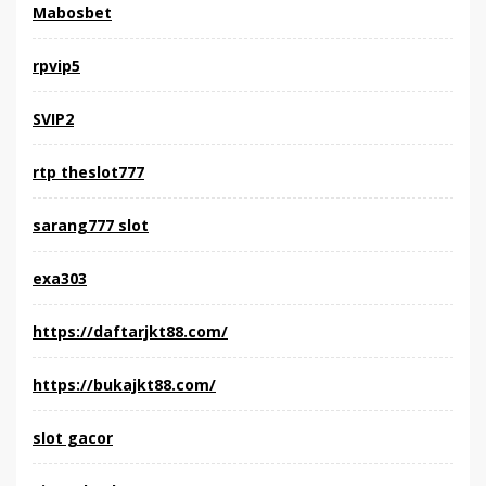
Mabosbet
rpvip5
SVIP2
rtp theslot777
sarang777 slot
exa303
https://daftarjkt88.com/
https://bukajkt88.com/
slot gacor