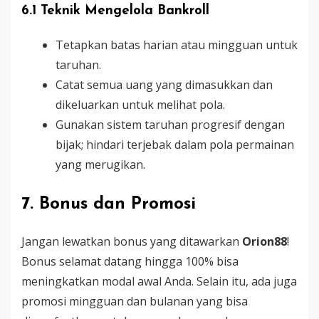
6.1 Teknik Mengelola Bankroll
Tetapkan batas harian atau mingguan untuk
taruhan.
Catat semua uang yang dimasukkan dan
dikeluarkan untuk melihat pola.
Gunakan sistem taruhan progresif dengan
bijak; hindari terjebak dalam pola permainan
yang merugikan.
7. Bonus dan Promosi
Jangan lewatkan bonus yang ditawarkan
Orion88
!
Bonus selamat datang hingga 100% bisa
meningkatkan modal awal Anda. Selain itu, ada juga
promosi mingguan dan bulanan yang bisa