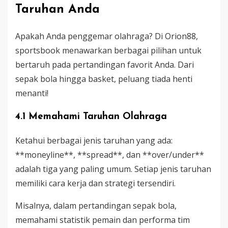
Taruhan Anda
Apakah Anda penggemar olahraga? Di Orion88,
sportsbook menawarkan berbagai pilihan untuk
bertaruh pada pertandingan favorit Anda. Dari
sepak bola hingga basket, peluang tiada henti
menanti!
4.1 Memahami Taruhan Olahraga
Ketahui berbagai jenis taruhan yang ada:
**moneyline**, **spread**, dan **over/under**
adalah tiga yang paling umum. Setiap jenis taruhan
memiliki cara kerja dan strategi tersendiri.
Misalnya, dalam pertandingan sepak bola,
memahami statistik pemain dan performa tim