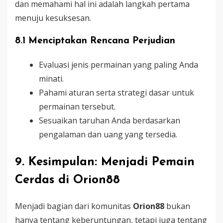
dan memahami hal ini adalah langkah pertama
menuju kesuksesan.
8.1 Menciptakan Rencana Perjudian
Evaluasi jenis permainan yang paling Anda
minati.
Pahami aturan serta strategi dasar untuk
permainan tersebut.
Sesuaikan taruhan Anda berdasarkan
pengalaman dan uang yang tersedia.
9. Kesimpulan: Menjadi Pemain
Cerdas di Orion88
Menjadi bagian dari komunitas
Orion88
bukan
hanya tentang keberuntungan, tetapi juga tentang