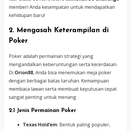
memberi Anda kesempatan untuk mendapatkan
kehidupan baru!
2. Mengasah Keterampilan di
Poker
Poker adalah permainan strategi yang
mengandalkan keberuntungan serta kecerdasan.
Di
Orion88
, Anda bisa menemukan meja poker
dengan berbagai batas taruhan. Kemampuan
membaca lawan serta membuat keputusan cepat
sangat penting untuk menang.
2.1 Jenis Permainan Poker
Texas Hold’em
: Bentuk paling populer,