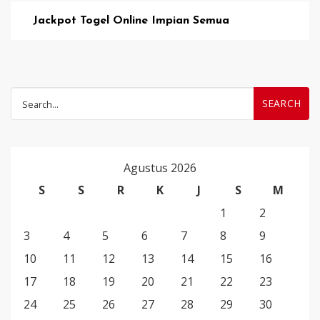
Jackpot Togel Online Impian Semua
Search
for:
Agustus 2026
S
S
R
K
J
S
M
1
2
3
4
5
6
7
8
9
10
11
12
13
14
15
16
17
18
19
20
21
22
23
24
25
26
27
28
29
30