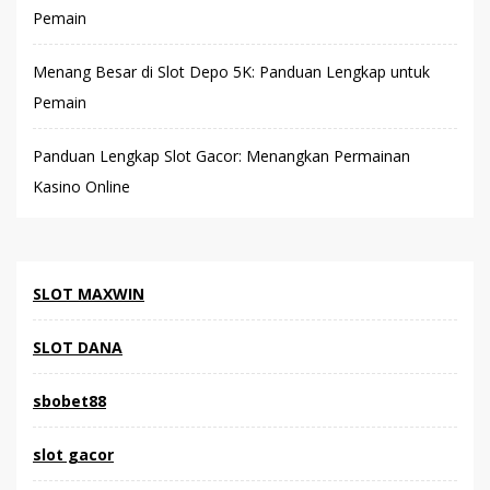
Pemain
Menang Besar di Slot Depo 5K: Panduan Lengkap untuk
Pemain
Panduan Lengkap Slot Gacor: Menangkan Permainan
Kasino Online
SLOT MAXWIN
SLOT DANA
sbobet88
slot gacor