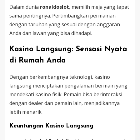
Dalam dunia
ronaldoslot
, memilih meja yang tepat
sama pentingnya. Pertimbangkan permainan
dengan taruhan yang sesuai dengan anggaran
Anda dan lawan yang bisa dihadapi.
Kasino Langsung: Sensasi Nyata
di Rumah Anda
Dengan berkembangnya teknologi, kasino
langsung menciptakan pengalaman bermain yang
mendekati kasino fisik. Pemain bisa berinteraksi
dengan dealer dan pemain lain, menjadikannya
lebih menarik.
Keuntungan Kasino Langsung