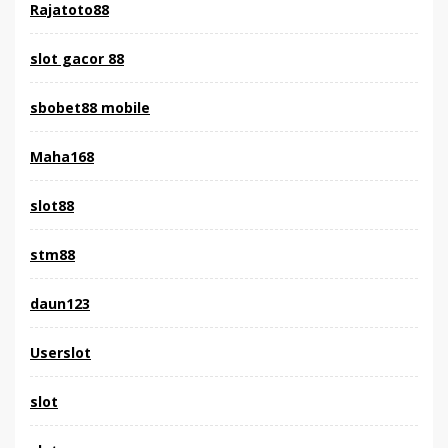
Rajatoto88
slot gacor 88
sbobet88 mobile
Maha168
slot88
stm88
daun123
Userslot
slot