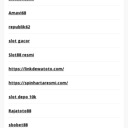
Amavi68
republik62
slot gacor
Slot88 resmi
https://linkdewatoto.com/
https://spinhartaresmi.com/
slot depo 10k
Rajatoto88
sbobet88