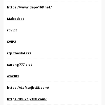
https://www.depo168.net/
Mabosbet
rpvip5
SVIP2
rtp theslot777
sarang777 slot
exa303
https://daftarjkt88.com/
https://bukajkt88.com/