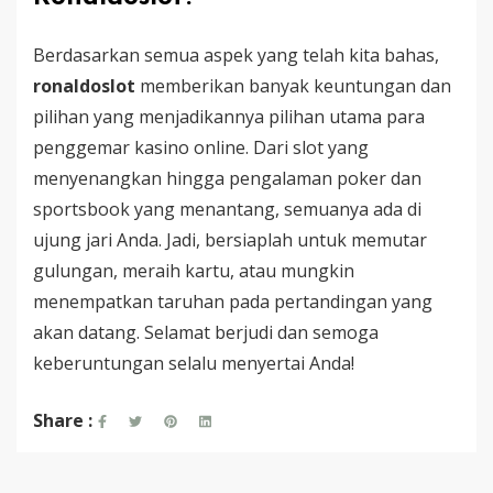
Berdasarkan semua aspek yang telah kita bahas,
ronaldoslot
memberikan banyak keuntungan dan
pilihan yang menjadikannya pilihan utama para
penggemar kasino online. Dari slot yang
menyenangkan hingga pengalaman poker dan
sportsbook yang menantang, semuanya ada di
ujung jari Anda. Jadi, bersiaplah untuk memutar
gulungan, meraih kartu, atau mungkin
menempatkan taruhan pada pertandingan yang
akan datang. Selamat berjudi dan semoga
keberuntungan selalu menyertai Anda!
Share :