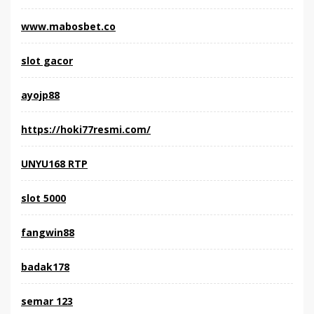
www.mabosbet.co
slot gacor
ayojp88
https://hoki77resmi.com/
UNYU168 RTP
slot 5000
fangwin88
badak178
semar 123