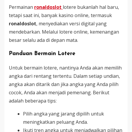
Permainan
ronaldoslot
lotere bukanlah hal baru,
tetapi saat ini, banyak kasino online, termasuk
ronaldoslot
, menyediakan versi digital yang
mendebarkan. Melalui lotere online, kemenangan
besar selalu ada di depan mata.
Panduan Bermain Lotere
Untuk bermain lotere, nantinya Anda akan memilih
angka dari rentang tertentu. Dalam setiap undian,
angka akan ditarik dan jika angka yang Anda pilih
cocok, Anda akan menjadi pemenang. Berikut
adalah beberapa tips:
Pilih angka yang jarang dipilih untuk
meningkatkan peluang Anda.
Ikuti tren angka untuk menjadwalkan pilihan