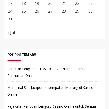
17
18
19
20
21
22
23
24
25
26
27
28
29
30
31
« Jul
POS-POS TERBARU
Panduan Lengkap SITUS TIGER78: Nikmati Semua
Permainan Online
Mengenal Slot Jackpot: Kesempatan Menang di Kasino
Online
RajaKete: Panduan Lengkap Casino Online untuk Semua