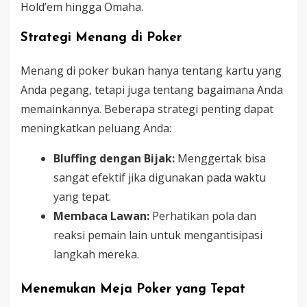
Hold’em hingga Omaha.
Strategi Menang di Poker
Menang di poker bukan hanya tentang kartu yang
Anda pegang, tetapi juga tentang bagaimana Anda
memainkannya. Beberapa strategi penting dapat
meningkatkan peluang Anda:
Bluffing dengan Bijak:
Menggertak bisa
sangat efektif jika digunakan pada waktu
yang tepat.
Membaca Lawan:
Perhatikan pola dan
reaksi pemain lain untuk mengantisipasi
langkah mereka.
Menemukan Meja Poker yang Tepat