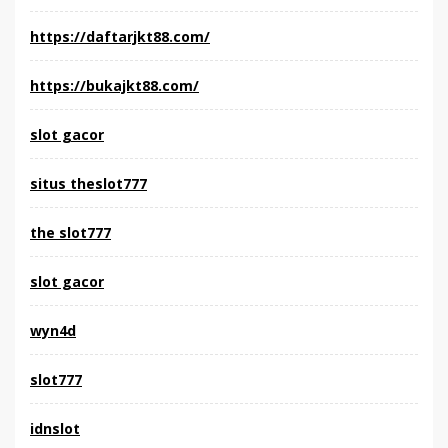
https://daftarjkt88.com/
https://bukajkt88.com/
slot gacor
situs theslot777
the slot777
slot gacor
wyn4d
slot777
idnslot