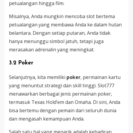
petualangan hingga film.
Misalnya, Anda mungkin mencoba slot bertema
petualangan yang membawa Anda ke dalam hutan
belantara. Dengan setiap putaran, Anda tidak
hanya menunggu simbol jatuh, tetapi juga
merasakan adrenalin yang meningkat.
3.2 Poker
Selanjutnya, kita memiliki
poker
, permainan kartu
yang menuntut strategi dan skill tinggi. Slot777
menawarkan berbagai jenis permainan poker,
termasuk Texas Hold’em dan Omaha. Di sini, Anda
bisa bertemu dengan pemain dari seluruh dunia
dan mengasah kemampuan Anda.
Salah satu hal yang menarik adalah kehadiran