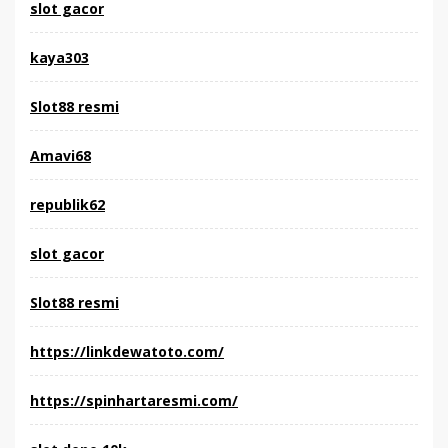
slot gacor
kaya303
Slot88 resmi
Amavi68
republik62
slot gacor
Slot88 resmi
https://linkdewatoto.com/
https://spinhartaresmi.com/