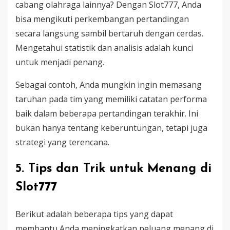
cabang olahraga lainnya? Dengan Slot777, Anda
bisa mengikuti perkembangan pertandingan
secara langsung sambil bertaruh dengan cerdas.
Mengetahui statistik dan analisis adalah kunci
untuk menjadi penang.
Sebagai contoh, Anda mungkin ingin memasang
taruhan pada tim yang memiliki catatan performa
baik dalam beberapa pertandingan terakhir. Ini
bukan hanya tentang keberuntungan, tetapi juga
strategi yang terencana.
5. Tips dan Trik untuk Menang di
Slot777
Berikut adalah beberapa tips yang dapat
membantu Anda meningkatkan peluang menang di