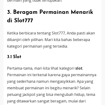
bermain yang tidak terlupakan.
3. Beragam Permainan Menarik
di Slot777
Ketika berbicara tentang Slot777, Anda pasti akan
dibanjiri oleh pilihan. Mari kita bahas beberapa
kategori permainan yang tersedia.
3.1 Slot
Pertama-tama, mari kita lihat kategori
slot
.
Permainan ini terkenal karena gaya permainannya
yang sederhana namun mengasyikkan. Apa yang
membuat permainan ini begitu menarik? Selain
peluang jackpot yang bisa mengubah hidup, tema
yang ditawarkan sangat beragam, mulai dari