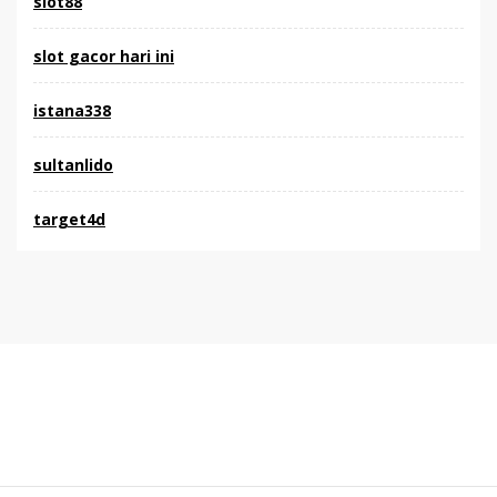
slot88
slot gacor hari ini
istana338
sultanlido
target4d