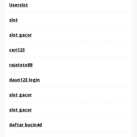
Userslot
slot
slot gacor
ceri123
rajatoto88
daun123 login
slot gacor
slot gacor
daftar bucin4d