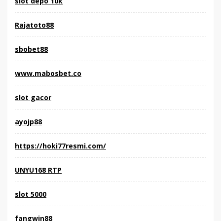
slot depo 10k
Rajatoto88
sbobet88
www.mabosbet.co
slot gacor
ayojp88
https://hoki77resmi.com/
UNYU168 RTP
slot 5000
fangwin88