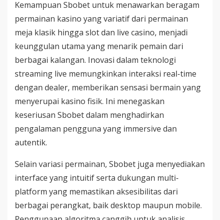
Kemampuan Sbobet untuk menawarkan beragam
permainan kasino yang variatif dari permainan
meja klasik hingga slot dan live casino, menjadi
keunggulan utama yang menarik pemain dari
berbagai kalangan. Inovasi dalam teknologi
streaming live memungkinkan interaksi real-time
dengan dealer, memberikan sensasi bermain yang
menyerupai kasino fisik. Ini menegaskan
keseriusan Sbobet dalam menghadirkan
pengalaman pengguna yang immersive dan
autentik.
Selain variasi permainan, Sbobet juga menyediakan
interface yang intuitif serta dukungan multi-
platform yang memastikan aksesibilitas dari
berbagai perangkat, baik desktop maupun mobile.
Penggunaan algoritma canggih untuk analisis