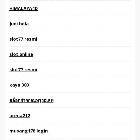
HIMALAYA4D
Judi bola
slot77 resmi
slot online
slot77 resmi
kaya 303
สล็อตฝากถอนทรูวอเลท
arena212
musang178 login