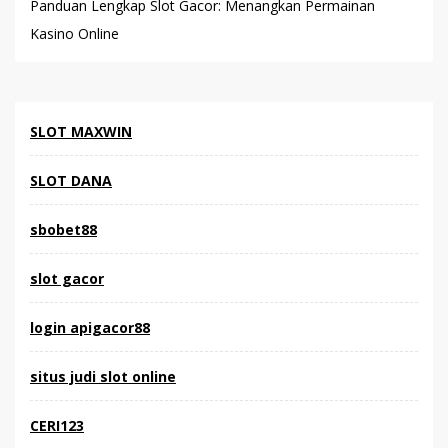
Panduan Lengkap Slot Gacor: Menangkan Permainan
Kasino Online
SLOT MAXWIN
SLOT DANA
sbobet88
slot gacor
login apigacor88
situs judi slot online
CERI123