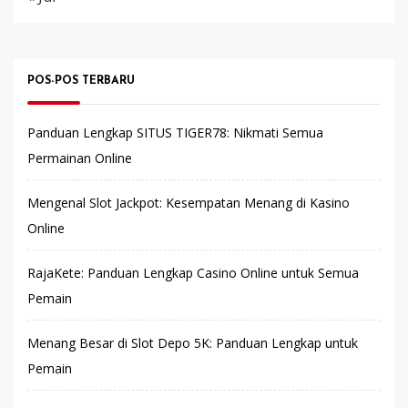
POS-POS TERBARU
Panduan Lengkap SITUS TIGER78: Nikmati Semua
Permainan Online
Mengenal Slot Jackpot: Kesempatan Menang di Kasino
Online
RajaKete: Panduan Lengkap Casino Online untuk Semua
Pemain
Menang Besar di Slot Depo 5K: Panduan Lengkap untuk
Pemain