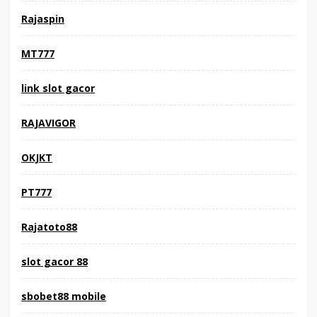
Rajaspin
MT777
link slot gacor
RAJAVIGOR
OKJKT
PT777
Rajatoto88
slot gacor 88
sbobet88 mobile