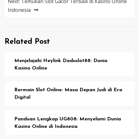
Next:
Temukan Slot Gacor Terbaik di Kasino Online
Indonesia
Related Post
Menjelajahi Heylink Daduslot88: Dunia
Kasino Online
Bermain Slot Online: Masa Depan Judi di Era
Digital
Panduan Lengkap UG808: Menyelami Dunia
Kasino Online di Indonesia