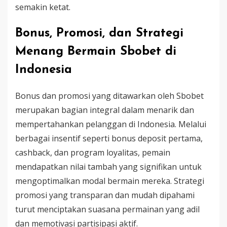
semakin ketat.
Bonus, Promosi, dan Strategi
Menang Bermain Sbobet di
Indonesia
Bonus dan promosi yang ditawarkan oleh Sbobet
merupakan bagian integral dalam menarik dan
mempertahankan pelanggan di Indonesia. Melalui
berbagai insentif seperti bonus deposit pertama,
cashback, dan program loyalitas, pemain
mendapatkan nilai tambah yang signifikan untuk
mengoptimalkan modal bermain mereka. Strategi
promosi yang transparan dan mudah dipahami
turut menciptakan suasana permainan yang adil
dan memotivasi partisipasi aktif.