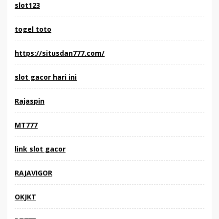
slot123
togel toto
https://situsdan777.com/
slot gacor hari ini
Rajaspin
MT777
link slot gacor
RAJAVIGOR
OKJKT