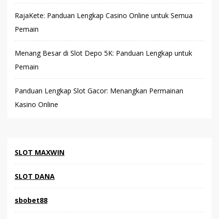
RajaKete: Panduan Lengkap Casino Online untuk Semua
Pemain
Menang Besar di Slot Depo 5K: Panduan Lengkap untuk
Pemain
Panduan Lengkap Slot Gacor: Menangkan Permainan
Kasino Online
SLOT MAXWIN
SLOT DANA
sbobet88