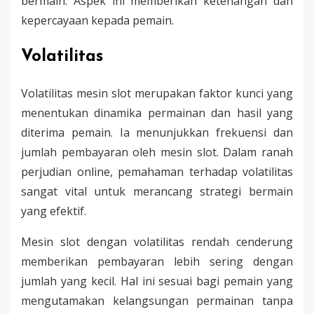
bermain. Aspek ini memberikan ketenangan dan
kepercayaan kepada pemain.
Volatilitas
Volatilitas mesin slot merupakan faktor kunci yang
menentukan dinamika permainan dan hasil yang
diterima pemain. Ia menunjukkan frekuensi dan
jumlah pembayaran oleh mesin slot. Dalam ranah
perjudian online, pemahaman terhadap volatilitas
sangat vital untuk merancang strategi bermain
yang efektif.
Mesin slot dengan volatilitas rendah cenderung
memberikan pembayaran lebih sering dengan
jumlah yang kecil. Hal ini sesuai bagi pemain yang
mengutamakan kelangsungan permainan tanpa