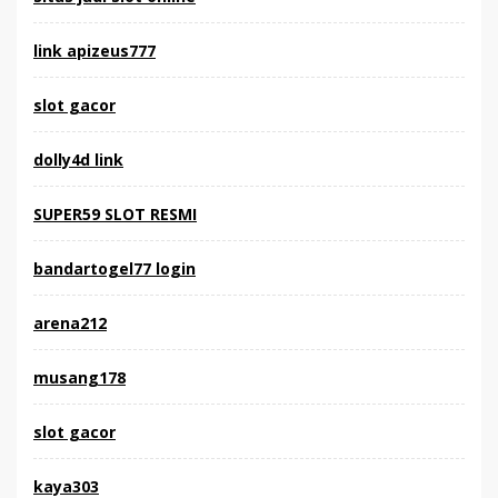
link apizeus777
slot gacor
dolly4d link
SUPER59 SLOT RESMI
bandartogel77 login
arena212
musang178
slot gacor
kaya303