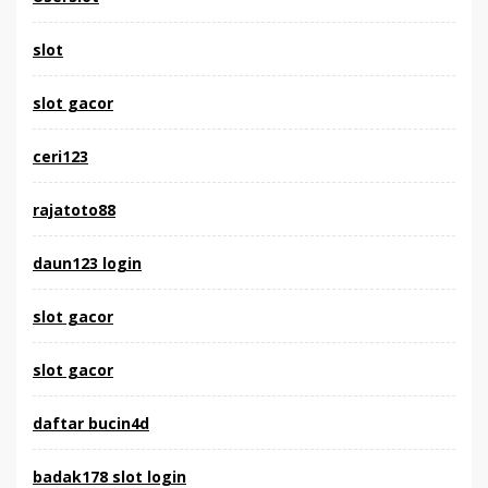
slot
slot gacor
ceri123
rajatoto88
daun123 login
slot gacor
slot gacor
daftar bucin4d
badak178 slot login