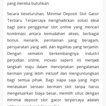
yang mereka butuhkan.
Secara keseluruhan, Minimal Deposit Slot Gacor
Terbaru Terpercaya menghadirkan solusi ideal
bagi para penggemar slot online yang mencari
kombinasi antara kemudahan akses, berbagai
bonus menarik, permainan yang beragam,
persyaratan yang adil, dan legalitas yang terjamin.
Dengan semakin berkembangnya industri
perjudian online, inovasi seperti ini menjadi
langkah maju dalam menciptakan pengalaman
bermain yang lebih inklusif dan menguntungkan
bagi semua pihak. Bagi siapa saja yang ingin
merasakan sensasi bermain slot tanpa harus
mengeluarkan biaya besar, memilih situs dengan
minimal deposit slot gacor terpercaya adalah