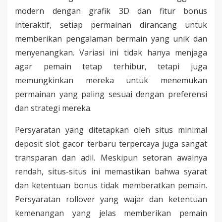
modern dengan grafik 3D dan fitur bonus
interaktif, setiap permainan dirancang untuk
memberikan pengalaman bermain yang unik dan
menyenangkan. Variasi ini tidak hanya menjaga
agar pemain tetap terhibur, tetapi juga
memungkinkan mereka untuk menemukan
permainan yang paling sesuai dengan preferensi
dan strategi mereka.
Persyaratan yang ditetapkan oleh situs minimal
deposit slot gacor terbaru terpercaya juga sangat
transparan dan adil. Meskipun setoran awalnya
rendah, situs-situs ini memastikan bahwa syarat
dan ketentuan bonus tidak memberatkan pemain.
Persyaratan rollover yang wajar dan ketentuan
kemenangan yang jelas memberikan pemain