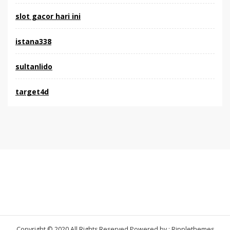
slot gacor hari ini
istana338
sultanlido
target4d
Copyright © 2020 All Rights Reserved.
Powered by : Ripplethemes