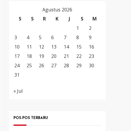
Agustus 2026
S
S
R
K
J
S
M
1
2
3
4
5
6
7
8
9
10
11
12
13
14
15
16
17
18
19
20
21
22
23
24
25
26
27
28
29
30
31
« Jul
POS-POS TERBARU