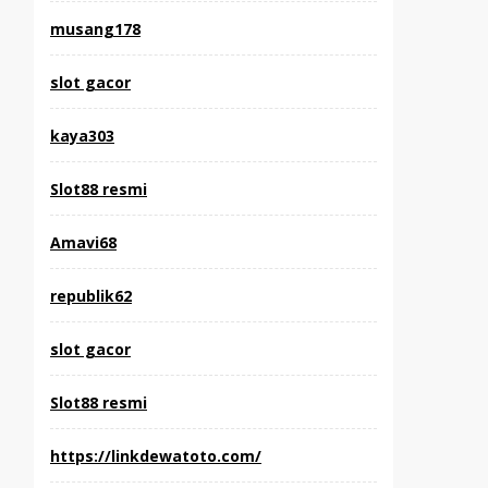
musang178
slot gacor
kaya303
Slot88 resmi
Amavi68
republik62
slot gacor
Slot88 resmi
https://linkdewatoto.com/