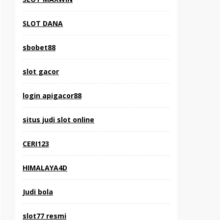
SLOT DANA
sbobet88
slot gacor
login apigacor88
situs judi slot online
CERI123
HIMALAYA4D
Judi bola
slot77 resmi