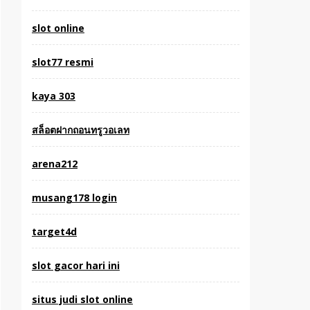
slot online
slot77 resmi
kaya 303
สล็อตฝากถอนทรูวอเลท
arena212
musang178 login
target4d
slot gacor hari ini
situs judi slot online