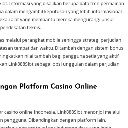
t. Informasi yang disajikan berupa data tren permainan
a dalam mengambil keputusan yang lebih informasional
bekali alat yang membantu mereka mengurangi unsur
endekatan teknis.
 melalui perangkat mobile sehingga strategi perjudian
 batasan tempat dan waktu. Ditambah dengan sistem bonus
ingkatkan nilai tambah bagi pengguna setia yang aktif
ikan Link888Slot sebagai opsi unggulan dalam perjudian
ngan Platform Casino Online
 casino online Indonesia, Link888Slot menonjol melalui
 pengguna. Dibandingkan dengan platform lain,
erlapis dan protokol perlindungan data yang lebih