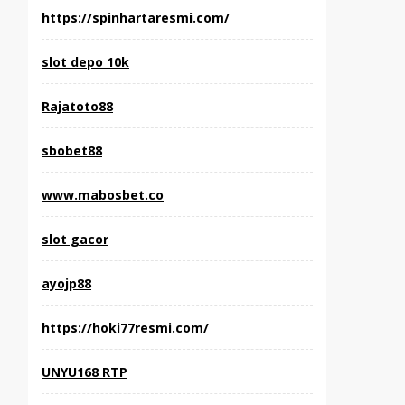
https://spinhartaresmi.com/
slot depo 10k
Rajatoto88
sbobet88
www.mabosbet.co
slot gacor
ayojp88
https://hoki77resmi.com/
UNYU168 RTP