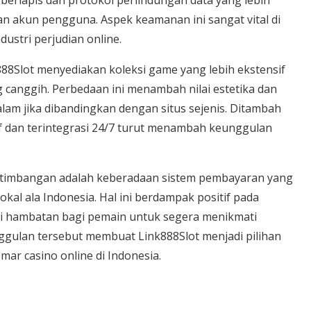
an akun pengguna. Aspek keamanan ini sangat vital di
ustri perjudian online.
888Slot menyediakan koleksi game yang lebih ekstensif
ang canggih. Perbedaan ini menambah nilai estetika dan
lam jika dibandingkan dengan situs sejenis. Ditambah
if dan terintegrasi 24/7 turut menambah keunggulan
ertimbangan adalah keberadaan sistem pembayaran yang
al ala Indonesia. Hal ini berdampak positif pada
gi hambatan bagi pemain untuk segera menikmati
ggulan tersebut membuat Link888Slot menjadi pilihan
r casino online di Indonesia.