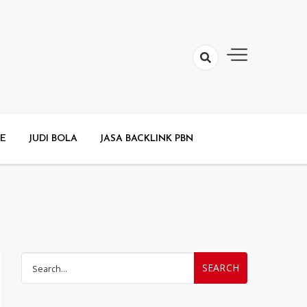
E
JUDI BOLA
JASA BACKLINK PBN
Search
for: