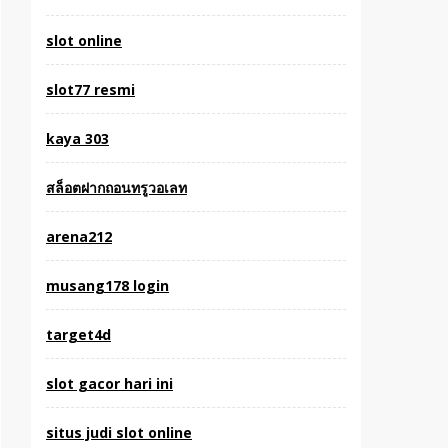
slot online
slot77 resmi
kaya 303
สล็อตฝากถอนทรูวอเลท
arena212
musang178 login
target4d
slot gacor hari ini
situs judi slot online