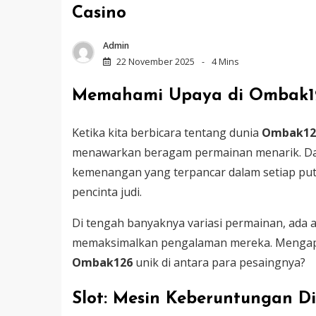
Casino
Admin
22 November 2025
4 Mins
Memahami Upaya di Ombak1
Ketika kita berbicara tentang dunia
Ombak12
menawarkan beragam permainan menarik. Dari
kemenangan yang terpancar dalam setiap puta
pencinta judi.
Di tengah banyaknya variasi permainan, ada a
memaksimalkan pengalaman mereka. Mengapa
Ombak126
unik di antara para pesaingnya?
Slot: Mesin Keberuntungan Di