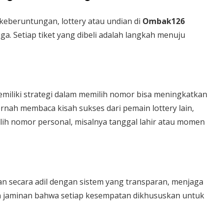
n keberuntungan, lottery atau undian di
Ombak126
. Setiap tiket yang dibeli adalah langkah menuju
iliki strategi dalam memilih nomor bisa meningkatkan
rnah membaca kisah sukses dari pemain lottery lain,
ih nomor personal, misalnya tanggal lahir atau momen
n secara adil dengan sistem yang transparan, menjaga
n jaminan bahwa setiap kesempatan dikhususkan untuk