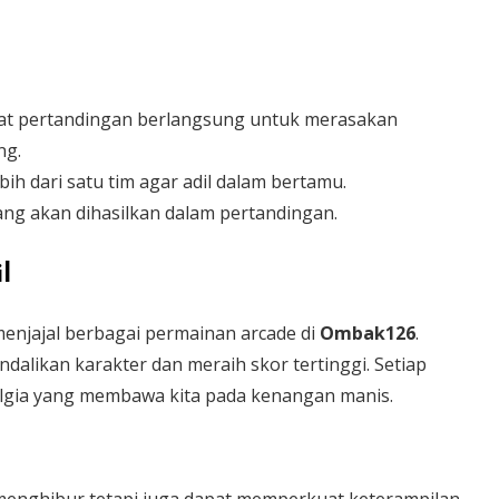
at pertandingan berlangsung untuk merasakan
ng.
ih dari satu tim agar adil dalam bertamu.
ang akan dihasilkan dalam pertandingan.
l
enjajal berbagai permainan arcade di
Ombak126
.
likan karakter dan meraih skor tertinggi. Setiap
gia yang membawa kita pada kenangan manis.