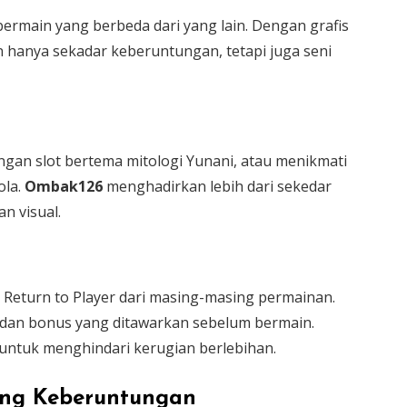
main yang berbeda dari yang lain. Dengan grafis
hanya sekadar keberuntungan, tetapi juga seni
gan slot bertema mitologi Yunani, atau menikmati
ola.
Ombak126
menghadirkan lebih dari sekedar
n visual.
Return to Player dari masing-masing permainan.
 dan bonus yang ditawarkan sebelum bermain.
untuk menghindari kerugian berlebihan.
ang Keberuntungan