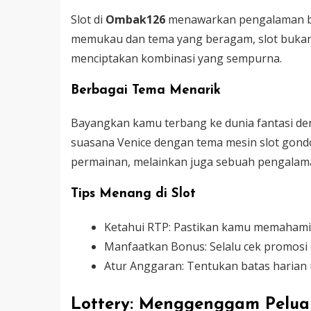
Slot di
Ombak126
menawarkan pengalaman ber
memukau dan tema yang beragam, slot bukan 
menciptakan kombinasi yang sempurna.
Berbagai Tema Menarik
Bayangkan kamu terbang ke dunia fantasi den
suasana Venice dengan tema mesin slot gond
permainan, melainkan juga sebuah pengalama
Tips Menang di Slot
Ketahui RTP: Pastikan kamu memahami 
Manfaatkan Bonus: Selalu cek promosi
Atur Anggaran: Tentukan batas harian 
Lottery: Menggenggam Pelu