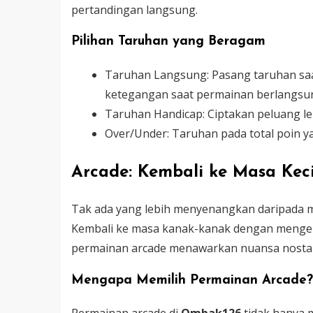
pertandingan langsung.
Pilihan Taruhan yang Beragam
Taruhan Langsung: Pasang taruhan sa
ketegangan saat permainan berlangsu
Taruhan Handicap: Ciptakan peluang leb
Over/Under: Taruhan pada total poin y
Arcade: Kembali ke Masa Keci
Tak ada yang lebih menyenangkan daripada m
Kembali ke masa kanak-kanak dengan mengenda
permainan arcade menawarkan nuansa nostal
Mengapa Memilih Permainan Arcade?