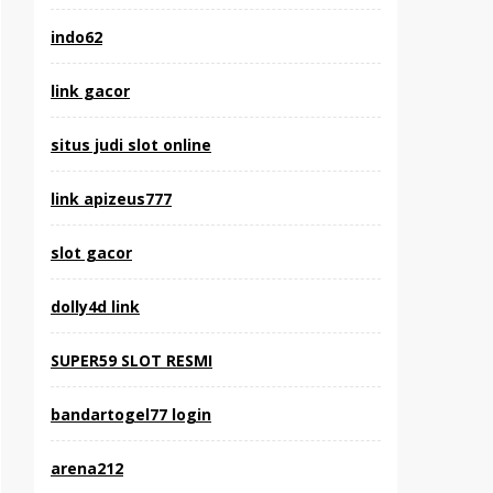
indo62
link gacor
situs judi slot online
link apizeus777
slot gacor
dolly4d link
SUPER59 SLOT RESMI
bandartogel77 login
arena212