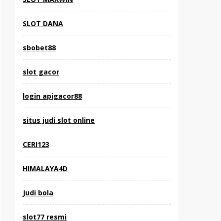
SLOT DANA
sbobet88
slot gacor
login apigacor88
situs judi slot online
CERI123
HIMALAYA4D
Judi bola
slot77 resmi