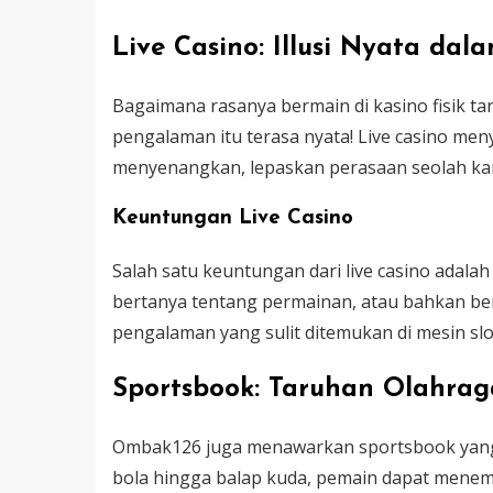
Live Casino: Illusi Nyata dal
Bagaimana rasanya bermain di kasino fisik 
pengalaman itu terasa nyata! Live casino men
menyenangkan, lepaskan perasaan seolah ka
Keuntungan Live Casino
Salah satu keuntungan dari live casino adala
bertanya tentang permainan, atau bahkan be
pengalaman yang sulit ditemukan di mesin slo
Sportsbook: Taruhan Olahrag
Ombak126 juga menawarkan sportsbook yang 
bola hingga balap kuda, pemain dapat menemp