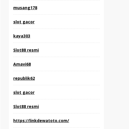
musang178
slot gacor
kaya303
Slot88 resmi
Amavi68
republik62
slot gacor
Slot88 resmi
https://linkdewatoto.com/