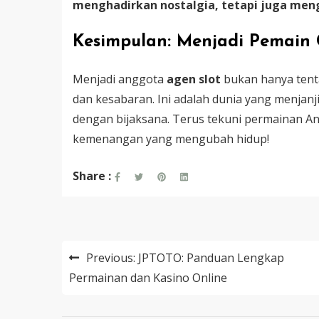
menghadirkan nostalgia, tetapi juga me
Kesimpulan: Menjadi Pemain 
Menjadi anggota
agen slot
bukan hanya tenta
dan kesabaran. Ini adalah dunia yang menjan
dengan bijaksana. Terus tekuni permainan Anda
kemenangan yang mengubah hidup!
Share :
Navigasi
Previous:
JPTOTO: Panduan Lengkap
pos
Permainan dan Kasino Online