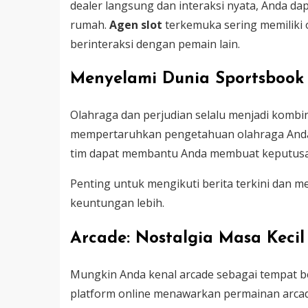
dealer langsung dan interaksi nyata, Anda d
rumah.
Agen slot
terkemuka sering memiliki
berinteraksi dengan pemain lain.
Menyelami Dunia Sportsbook
Olahraga dan perjudian selalu menjadi kombi
mempertaruhkan pengetahuan olahraga Anda d
tim dapat membantu Anda membuat keputusan
Penting untuk mengikuti berita terkini dan 
keuntungan lebih.
Arcade: Nostalgia Masa Kecil
Mungkin Anda kenal arcade sebagai tempat be
platform online menawarkan permainan arca