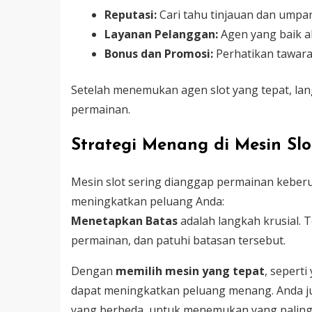
Reputasi:
Cari tahu tinjauan dan umpan 
Layanan Pelanggan:
Agen yang baik a
Bonus dan Promosi:
Perhatikan tawaran
Setelah menemukan agen slot yang tepat, l
permainan.
Strategi Menang di Mesin Slo
Mesin slot sering dianggap permainan keber
meningkatkan peluang Anda:
Menetapkan Batas
adalah langkah krusial.
permainan, dan patuhi batasan tersebut.
Dengan
memilih mesin yang tepat
, sepert
dapat meningkatkan peluang menang. Anda 
yang berbeda, untuk menemukan yang paling