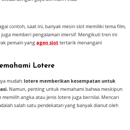
ai contoh, saat ini, banyak mesin slot memiliki tema film,
i juga memberi pengalaman imersif. Mengikuti tren ini
yak pemain yang
agen slot
tertarik menangani
Memahami Lotere
nya mudah:
lotere memberikan kesempatan untuk
asi.
Namun, penting untuk memahami bahwa meskipun
memilih angka atau jenis lotere juga bernilai. Mencari
adalah salah satu pendekatan yang banyak dianut oleh