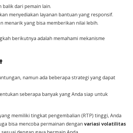
balik dari pemain lain.
kan menyediakan layanan bantuan yang responsif.
 menarik yang bisa memberikan nilai lebih.
angkah berikutnya adalah memahami mekanisme
t
untungan, namun ada beberapa strategi yang dapat
 Tentukan seberapa banyak yang Anda siap untuk
i yang memiliki tingkat pengembalian (RTP) tinggi, Anda
juga bisa mencoba permainan dengan
variasi volatilitas
 sesuai dengan gaya bermain Anda.