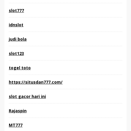
slot777
idnslot
judi bola
slot123
togel toto
https://situsdan777.com/
slot gacor hari ini
Rajaspin
MT777