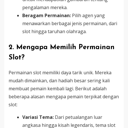
pengalaman mereka.
Beragam Permainan:
Pilih agen yang
menawarkan berbagai jenis permainan, dari
slot hingga taruhan olahraga.
2. Mengapa Memilih Permainan
Slot?
Permainan slot memiliki daya tarik unik. Mereka
mudah dimainkan, dan hadiah besar sering kali
membuat pemain kembali lagi. Berikut adalah
beberapa alasan mengapa pemain terpikat dengan
slot:
Variasi Tema:
Dari petualangan luar
angkasa hingga kisah legendaris, tema slot