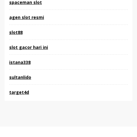
spaceman slot
agen slot resmi
slot88
slot gacor hari ini
istana338
sultanlido
target4d