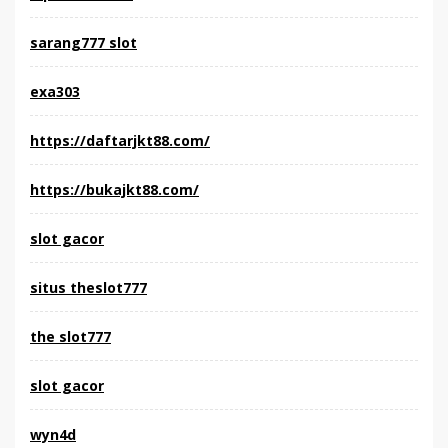
sarang777 slot
exa303
https://daftarjkt88.com/
https://bukajkt88.com/
slot gacor
situs theslot777
the slot777
slot gacor
wyn4d