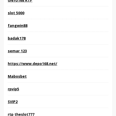
UNYU168 RTP
slot 5000
fangwin88
badak178
semar 123
https://www.depo168.net/
Mabosbet
rpvip5
SVIP2
rtp theslot777