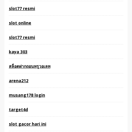
slot77 resmi
slot online
slot77 resmi
kaya 303
สล็อตฝากถอนทรูวอเลท
arena212
musang178 login
target4d
slot gacor hari ini