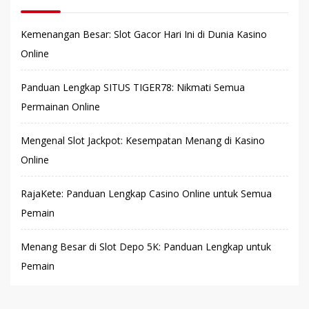
Kemenangan Besar: Slot Gacor Hari Ini di Dunia Kasino
Online
Panduan Lengkap SITUS TIGER78: Nikmati Semua
Permainan Online
Mengenal Slot Jackpot: Kesempatan Menang di Kasino
Online
RajaKete: Panduan Lengkap Casino Online untuk Semua
Pemain
Menang Besar di Slot Depo 5K: Panduan Lengkap untuk
Pemain