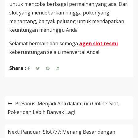
untuk mencoba berbagai permainan yang ada. Dari
slot yang mendebarkan hingga poker yang
menantang, banyak peluang untuk mendapatkan
keuntungan menunggu Anda!
Selamat bermain dan semoga
agen slot resmi
keberuntungan selalu menyertai Anda!
Share :
Navigasi
Previous:
Menjadi Ahli dalam Judi Online: Slot,
pos
Poker dan Lebih Banyak Lagi
Next:
Panduan Slot777: Menang Besar dengan