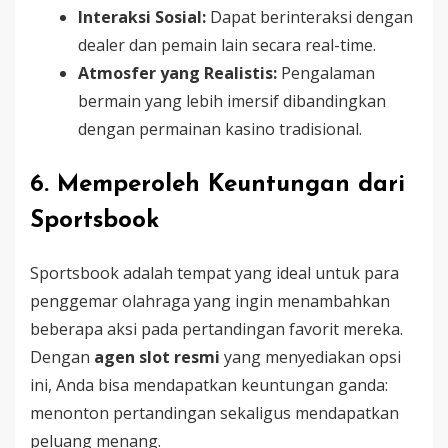
Interaksi Sosial:
Dapat berinteraksi dengan
dealer dan pemain lain secara real-time.
Atmosfer yang Realistis:
Pengalaman
bermain yang lebih imersif dibandingkan
dengan permainan kasino tradisional.
6. Memperoleh Keuntungan dari
Sportsbook
Sportsbook adalah tempat yang ideal untuk para
penggemar olahraga yang ingin menambahkan
beberapa aksi pada pertandingan favorit mereka.
Dengan
agen slot resmi
yang menyediakan opsi
ini, Anda bisa mendapatkan keuntungan ganda:
menonton pertandingan sekaligus mendapatkan
peluang menang.