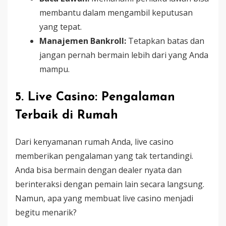
membantu dalam mengambil keputusan
yang tepat.
Manajemen Bankroll:
Tetapkan batas dan
jangan pernah bermain lebih dari yang Anda
mampu.
5. Live Casino: Pengalaman
Terbaik di Rumah
Dari kenyamanan rumah Anda, live casino
memberikan pengalaman yang tak tertandingi.
Anda bisa bermain dengan dealer nyata dan
berinteraksi dengan pemain lain secara langsung.
Namun, apa yang membuat live casino menjadi
begitu menarik?