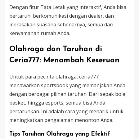
Dengan fitur Tata Letak yang interaktif, Anda bisa
bertaruh, berkomunikasi dengan dealer, dan
merasakan suasana sebenarnya, semua dari
kenyamanan rumah Anda.
Olahraga dan Taruhan di
Ceria777: Menambah Keseruan
Untuk para pecinta olahraga, ceria777
menawarkan sportsbook yang memanjakan Anda
dengan berbagai pilihan taruhan. Dari sepak bola,
basket, hingga esports, semua bisa Anda
pertaruhkan. Ini adalah cara yang menarik untuk
meningkatkan pengalaman menonton Anda.
Tips Taruhan Olahraga yang Efektif