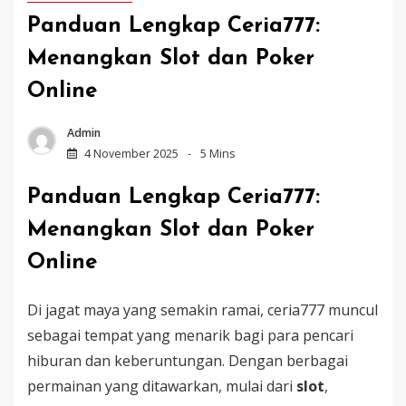
Panduan Lengkap Ceria777:
Menangkan Slot dan Poker
Online
Admin
4 November 2025
5 Mins
Panduan Lengkap Ceria777:
Menangkan Slot dan Poker
Online
Di jagat maya yang semakin ramai, ceria777 muncul
sebagai tempat yang menarik bagi para pencari
hiburan dan keberuntungan. Dengan berbagai
permainan yang ditawarkan, mulai dari
slot
,