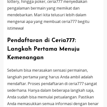
lottery, hingga poker, ceria777 menyediakan
pengalaman bermain yang memikat dan
mendebarkan. Mari kita telusuri lebih dalam
mengenai apa yang membuat ceria777 begitu
istimewa!
Pendaftaran di Ceria777:
Langkah Pertama Menuju
Kemenangan
Sebelum bisa merasakan sensasi permainan,
langkah pertama yang harus Anda ambil adalah
mendaftar. Proses pendaftaran di ceria777 sangat
sederhana. Hanya dalam beberapa langkah saja,
Anda sudah bisa memulai petualangan. Pastikan
Anda memasukkan semua informasi dengan benar