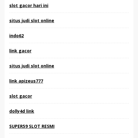
slot gacor hari ini
situs judi slot online
indo62
link gacor
situs judi slot online
link apizeus777
slot gacor
dolly4d link
SUPER59 SLOT RESMI