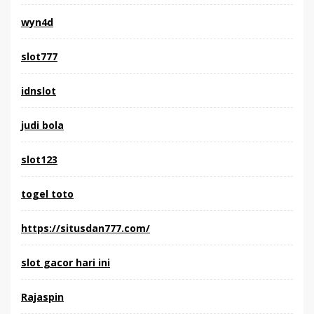
wyn4d
slot777
idnslot
judi bola
slot123
togel toto
https://situsdan777.com/
slot gacor hari ini
Rajaspin