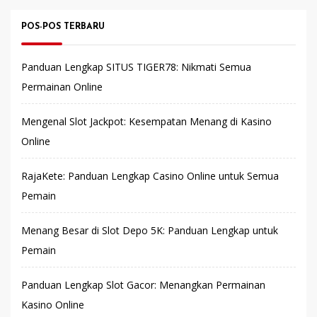
POS-POS TERBARU
Panduan Lengkap SITUS TIGER78: Nikmati Semua
Permainan Online
Mengenal Slot Jackpot: Kesempatan Menang di Kasino
Online
RajaKete: Panduan Lengkap Casino Online untuk Semua
Pemain
Menang Besar di Slot Depo 5K: Panduan Lengkap untuk
Pemain
Panduan Lengkap Slot Gacor: Menangkan Permainan
Kasino Online