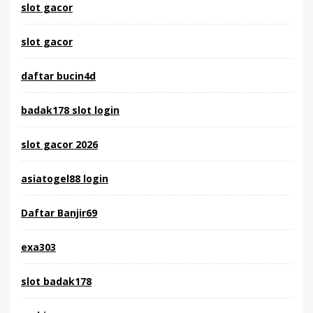
slot gacor
slot gacor
daftar bucin4d
badak178 slot login
slot gacor 2026
asiatogel88 login
Daftar Banjir69
exa303
slot badak178