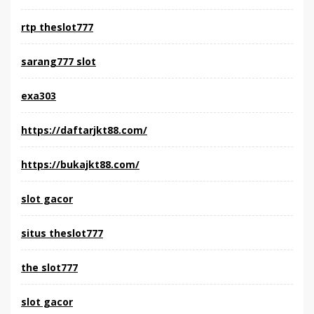
rtp theslot777
sarang777 slot
exa303
https://daftarjkt88.com/
https://bukajkt88.com/
slot gacor
situs theslot777
the slot777
slot gacor