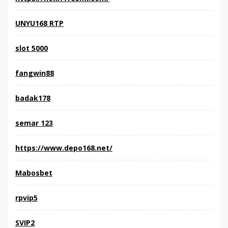
UNYU168 RTP
slot 5000
fangwin88
badak178
semar 123
https://www.depo168.net/
Mabosbet
rpvip5
SVIP2