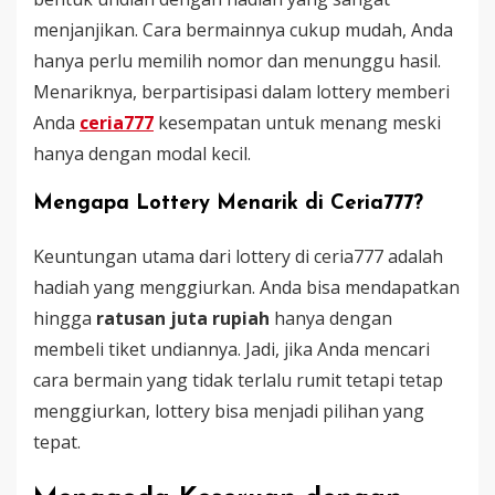
menjanjikan. Cara bermainnya cukup mudah, Anda
hanya perlu memilih nomor dan menunggu hasil.
Menariknya, berpartisipasi dalam lottery memberi
Anda
ceria777
kesempatan untuk menang meski
hanya dengan modal kecil.
Mengapa Lottery Menarik di Ceria777?
Keuntungan utama dari lottery di ceria777 adalah
hadiah yang menggiurkan. Anda bisa mendapatkan
hingga
ratusan juta rupiah
hanya dengan
membeli tiket undiannya. Jadi, jika Anda mencari
cara bermain yang tidak terlalu rumit tetapi tetap
menggiurkan, lottery bisa menjadi pilihan yang
tepat.