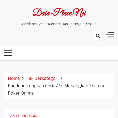
Skip
to
Data-Place.net
content
Membantu Anda Menemukan Forum Judi Online
Home
Tak Berkategori
Panduan Lengkap Ceria777: Menangkan Slot dan
Poker Online
TAK BERKATEGORI