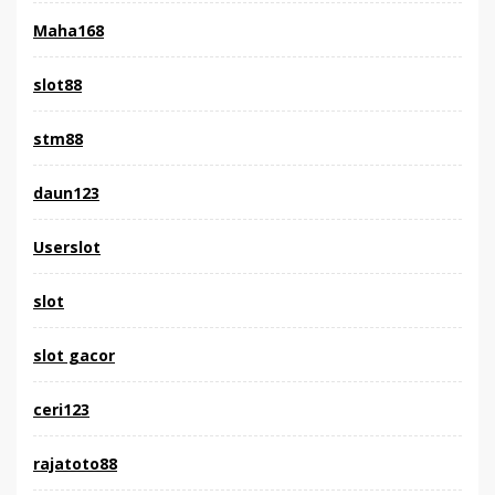
Maha168
slot88
stm88
daun123
Userslot
slot
slot gacor
ceri123
rajatoto88