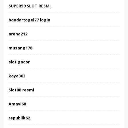
SUPER59 SLOT RESMI
bandartogel77 login
arena212
musang178
slot gacor
kaya303
Slot88 resmi
Amavi68
republik62