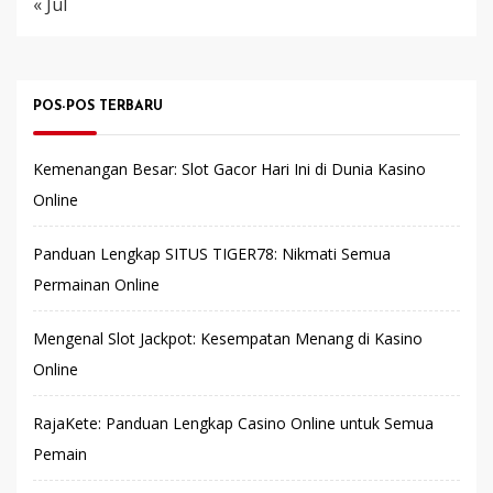
« Jul
POS-POS TERBARU
Kemenangan Besar: Slot Gacor Hari Ini di Dunia Kasino
Online
Panduan Lengkap SITUS TIGER78: Nikmati Semua
Permainan Online
Mengenal Slot Jackpot: Kesempatan Menang di Kasino
Online
RajaKete: Panduan Lengkap Casino Online untuk Semua
Pemain