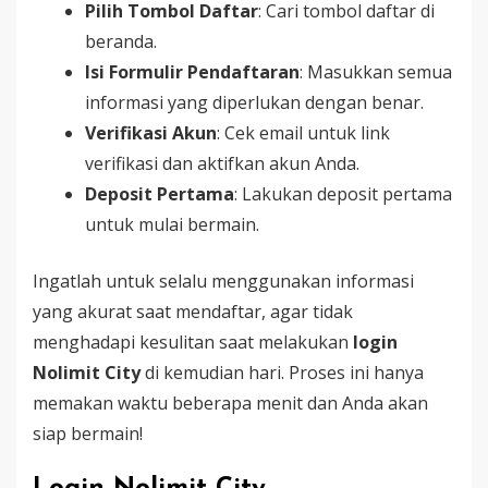
Pilih Tombol Daftar
: Cari tombol daftar di
beranda.
Isi Formulir Pendaftaran
: Masukkan semua
informasi yang diperlukan dengan benar.
Verifikasi Akun
: Cek email untuk link
verifikasi dan aktifkan akun Anda.
Deposit Pertama
: Lakukan deposit pertama
untuk mulai bermain.
Ingatlah untuk selalu menggunakan informasi
yang akurat saat mendaftar, agar tidak
menghadapi kesulitan saat melakukan
login
Nolimit City
di kemudian hari. Proses ini hanya
memakan waktu beberapa menit dan Anda akan
siap bermain!