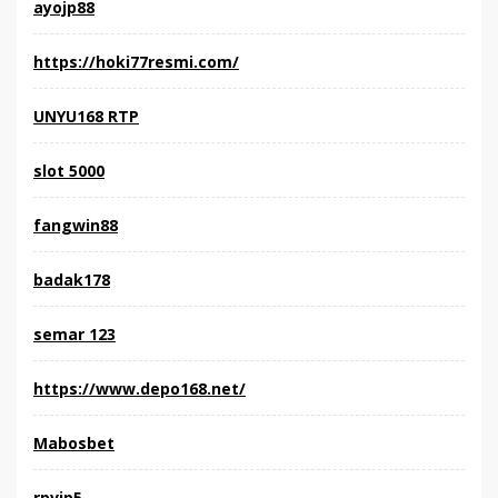
ayojp88
https://hoki77resmi.com/
UNYU168 RTP
slot 5000
fangwin88
badak178
semar 123
https://www.depo168.net/
Mabosbet
rpvip5