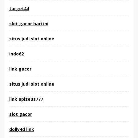
target4d
slot gacor hari ini
situs judi slot online
indo62
link gacor
situs judi slot online
link apizeus777
slot gacor
dolly4d link