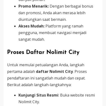
Promo Menarik:
Dengan berbagai bonus
dan promosi, Anda akan merasa lebih
diuntungkan saat bermain.
Akses Mudah:
Platform yang ramah
pengguna, membuat navigasi menjadi
sangat mudah.
Proses Daftar Nolimit City
Untuk memulai petualangan Anda, langkah
pertama adalah
daftar Nolimit City
. Proses
pendaftaran ini sangatlah mudah dan cepat.
Berikut adalah langkah-langkahnya:
Kunjungi Situs Resmi
: Buka website resmi
Nolimit City.