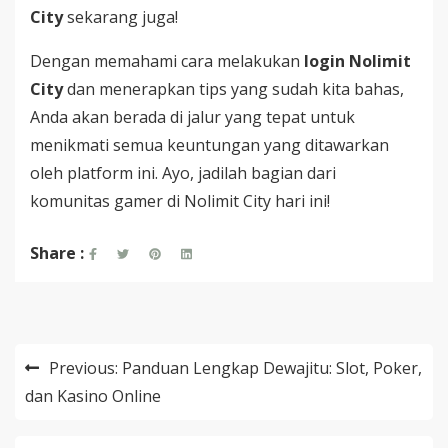
City
sekarang juga!
Dengan memahami cara melakukan
login Nolimit
City
dan menerapkan tips yang sudah kita bahas,
Anda akan berada di jalur yang tepat untuk
menikmati semua keuntungan yang ditawarkan
oleh platform ini. Ayo, jadilah bagian dari
komunitas gamer di Nolimit City hari ini!
Share :
Navigasi
Previous:
Panduan Lengkap Dewajitu: Slot, Poker,
pos
dan Kasino Online