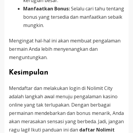
kerugian besar.
Manfaatkan Bonus:
Selalu cari tahu tentang
bonus yang tersedia dan manfaatkan sebaik
mungkin.
Mengingat hal-hal ini akan membuat pengalaman
bermain Anda lebih menyenangkan dan
menguntungkan.
Kesimpulan
Mendaftar dan melakukan login di Nolimit City
adalah langkah awal menuju pengalaman kasino
online yang tak terlupakan. Dengan berbagai
permainan mendebarkan dan bonus menarik, Anda
akan merasakan sensasi yang berbeda. Jadi, jangan
ragu lagi! Ikuti panduan ini dan
daftar Nolimit