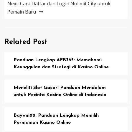
Next:
Cara Daftar dan Login Nolimit City untuk
Pemain Baru
Related Post
Panduan Lengkap AFB365: Memahami
Keunggulan dan Strategi di Kasino Online
Meneliti Slot Gacor: Panduan Mendalam
untuk Pecinta Kasino Online di Indonesia
Baywin88: Panduan Lengkap Memilih
Permainan Kasino Online