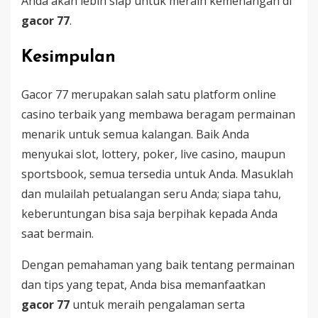
Anda akan lebih siap untuk meraih kemenangan di
gacor 77
.
Kesimpulan
Gacor 77 merupakan salah satu platform online
casino terbaik yang membawa beragam permainan
menarik untuk semua kalangan. Baik Anda
menyukai slot, lottery, poker, live casino, maupun
sportsbook, semua tersedia untuk Anda. Masuklah
dan mulailah petualangan seru Anda; siapa tahu,
keberuntungan bisa saja berpihak kepada Anda
saat bermain.
Dengan pemahaman yang baik tentang permainan
dan tips yang tepat, Anda bisa memanfaatkan
gacor 77
untuk meraih pengalaman serta