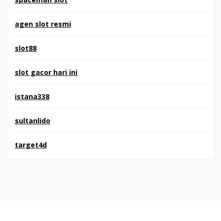
agen slot resmi
slot88
slot gacor hari ini
istana338
sultanlido
target4d