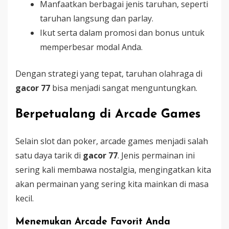
Manfaatkan berbagai jenis taruhan, seperti
taruhan langsung dan parlay.
Ikut serta dalam promosi dan bonus untuk
memperbesar modal Anda.
Dengan strategi yang tepat, taruhan olahraga di
gacor 77
bisa menjadi sangat menguntungkan.
Berpetualang di Arcade Games
Selain slot dan poker, arcade games menjadi salah
satu daya tarik di
gacor 77
. Jenis permainan ini
sering kali membawa nostalgia, mengingatkan kita
akan permainan yang sering kita mainkan di masa
kecil.
Menemukan Arcade Favorit Anda