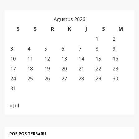
Agustus 2026
S
S
R
K
J
S
M
1
2
3
4
5
6
7
8
9
10
11
12
13
14
15
16
17
18
19
20
21
22
23
24
25
26
27
28
29
30
31
« Jul
POS-POS TERBARU