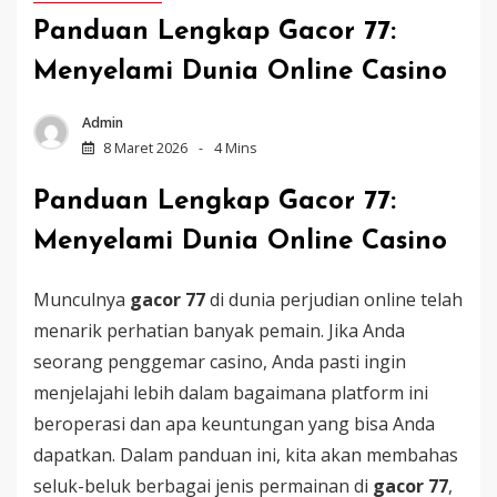
Panduan Lengkap Gacor 77:
Menyelami Dunia Online Casino
Admin
8 Maret 2026
4 Mins
Panduan Lengkap Gacor 77:
Menyelami Dunia Online Casino
Munculnya
gacor 77
di dunia perjudian online telah
menarik perhatian banyak pemain. Jika Anda
seorang penggemar casino, Anda pasti ingin
menjelajahi lebih dalam bagaimana platform ini
beroperasi dan apa keuntungan yang bisa Anda
dapatkan. Dalam panduan ini, kita akan membahas
seluk-beluk berbagai jenis permainan di
gacor 77
,