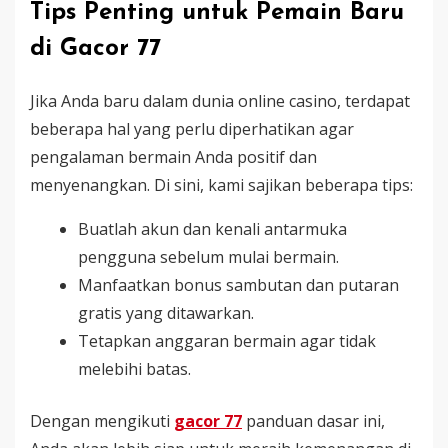
Tips Penting untuk Pemain Baru
di Gacor 77
Jika Anda baru dalam dunia online casino, terdapat
beberapa hal yang perlu diperhatikan agar
pengalaman bermain Anda positif dan
menyenangkan. Di sini, kami sajikan beberapa tips:
Buatlah akun dan kenali antarmuka
pengguna sebelum mulai bermain.
Manfaatkan bonus sambutan dan putaran
gratis yang ditawarkan.
Tetapkan anggaran bermain agar tidak
melebihi batas.
Dengan mengikuti
gacor 77
panduan dasar ini,