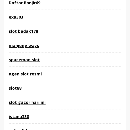
Daftar Banjir69
exa303
slot badak178
mahjong ways
spaceman slot
agen slot resmi
slot88
slot gacor hari ini
istana338