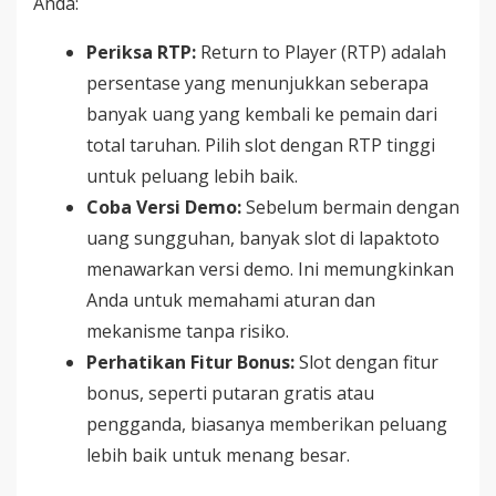
Anda:
Periksa RTP:
Return to Player (RTP) adalah
persentase yang menunjukkan seberapa
banyak uang yang kembali ke pemain dari
total taruhan. Pilih slot dengan RTP tinggi
untuk peluang lebih baik.
Coba Versi Demo:
Sebelum bermain dengan
uang sungguhan, banyak slot di lapaktoto
menawarkan versi demo. Ini memungkinkan
Anda untuk memahami aturan dan
mekanisme tanpa risiko.
Perhatikan Fitur Bonus:
Slot dengan fitur
bonus, seperti putaran gratis atau
pengganda, biasanya memberikan peluang
lebih baik untuk menang besar.