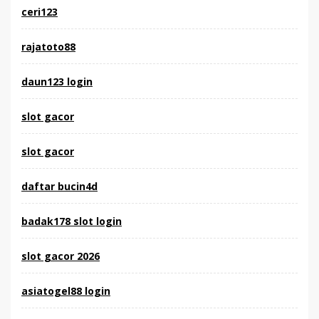
ceri123
rajatoto88
daun123 login
slot gacor
slot gacor
daftar bucin4d
badak178 slot login
slot gacor 2026
asiatogel88 login