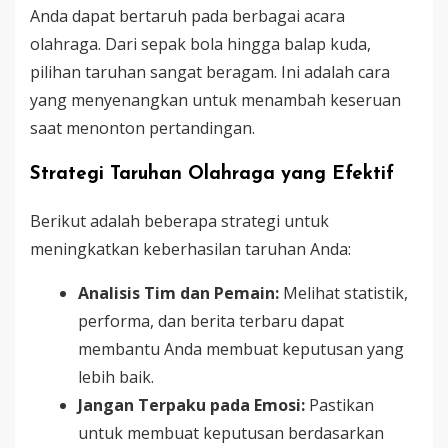
Anda dapat bertaruh pada berbagai acara
olahraga. Dari sepak bola hingga balap kuda,
pilihan taruhan sangat beragam. Ini adalah cara
yang menyenangkan untuk menambah keseruan
saat menonton pertandingan.
Strategi Taruhan Olahraga yang Efektif
Berikut adalah beberapa strategi untuk
meningkatkan keberhasilan taruhan Anda:
Analisis Tim dan Pemain:
Melihat statistik,
performa, dan berita terbaru dapat
membantu Anda membuat keputusan yang
lebih baik.
Jangan Terpaku pada Emosi:
Pastikan
untuk membuat keputusan berdasarkan