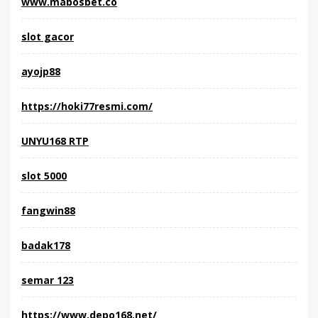
www.mabosbet.co
slot gacor
ayojp88
https://hoki77resmi.com/
UNYU168 RTP
slot 5000
fangwin88
badak178
semar 123
https://www.depo168.net/