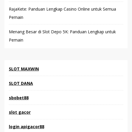
RajaKete: Panduan Lengkap Casino Online untuk Semua
Pemain
Menang Besar di Slot Depo 5K: Panduan Lengkap untuk
Pemain
SLOT MAXWIN
SLOT DANA
sbobet88
slot gacor
login apigacor88