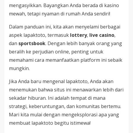
mengasyikkan. Bayangkan Anda berada di kasino
mewah, tetapi nyaman di rumah Anda sendiri!
Dalam panduan ini, kita akan menyelami berbagai
aspek lapaktoto, termasuk
lottery
,
live casino
,
dan
sportsbook
. Dengan lebih banyak orang yang
beralih ke perjudian online, penting untuk
memahami cara memanfaatkan platform ini sebaik
mungkin.
Jika Anda baru mengenal lapaktoto, Anda akan
menemukan bahwa situs ini menawarkan lebih dari
sekadar hiburan. Ini adalah tempat di mana
strategi, keberuntungan, dan komunitas bertemu.
Mari kita mulai dengan mengeksplorasi apa yang
membuat lapaktoto begitu istimewa!