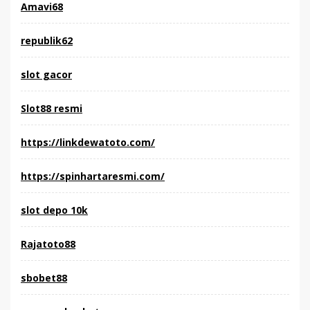
Amavi68
republik62
slot gacor
Slot88 resmi
https://linkdewatoto.com/
https://spinhartaresmi.com/
slot depo 10k
Rajatoto88
sbobet88