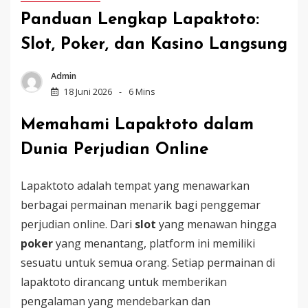
Panduan Lengkap Lapaktoto:
Slot, Poker, dan Kasino Langsung
Admin
18 Juni 2026
6 Mins
Memahami Lapaktoto dalam
Dunia Perjudian Online
Lapaktoto adalah tempat yang menawarkan
berbagai permainan menarik bagi penggemar
perjudian online. Dari
slot
yang menawan hingga
poker
yang menantang, platform ini memiliki
sesuatu untuk semua orang. Setiap permainan di
lapaktoto dirancang untuk memberikan
pengalaman yang mendebarkan dan