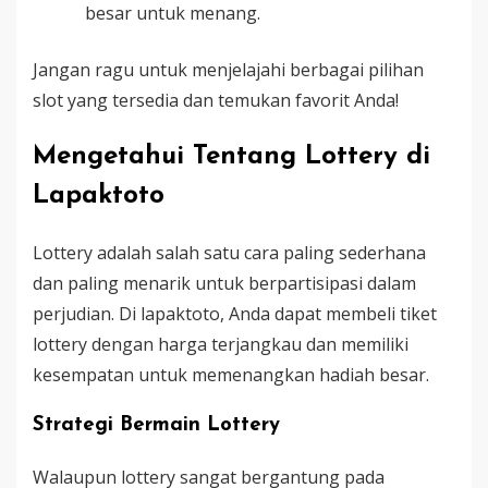
besar untuk menang.
Jangan ragu untuk menjelajahi berbagai pilihan
slot yang tersedia dan temukan favorit Anda!
Mengetahui Tentang Lottery di
Lapaktoto
Lottery adalah salah satu cara paling sederhana
dan paling menarik untuk berpartisipasi dalam
perjudian. Di lapaktoto, Anda dapat membeli tiket
lottery dengan harga terjangkau dan memiliki
kesempatan untuk memenangkan hadiah besar.
Strategi Bermain Lottery
Walaupun lottery sangat bergantung pada