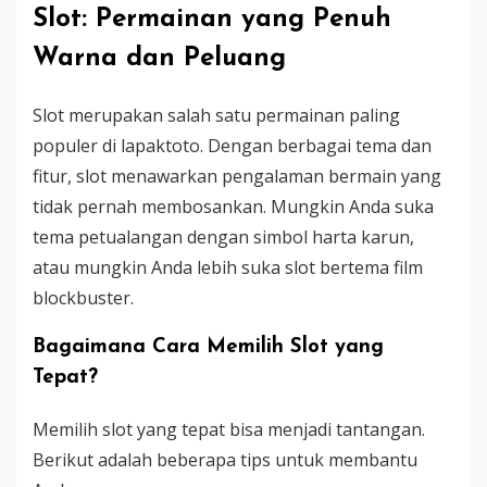
Slot: Permainan yang Penuh
Warna dan Peluang
Slot merupakan salah satu permainan paling
populer di lapaktoto. Dengan berbagai tema dan
fitur, slot menawarkan pengalaman bermain yang
tidak pernah membosankan. Mungkin Anda suka
tema petualangan dengan simbol harta karun,
atau mungkin Anda lebih suka slot bertema film
blockbuster.
Bagaimana Cara Memilih Slot yang
Tepat?
Memilih slot yang tepat bisa menjadi tantangan.
Berikut adalah beberapa tips untuk membantu