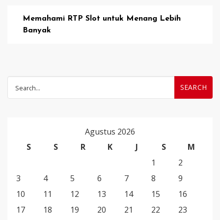
Memahami RTP Slot untuk Menang Lebih
Banyak
Search
for:
Agustus 2026
S
S
R
K
J
S
M
1
2
3
4
5
6
7
8
9
10
11
12
13
14
15
16
17
18
19
20
21
22
23