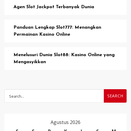
Agen Slot Jackpot Terbanyak Dunia
Panduan Lengkap Slot777: Menangkan
Permainan Kasino Online
Menelusuri Dunia Slot88: Kasino Online yang
Mengasyikkan
Search
for:
Agustus 2026