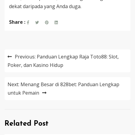
dekat daripada yang Anda duga.
Share :
Navigasi
Previous:
Panduan Lengkap Raja Toto88: Slot,
pos
Poker, dan Kasino Hidup
Next:
Menang Besar di 828bet: Panduan Lengkap
untuk Pemain
Related Post