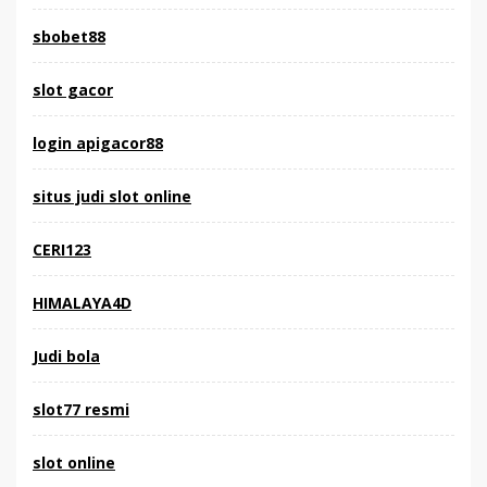
sbobet88
slot gacor
login apigacor88
situs judi slot online
CERI123
HIMALAYA4D
Judi bola
slot77 resmi
slot online