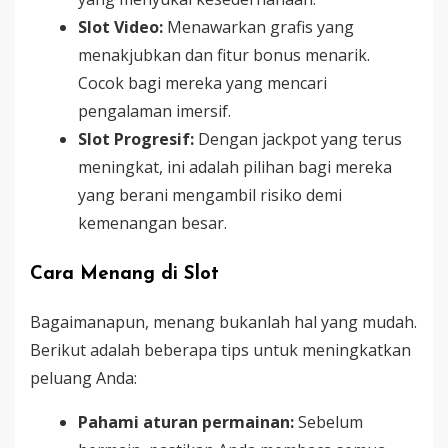
Slot Video:
Menawarkan grafis yang
menakjubkan dan fitur bonus menarik.
Cocok bagi mereka yang mencari
pengalaman imersif.
Slot Progresif:
Dengan jackpot yang terus
meningkat, ini adalah pilihan bagi mereka
yang berani mengambil risiko demi
kemenangan besar.
Cara Menang di Slot
Bagaimanapun, menang bukanlah hal yang mudah.
Berikut adalah beberapa tips untuk meningkatkan
peluang Anda:
Pahami aturan permainan:
Sebelum