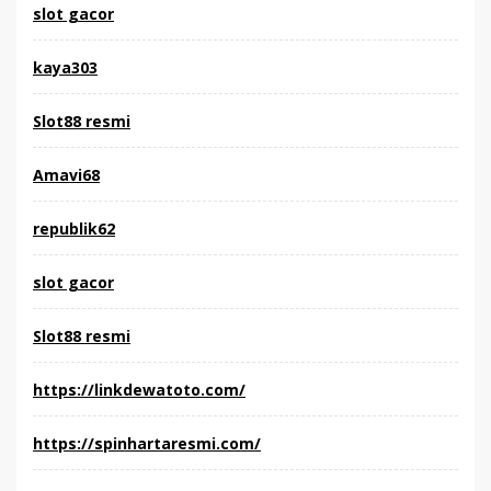
slot gacor
kaya303
Slot88 resmi
Amavi68
republik62
slot gacor
Slot88 resmi
https://linkdewatoto.com/
https://spinhartaresmi.com/