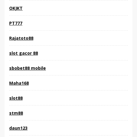
OKJKT
PT777
Rajatoto88
slot gacor 88
sbobet88 mobile
Maha168
slot88
stm88
daun123