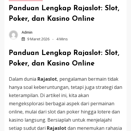
Panduan Lengkap Rajaslot: Slot,
Poker, dan Kasino Online
Admin
9 Maret 2026
4 Mins
Panduan Lengkap Rajaslot: Slot,
Poker, dan Kasino Online
Dalam dunia
Rajaslot
, pengalaman bermain tidak
hanya soal keberuntungan, tetapi juga strategi dan
keterampilan. Di artikel ini, kita akan
mengeksplorasi berbagai aspek dari permainan
online, mulai dari slot dan poker hingga lotere dan
kasino langsung. Bersiaplah untuk menjelajahi
setiap sudut dari
Rajaslot
dan menemukan rahasia