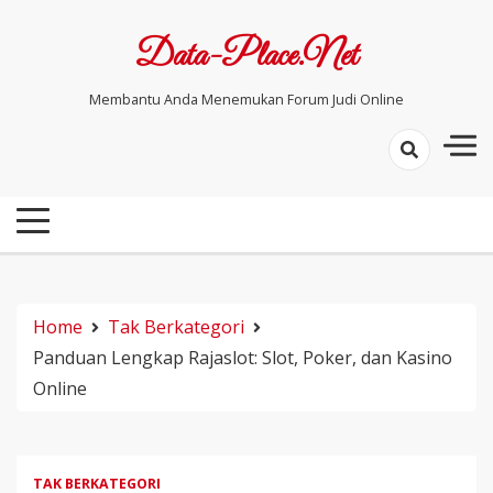
Skip
to
Data-Place.net
content
Membantu Anda Menemukan Forum Judi Online
Home
Tak Berkategori
Panduan Lengkap Rajaslot: Slot, Poker, dan Kasino
Online
TAK BERKATEGORI