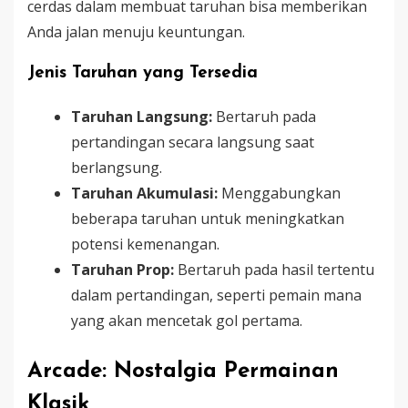
cerdas dalam membuat taruhan bisa memberikan
Anda jalan menuju keuntungan.
Jenis Taruhan yang Tersedia
Taruhan Langsung:
Bertaruh pada
pertandingan secara langsung saat
berlangsung.
Taruhan Akumulasi:
Menggabungkan
beberapa taruhan untuk meningkatkan
potensi kemenangan.
Taruhan Prop:
Bertaruh pada hasil tertentu
dalam pertandingan, seperti pemain mana
yang akan mencetak gol pertama.
Arcade: Nostalgia Permainan
Klasik