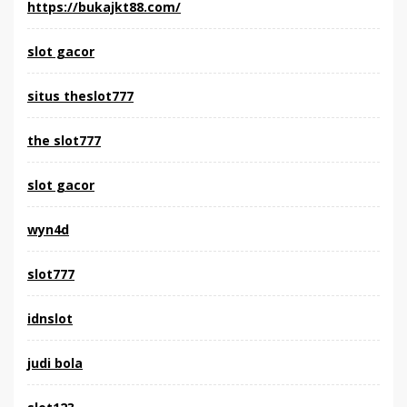
https://bukajkt88.com/
slot gacor
situs theslot777
the slot777
slot gacor
wyn4d
slot777
idnslot
judi bola