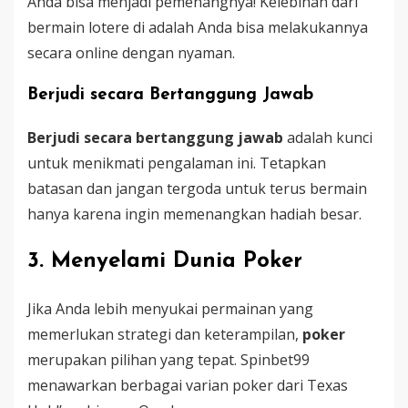
Anda bisa menjadi pemenangnya! Kelebihan dari
bermain lotere di
adalah Anda bisa melakukannya
secara online dengan nyaman.
Berjudi secara Bertanggung Jawab
Berjudi secara bertanggung jawab
adalah kunci
untuk menikmati pengalaman ini. Tetapkan
batasan dan jangan tergoda untuk terus bermain
hanya karena ingin memenangkan hadiah besar.
3. Menyelami Dunia Poker
Jika Anda lebih menyukai permainan yang
memerlukan strategi dan keterampilan,
poker
merupakan pilihan yang tepat. Spinbet99
menawarkan berbagai varian poker dari Texas