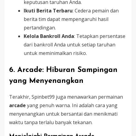
keputusan taruhan Anda.
Ikuti Berita Terbaru
: Cedera pemain dan
berita tim dapat mempengaruhi hasil
pertandingan.
Kelola Bankroll Anda
: Tetapkan persentase
dari bankroll Anda untuk setiap taruhan
untuk meminimalkan risiko.
6. Arcade: Hiburan Sampingan
yang Menyenangkan
Terakhir, Spinbet99 juga menawarkan permainan
arcade
yang penuh warna. Ini adalah cara yang
menyenangkan untuk bersantai dan menikmati
waktu tanpa terlalu banyak tekanan.