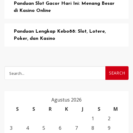
Panduan Slot Gacor Hari Ini: Menang Besar
di Kasino Online
Panduan Lengkap Kebo88: Slot, Lotere,
Poker, dan Kasino
Search
for:
Agustus 2026
S
S
R
K
J
S
M
1
2
3
4
5
6
7
8
9