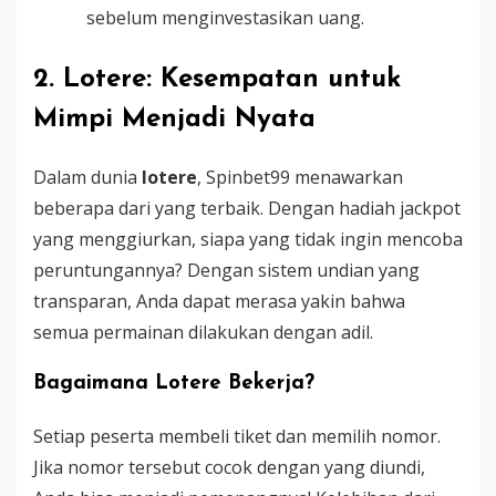
sebelum menginvestasikan uang.
2. Lotere: Kesempatan untuk
Mimpi Menjadi Nyata
Dalam dunia
lotere
, Spinbet99 menawarkan
beberapa dari yang terbaik. Dengan hadiah jackpot
yang menggiurkan, siapa yang tidak ingin mencoba
peruntungannya? Dengan sistem undian yang
transparan, Anda dapat merasa yakin bahwa
semua permainan dilakukan dengan adil.
Bagaimana Lotere Bekerja?
Setiap peserta membeli tiket dan memilih nomor.
Jika nomor tersebut cocok dengan yang diundi,