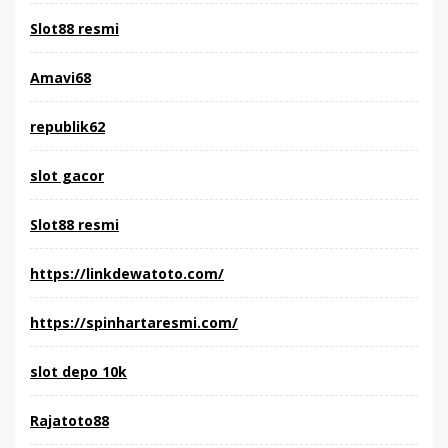
Slot88 resmi
Amavi68
republik62
slot gacor
Slot88 resmi
https://linkdewatoto.com/
https://spinhartaresmi.com/
slot depo 10k
Rajatoto88