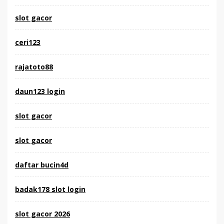
slot gacor
ceri123
rajatoto88
daun123 login
slot gacor
slot gacor
daftar bucin4d
badak178 slot login
slot gacor 2026