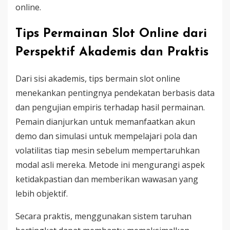
online.
Tips Permainan Slot Online dari
Perspektif Akademis dan Praktis
Dari sisi akademis, tips bermain slot online
menekankan pentingnya pendekatan berbasis data
dan pengujian empiris terhadap hasil permainan.
Pemain dianjurkan untuk memanfaatkan akun
demo dan simulasi untuk mempelajari pola dan
volatilitas tiap mesin sebelum mempertaruhkan
modal asli mereka. Metode ini mengurangi aspek
ketidakpastian dan memberikan wawasan yang
lebih objektif.
Secara praktis, menggunakan sistem taruhan