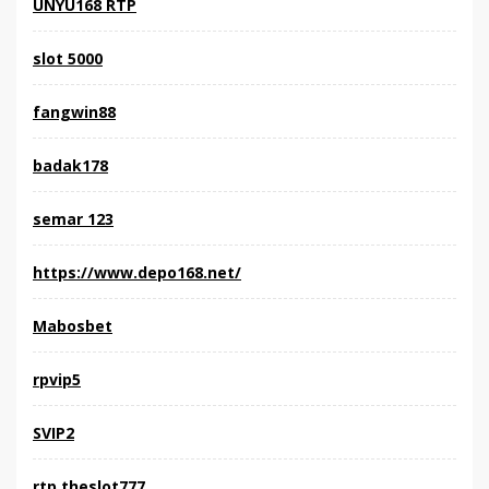
UNYU168 RTP
slot 5000
fangwin88
badak178
semar 123
https://www.depo168.net/
Mabosbet
rpvip5
SVIP2
rtp theslot777