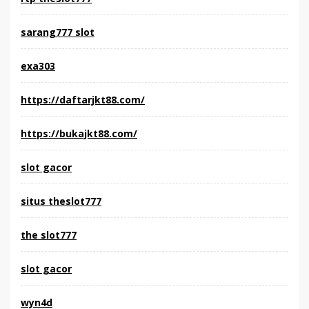
sarang777 slot
exa303
https://daftarjkt88.com/
https://bukajkt88.com/
slot gacor
situs theslot777
the slot777
slot gacor
wyn4d