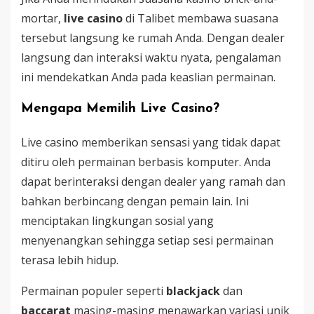
mortar,
live casino
di Talibet membawa suasana
tersebut langsung ke rumah Anda. Dengan dealer
langsung dan interaksi waktu nyata, pengalaman
ini mendekatkan Anda pada keaslian permainan.
Mengapa Memilih Live Casino?
Live casino memberikan sensasi yang tidak dapat
ditiru oleh permainan berbasis komputer. Anda
dapat berinteraksi dengan dealer yang ramah dan
bahkan berbincang dengan pemain lain. Ini
menciptakan lingkungan sosial yang
menyenangkan sehingga setiap sesi permainan
terasa lebih hidup.
Permainan populer seperti
blackjack
dan
baccarat
masing-masing menawarkan variasi unik