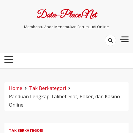
Skip
to
Data-Place.net
content
Membantu Anda Menemukan Forum Judi Online
Home
Tak Berkategori
Panduan Lengkap Talibet: Slot, Poker, dan Kasino
Online
TAK BERKATEGORI