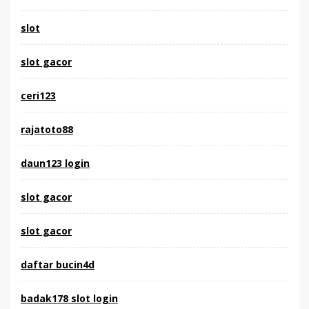
slot
slot gacor
ceri123
rajatoto88
daun123 login
slot gacor
slot gacor
daftar bucin4d
badak178 slot login