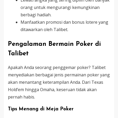
Lewati angka yang sering dipilih oleh banyak
orang untuk mengurangi kemungkinan
berbagi hadiah.
Manfaatkan promosi dan bonus lotere yang
ditawarkan oleh Talibet.
Pengalaman Bermain Poker di
Talibet
Apakah Anda seorang penggemar poker? Talibet
menyediakan berbagai jenis permainan poker yang
akan menantang keterampilan Anda. Dari Texas
Hold’em hingga Omaha, keseruan tidak akan
pernah habis.
Tips Menang di Meja Poker