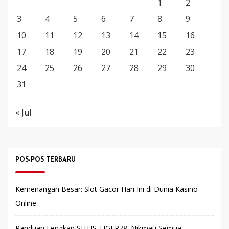
1
2
3
4
5
6
7
8
9
10
11
12
13
14
15
16
17
18
19
20
21
22
23
24
25
26
27
28
29
30
31
« Jul
POS-POS TERBARU
Kemenangan Besar: Slot Gacor Hari Ini di Dunia Kasino
Online
Panduan Lengkap SITUS TIGER78: Nikmati Semua