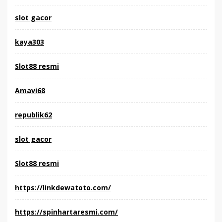
slot gacor
kaya303
Slot88 resmi
Amavi68
republik62
slot gacor
Slot88 resmi
https://linkdewatoto.com/
https://spinhartaresmi.com/