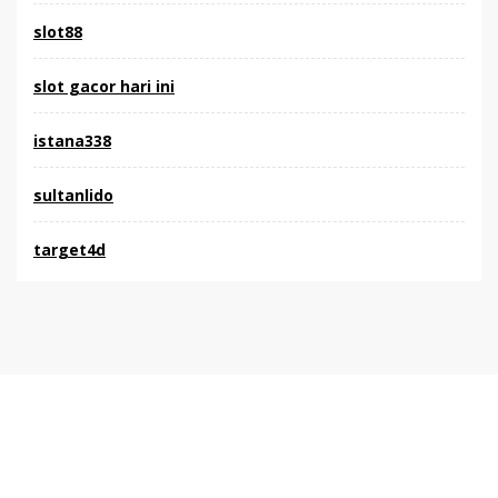
slot88
slot gacor hari ini
istana338
sultanlido
target4d