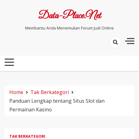
Skip
to
Data-Place.net
content
Membantu Anda Menemukan Forum Judi Online
Home
Tak Berkategori
Panduan Lengkap tentang Situs Slot dan
Permainan Kasino
TAK BERKATEGORI