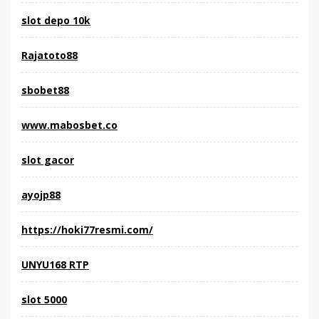
slot depo 10k
Rajatoto88
sbobet88
www.mabosbet.co
slot gacor
ayojp88
https://hoki77resmi.com/
UNYU168 RTP
slot 5000