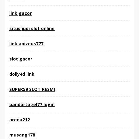
link gacor
situs judi slot online
link apizeus777
slot gacor
dolly4d link
SUPER59 SLOT RESMI
bandartogel77 login
arena212
musang178