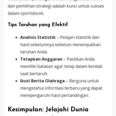
dan pemilihan strategi adalah kunci untuk sukses
dalam sportsbook.
Tips Taruhan yang Efektif
Analisis Statistik
– Pelajari statistik dan
hasil sebelumnya sebelum menempatkan
taruhan Anda.
Tetapkan Anggaran
– Pastikan Anda
memiliki batasan agar tetap dalam kendali
saat bertaruh.
Ikuti Berita Olahraga
– Berguna untuk
mengetahui informasi terbaru yang dapat
mempengaruhi hasil pertandingan.
Kesimpulan: Jelajahi Dunia