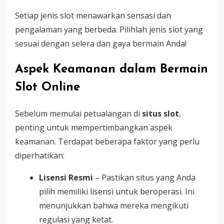
Setiap jenis slot menawarkan sensasi dan
pengalaman yang berbeda. Pilihlah jenis slot yang
sesuai dengan selera dan gaya bermain Anda!
Aspek Keamanan dalam Bermain
Slot Online
Sebelum memulai petualangan di
situs slot
,
penting untuk mempertimbangkan aspek
keamanan. Terdapat beberapa faktor yang perlu
diperhatikan:
Lisensi Resmi
– Pastikan situs yang Anda
pilih memiliki lisensi untuk beroperasi. Ini
menunjukkan bahwa mereka mengikuti
regulasi yang ketat.