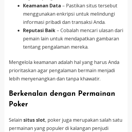
Keamanan Data
– Pastikan situs tersebut
menggunakan enkripsi untuk melindungi
informasi pribadi dan transaksi Anda.
Reputasi Baik
– Cobalah mencari ulasan dari
pemain lain untuk mendapatkan gambaran
tentang pengalaman mereka.
Mengelola keamanan adalah hal yang harus Anda
prioritaskan agar pengalaman bermain menjadi
lebih menyenangkan dan tanpa khawatir.
Berkenalan dengan Permainan
Poker
Selain
situs slot
, poker juga merupakan salah satu
permainan yang populer di kalangan penjudi