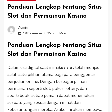
Panduan Lengkap tentang Situs
Slot dan Permainan Kasino
Admin
18 Desember 2025
5 Mins
Panduan Lengkap tentang Situs
Slot dan Permainan Kasino
Dalam era digital saat ini,
situs slot
telah menjadi
salah satu pilihan utama bagi para penggemar
perjudian online. Dengan berbagai pilihan
permainan seperti slot, poker, lottery, dan
sportsbook, setiap pemain dapat menemukan
sesuatu yang sesuai dengan minat dan
keberuntungan mereka. Artikel ini akan membawa