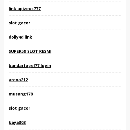
link apizeus777
slot gacor
dolly4d link
SUPER59 SLOT RESMI
bandartogel77 login
arena212
musang178
slot gacor
kaya303