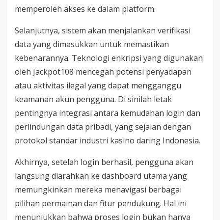
memperoleh akses ke dalam platform.
Selanjutnya, sistem akan menjalankan verifikasi
data yang dimasukkan untuk memastikan
kebenarannya. Teknologi enkripsi yang digunakan
oleh Jackpot108 mencegah potensi penyadapan
atau aktivitas ilegal yang dapat mengganggu
keamanan akun pengguna. Di sinilah letak
pentingnya integrasi antara kemudahan login dan
perlindungan data pribadi, yang sejalan dengan
protokol standar industri kasino daring Indonesia.
Akhirnya, setelah login berhasil, pengguna akan
langsung diarahkan ke dashboard utama yang
memungkinkan mereka menavigasi berbagai
pilihan permainan dan fitur pendukung. Hal ini
menunjukkan bahwa proses login bukan hanya