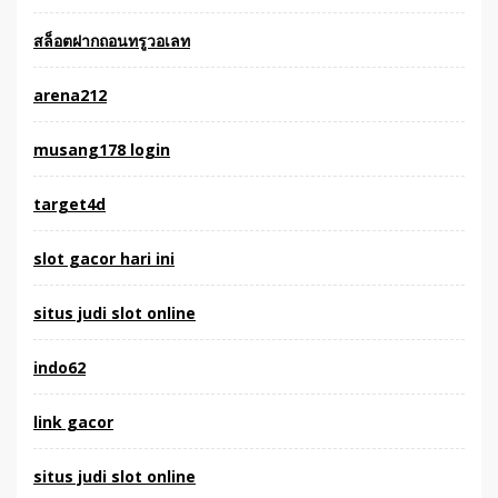
สล็อตฝากถอนทรูวอเลท
arena212
musang178 login
target4d
slot gacor hari ini
situs judi slot online
indo62
link gacor
situs judi slot online