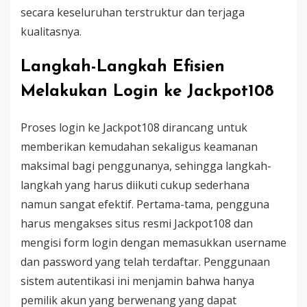
secara keseluruhan terstruktur dan terjaga
kualitasnya.
Langkah-Langkah Efisien
Melakukan Login ke Jackpot108
Proses login ke Jackpot108 dirancang untuk
memberikan kemudahan sekaligus keamanan
maksimal bagi penggunanya, sehingga langkah-
langkah yang harus diikuti cukup sederhana
namun sangat efektif. Pertama-tama, pengguna
harus mengakses situs resmi Jackpot108 dan
mengisi form login dengan memasukkan username
dan password yang telah terdaftar. Penggunaan
sistem autentikasi ini menjamin bahwa hanya
pemilik akun yang berwenang yang dapat