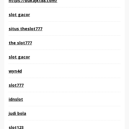
https://bukajkt88.com/
slot gacor
situs theslot777
the slot777
slot gacor
wyn4d
slot777
idnslot
judi bola
slot123