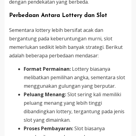
dengan pendekatan yang berbeda.
Perbedaan Antara Lottery dan Slot
Sementara lottery lebih bersifat acak dan
bergantung pada keberuntungan murni, slot
memerlukan sedikit lebih banyak strategi. Berikut
adalah beberapa perbedaan mendasar:
Format Permainan:
Lottery biasanya
melibatkan pemilihan angka, sementara slot
menggunakan gulungan yang berputar.
Peluang Menang:
Slot sering kali memiliki
peluang menang yang lebih tinggi
dibandingkan lottery, tergantung pada jenis
slot yang dimainkan.
Proses Pembayaran:
Slot biasanya