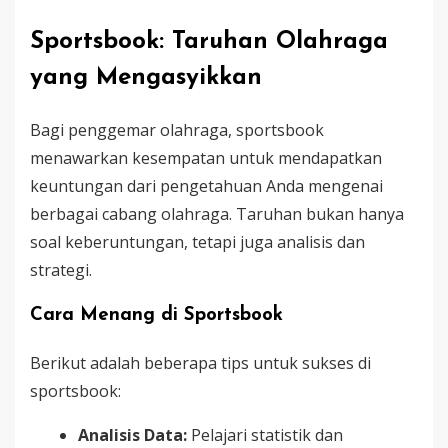
Sportsbook: Taruhan Olahraga
yang Mengasyikkan
Bagi penggemar olahraga, sportsbook
menawarkan kesempatan untuk mendapatkan
keuntungan dari pengetahuan Anda mengenai
berbagai cabang olahraga. Taruhan bukan hanya
soal keberuntungan, tetapi juga analisis dan
strategi.
Cara Menang di Sportsbook
Berikut adalah beberapa tips untuk sukses di
sportsbook:
Analisis Data:
Pelajari statistik dan