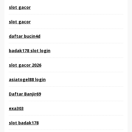
slot gacor
slot gacor
daftar bucin4d
badak178 slot login
slot gacor 2026
asiatogel88 login
Daftar Banjir69
exa303
slot badak178