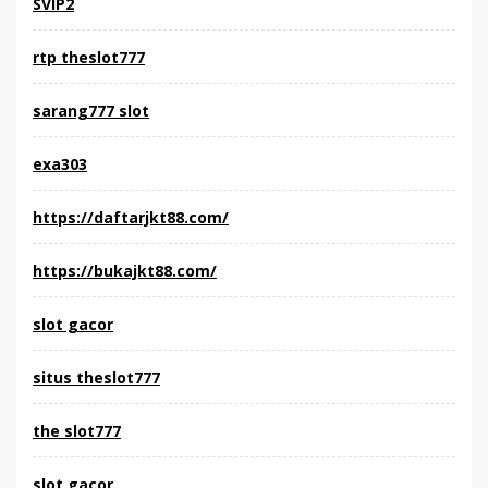
SVIP2
rtp theslot777
sarang777 slot
exa303
https://daftarjkt88.com/
https://bukajkt88.com/
slot gacor
situs theslot777
the slot777
slot gacor