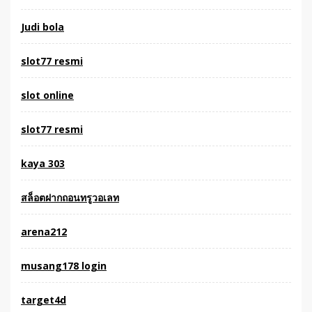
Judi bola
slot77 resmi
slot online
slot77 resmi
kaya 303
สล็อตฝากถอนทรูวอเลท
arena212
musang178 login
target4d