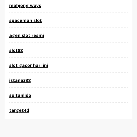
mahjong ways
spaceman slot
agen slot resmi
slot88
slot gacor hari ini
istana338
sultanlido
target4d