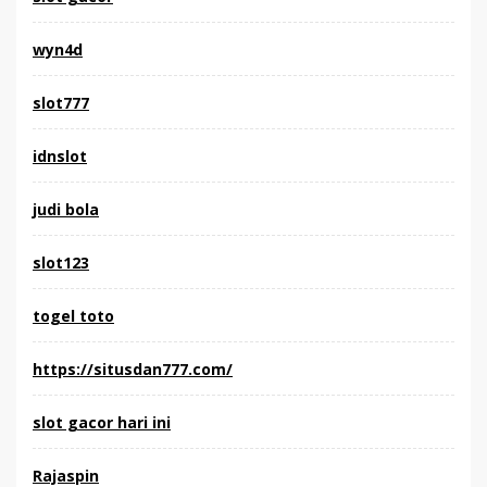
wyn4d
slot777
idnslot
judi bola
slot123
togel toto
https://situsdan777.com/
slot gacor hari ini
Rajaspin