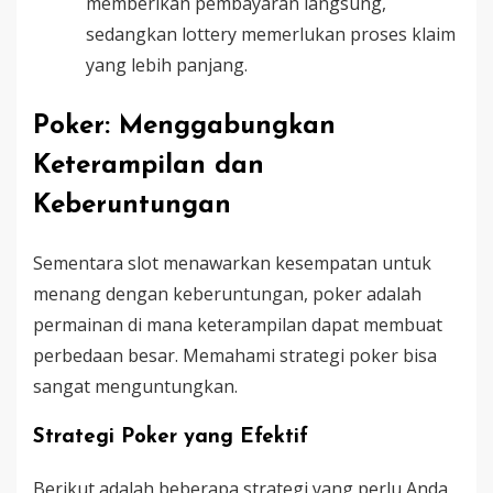
memberikan pembayaran langsung,
sedangkan lottery memerlukan proses klaim
yang lebih panjang.
Poker: Menggabungkan
Keterampilan dan
Keberuntungan
Sementara slot menawarkan kesempatan untuk
menang dengan keberuntungan, poker adalah
permainan di mana keterampilan dapat membuat
perbedaan besar. Memahami strategi poker bisa
sangat menguntungkan.
Strategi Poker yang Efektif
Berikut adalah beberapa strategi yang perlu Anda