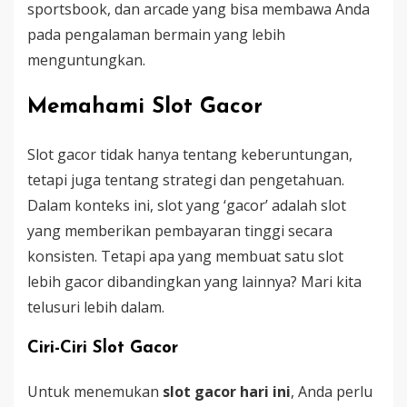
sportsbook, dan arcade yang bisa membawa Anda
pada pengalaman bermain yang lebih
menguntungkan.
Memahami Slot Gacor
Slot gacor tidak hanya tentang keberuntungan,
tetapi juga tentang strategi dan pengetahuan.
Dalam konteks ini, slot yang ‘gacor’ adalah slot
yang memberikan pembayaran tinggi secara
konsisten. Tetapi apa yang membuat satu slot
lebih gacor dibandingkan yang lainnya? Mari kita
telusuri lebih dalam.
Ciri-Ciri Slot Gacor
Untuk menemukan
slot gacor hari ini
, Anda perlu