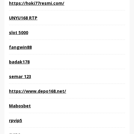
https://hoki77resmi.com/
UNYU168 RTP
slot 5000
fangwin88
badak178
semar 123
https://www.depo168.net/
Mabosbet
rpvip5