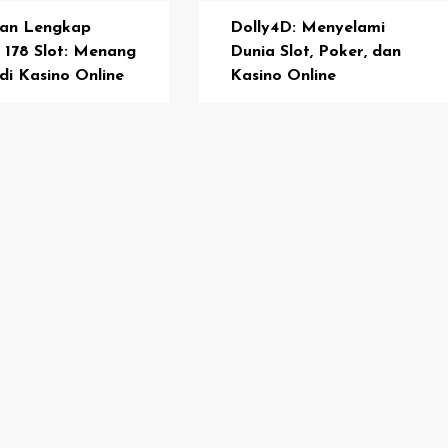
an Lengkap
Dolly4D: Menyelami
 178 Slot: Menang
Dunia Slot, Poker, dan
di Kasino Online
Kasino Online