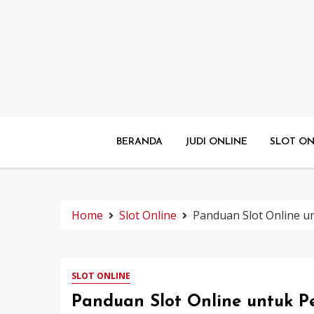
Skip
to
content
BERANDA
JUDI ONLINE
SLOT ON
Home
Slot Online
Panduan Slot Online u
SLOT ONLINE
Panduan Slot Online untuk P