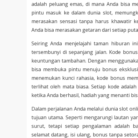
adalah peluang emas, di mana Anda bisa me
pintu masuk ke dalam dunia slot, memungk
merasakan sensasi tanpa harus khawatir ke
Anda bisa merasakan getaran dari setiap put
Seiring Anda menjelajahi taman hiburan i
tersembunyi di sepanjang jalan. Kode bon
keuntungan tambahan. Dengan menggunakan 
bisa membuka pintu menuju bonus eksklusif
menemukan kunci rahasia, kode bonus memb
terlihat oleh mata biasa. Setiap kode adal
ketika Anda berhasil, hadiah yang menanti b
Dalam perjalanan Anda melalui dunia slot on
tujuan utama. Seperti mengarungi lautan y
surut, tetapi setiap pengalaman adalah 
selamat datang, isi ulang, bonus tanpa seto