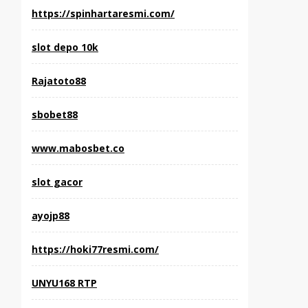
https://spinhartaresmi.com/
slot depo 10k
Rajatoto88
sbobet88
www.mabosbet.co
slot gacor
ayojp88
https://hoki77resmi.com/
UNYU168 RTP