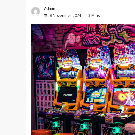
Admin
8 November 2024
3 Mins