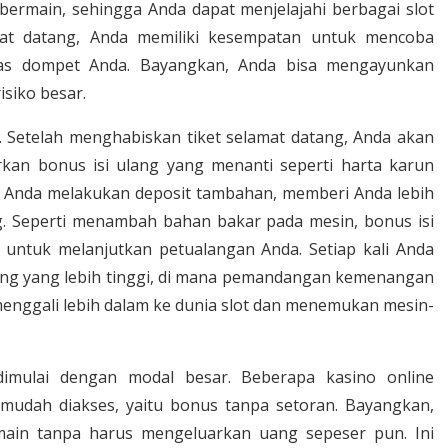
rmain, sehingga Anda dapat menjelajahi berbagai slot
at datang, Anda memiliki kesempatan untuk mencoba
as dompet Anda. Bayangkan, Anda bisa mengayunkan
siko besar.
tu. Setelah menghabiskan tiket selamat datang, Anda akan
n bonus isi ulang yang menanti seperti harta karun
ka Anda melakukan deposit tambahan, memberi Anda lebih
. Seperti menambah bahan bakar pada mesin, bonus isi
 untuk melanjutkan petualangan Anda. Setiap kali Anda
ung yang lebih tinggi, di mana pemandangan kemenangan
menggali lebih dalam ke dunia slot dan menemukan mesin-
imulai dengan modal besar. Beberapa kasino online
udah diakses, yaitu bonus tanpa setoran. Bayangkan,
in tanpa harus mengeluarkan uang sepeser pun. Ini