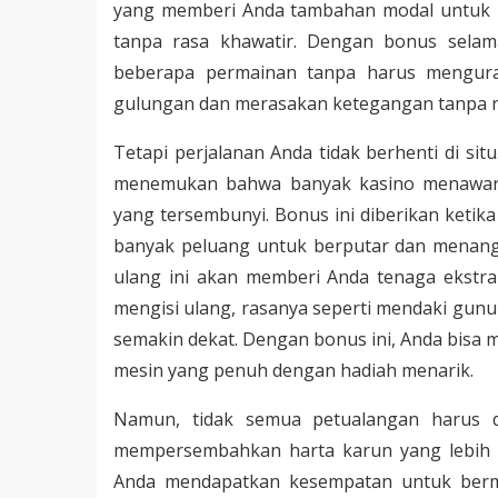
yang memberi Anda tambahan modal untuk be
tanpa rasa khawatir. Dengan bonus selam
beberapa permainan tanpa harus mengur
gulungan dan merasakan ketegangan tanpa ri
Tetapi perjalanan Anda tidak berhenti di si
menemukan bahwa banyak kasino menawarka
yang tersembunyi. Bonus ini diberikan keti
banyak peluang untuk berputar dan menang
ulang ini akan memberi Anda tenaga ekstra
mengisi ulang, rasanya seperti mendaki gun
semakin dekat. Dengan bonus ini, Anda bisa 
mesin yang penuh dengan hadiah menarik.
Namun, tidak semua petualangan harus d
mempersembahkan harta karun yang lebih m
Anda mendapatkan kesempatan untuk berma