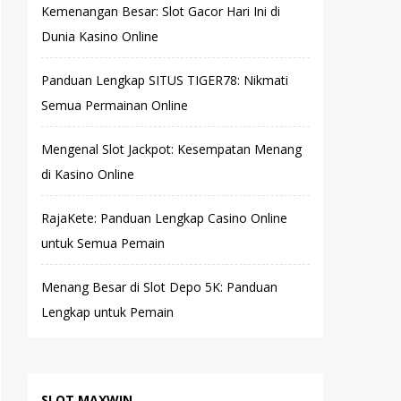
Kemenangan Besar: Slot Gacor Hari Ini di
Dunia Kasino Online
Panduan Lengkap SITUS TIGER78: Nikmati
Semua Permainan Online
Mengenal Slot Jackpot: Kesempatan Menang
di Kasino Online
RajaKete: Panduan Lengkap Casino Online
untuk Semua Pemain
Menang Besar di Slot Depo 5K: Panduan
Lengkap untuk Pemain
SLOT MAXWIN