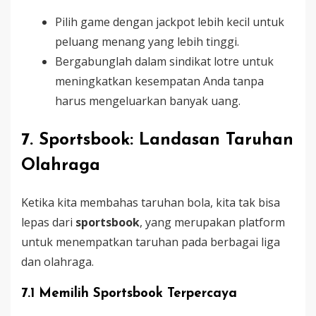
Pilih game dengan jackpot lebih kecil untuk
peluang menang yang lebih tinggi.
Bergabunglah dalam sindikat lotre untuk
meningkatkan kesempatan Anda tanpa
harus mengeluarkan banyak uang.
7. Sportsbook: Landasan Taruhan
Olahraga
Ketika kita membahas taruhan bola, kita tak bisa
lepas dari
sportsbook
, yang merupakan platform
untuk menempatkan taruhan pada berbagai liga
dan olahraga.
7.1 Memilih Sportsbook Terpercaya