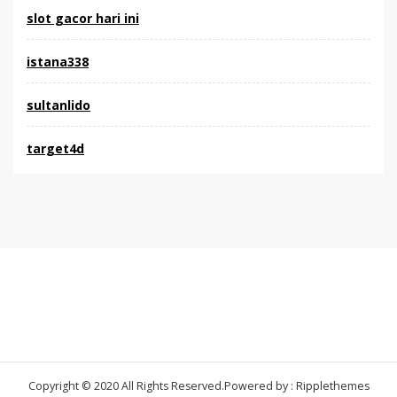
slot gacor hari ini
istana338
sultanlido
target4d
Copyright © 2020 All Rights Reserved.
Powered by : Ripplethemes