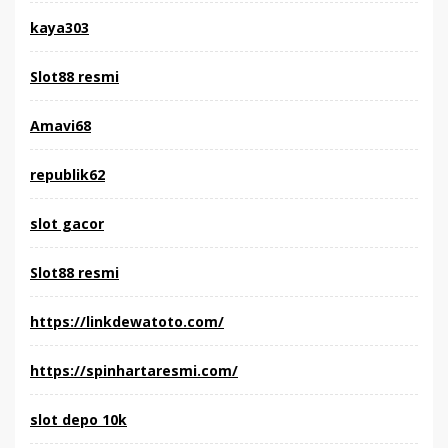
kaya303
Slot88 resmi
Amavi68
republik62
slot gacor
Slot88 resmi
https://linkdewatoto.com/
https://spinhartaresmi.com/
slot depo 10k