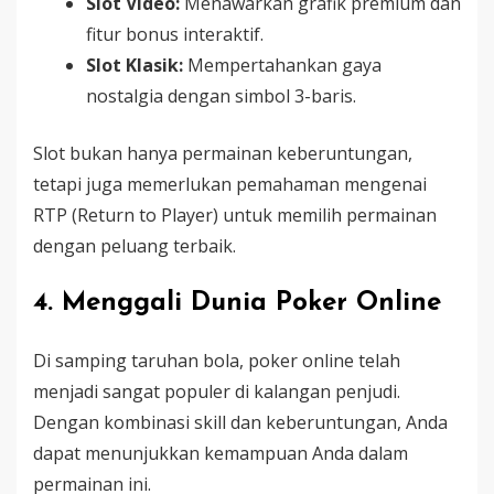
Slot Video:
Menawarkan grafik premium dan
fitur bonus interaktif.
Slot Klasik:
Mempertahankan gaya
nostalgia dengan simbol 3-baris.
Slot bukan hanya permainan keberuntungan,
tetapi juga memerlukan pemahaman mengenai
RTP (Return to Player) untuk memilih permainan
dengan peluang terbaik.
4. Menggali Dunia Poker Online
Di samping taruhan bola, poker online telah
menjadi sangat populer di kalangan penjudi.
Dengan kombinasi skill dan keberuntungan, Anda
dapat menunjukkan kemampuan Anda dalam
permainan ini.