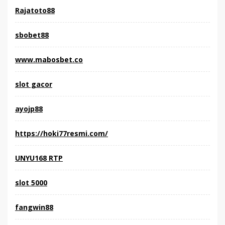
Rajatoto88
sbobet88
www.mabosbet.co
slot gacor
ayojp88
https://hoki77resmi.com/
UNYU168 RTP
slot 5000
fangwin88