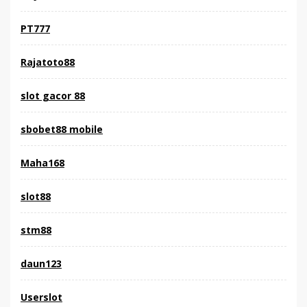
PT777
Rajatoto88
slot gacor 88
sbobet88 mobile
Maha168
slot88
stm88
daun123
Userslot