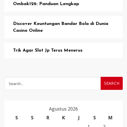
Ombak126: Panduan Lengkap
Discover Keuntungan Bandar Bola di Dunia
Casino Online
Trik Agar Slot Jp Terus Menerus
Search
for:
Agustus 2026
S
S
R
K
J
S
M
1
2