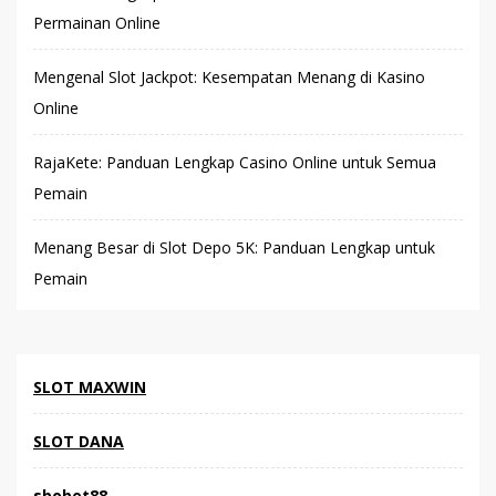
Permainan Online
Mengenal Slot Jackpot: Kesempatan Menang di Kasino
Online
RajaKete: Panduan Lengkap Casino Online untuk Semua
Pemain
Menang Besar di Slot Depo 5K: Panduan Lengkap untuk
Pemain
SLOT MAXWIN
SLOT DANA
sbobet88