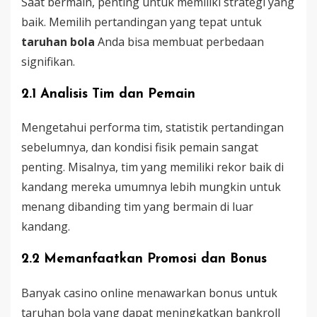
Saat bermain, penting untuk memiliki strategi yang
baik. Memilih pertandingan yang tepat untuk
taruhan bola
Anda bisa membuat perbedaan
signifikan.
2.1 Analisis Tim dan Pemain
Mengetahui performa tim, statistik pertandingan
sebelumnya, dan kondisi fisik pemain sangat
penting. Misalnya, tim yang memiliki rekor baik di
kandang mereka umumnya lebih mungkin untuk
menang dibanding tim yang bermain di luar
kandang.
2.2 Memanfaatkan Promosi dan Bonus
Banyak casino online menawarkan bonus untuk
taruhan bola yang dapat meningkatkan bankroll