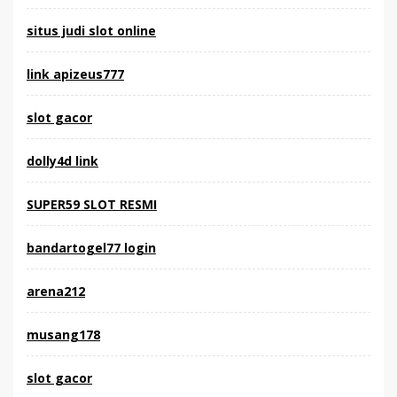
situs judi slot online
link apizeus777
slot gacor
dolly4d link
SUPER59 SLOT RESMI
bandartogel77 login
arena212
musang178
slot gacor