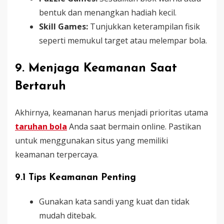
bentuk dan menangkan hadiah kecil.
Skill Games:
Tunjukkan keterampilan fisik
seperti memukul target atau melempar bola.
9. Menjaga Keamanan Saat
Bertaruh
Akhirnya, keamanan harus menjadi prioritas utama
taruhan bola
Anda saat bermain online. Pastikan
untuk menggunakan situs yang memiliki
keamanan terpercaya.
9.1 Tips Keamanan Penting
Gunakan kata sandi yang kuat dan tidak
mudah ditebak.