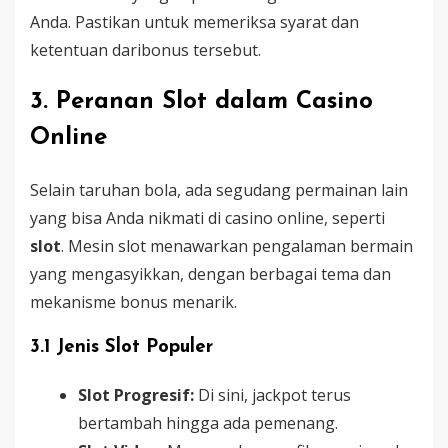
Anda. Pastikan untuk memeriksa syarat dan
ketentuan daribonus tersebut.
3. Peranan Slot dalam Casino
Online
Selain taruhan bola, ada segudang permainan lain
yang bisa Anda nikmati di casino online, seperti
slot
. Mesin slot menawarkan pengalaman bermain
yang mengasyikkan, dengan berbagai tema dan
mekanisme bonus menarik.
3.1 Jenis Slot Populer
Slot Progresif:
Di sini, jackpot terus
bertambah hingga ada pemenang.