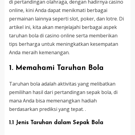
di pertandingan olahraga, dengan hadirnya casino
online, kini Anda dapat menikmati berbagai
permainan lainnya seperti slot, poker, dan lotre. Di
artikel ini, kita akan menjelajahi berbagai aspek
taruhan bola di casino online serta memberikan
tips berharga untuk meningkatkan kesempatan
Anda meraih kemenangan.
1. Memahami Taruhan Bola
Taruhan bola adalah aktivitas yang melibatkan
pemilihan hasil dari pertandingan sepak bola, di
mana Anda bisa memenangkan hadiah
berdasarkan prediksi yang tepat. .
1.1 Jenis Taruhan dalam Sepak Bola