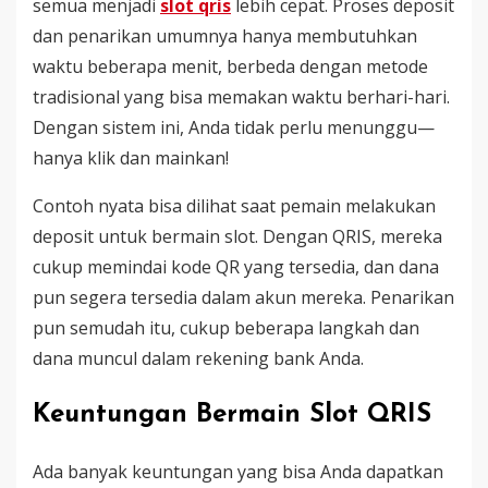
semua menjadi
slot qris
lebih cepat. Proses deposit
dan penarikan umumnya hanya membutuhkan
waktu beberapa menit, berbeda dengan metode
tradisional yang bisa memakan waktu berhari-hari.
Dengan sistem ini, Anda tidak perlu menunggu—
hanya klik dan mainkan!
Contoh nyata bisa dilihat saat pemain melakukan
deposit untuk bermain slot. Dengan QRIS, mereka
cukup memindai kode QR yang tersedia, dan dana
pun segera tersedia dalam akun mereka. Penarikan
pun semudah itu, cukup beberapa langkah dan
dana muncul dalam rekening bank Anda.
Keuntungan Bermain Slot QRIS
Ada banyak keuntungan yang bisa Anda dapatkan