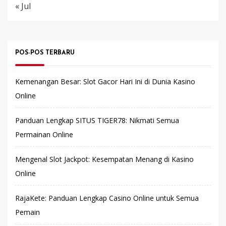
« Jul
POS-POS TERBARU
Kemenangan Besar: Slot Gacor Hari Ini di Dunia Kasino
Online
Panduan Lengkap SITUS TIGER78: Nikmati Semua
Permainan Online
Mengenal Slot Jackpot: Kesempatan Menang di Kasino
Online
RajaKete: Panduan Lengkap Casino Online untuk Semua
Pemain