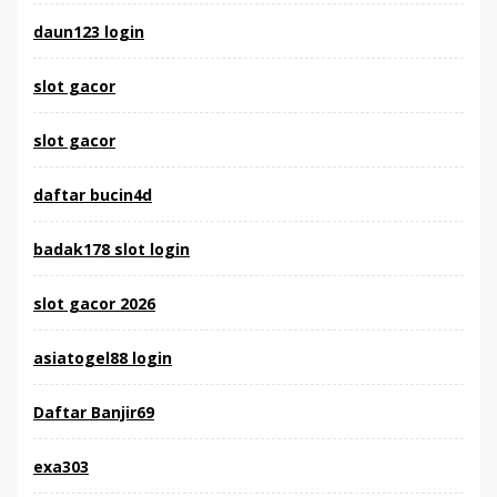
daun123 login
slot gacor
slot gacor
daftar bucin4d
badak178 slot login
slot gacor 2026
asiatogel88 login
Daftar Banjir69
exa303