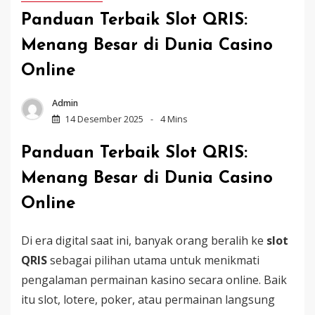
Panduan Terbaik Slot QRIS:
Menang Besar di Dunia Casino
Online
Admin
14 Desember 2025
4 Mins
Panduan Terbaik Slot QRIS:
Menang Besar di Dunia Casino
Online
Di era digital saat ini, banyak orang beralih ke
slot
QRIS
sebagai pilihan utama untuk menikmati
pengalaman permainan kasino secara online. Baik
itu slot, lotere, poker, atau permainan langsung