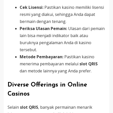
Cek Lisensi:
Pastikan kasino memiliki lisensi
resmi yang diakui, sehingga Anda dapat
bermain dengan tenang.
Periksa Ulasan Pemain:
Ulasan dari pemain
lain bisa menjadi indikator baik atau
buruknya pengalaman Anda di kasino
tersebut.
Metode Pembayaran:
Pastikan kasino
menerima pembayaran melalui
slot QRIS
dan metode lainnya yang Anda prefer.
Diverse Offerings in Online
Casinos
Selain
slot QRIS
, banyak permainan menarik