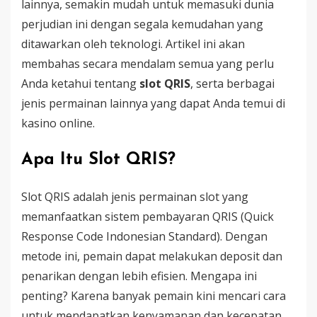
lainnya, semakin mudah untuk memasuki dunia
perjudian ini dengan segala kemudahan yang
ditawarkan oleh teknologi. Artikel ini akan
membahas secara mendalam semua yang perlu
Anda ketahui tentang
slot QRIS
, serta berbagai
jenis permainan lainnya yang dapat Anda temui di
kasino online.
Apa Itu Slot QRIS?
Slot QRIS adalah jenis permainan slot yang
memanfaatkan sistem pembayaran QRIS (Quick
Response Code Indonesian Standard). Dengan
metode ini, pemain dapat melakukan deposit dan
penarikan dengan lebih efisien. Mengapa ini
penting? Karena banyak pemain kini mencari cara
untuk mendapatkan kenyamanan dan kecepatan