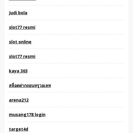
Judi bola
slot77 resmi
slot online
slot77 resmi
kaya 303
สล็อตฝากถอนทรูวอเลท
arena212
musang178 login
target4d