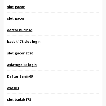
slot gacor
slot gacor
daftar bucin4d
badak178 slot login
slot gacor 2026
asiatogel88 login
Daftar Banjir69
exa303
slot badak178