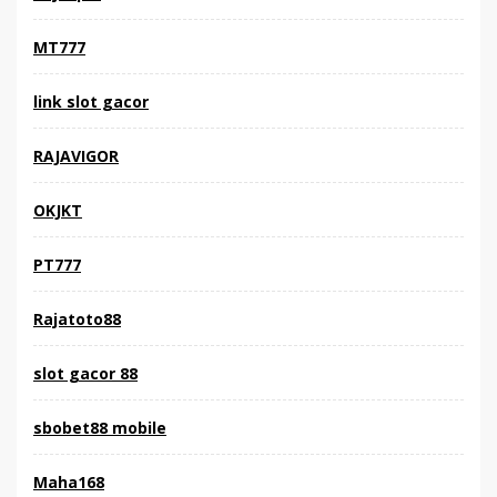
MT777
link slot gacor
RAJAVIGOR
OKJKT
PT777
Rajatoto88
slot gacor 88
sbobet88 mobile
Maha168