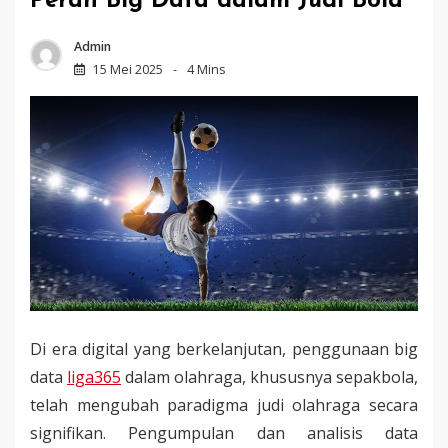
Peran Big Data dalam Judi Bola
Admin
15 Mei 2025
4 Mins
Di era digital yang berkelanjutan, penggunaan big
data
liga365
dalam olahraga, khususnya sepakbola,
telah mengubah paradigma judi olahraga secara
signifikan. Pengumpulan dan analisis data