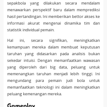
sepakbola yang dilakukan secara mendalam
menawarkan perspektif baru dalam memprediksi
hasil pertandingan. Ini memberikan bettor akses ke
informasi akurat mengenai dinamika tim dan
statistik individual pemain.
Hal ini, secara signifikan, meningkatkan
kemampuan mereka dalam membuat keputusan
taruhan yang didasarkan pada analisis bukan
sekedar intuisi. Dengan memanfaatkan wawasan
yang diperoleh dari big data, peluang untuk
memenangkan taruhan menjadi lebih tinggi. Ini
mengundang para pemain judi bola untuk
memanfaatkan teknologi ini dalam meningkatkan
peluang kemenangan mereka.
Gameplay