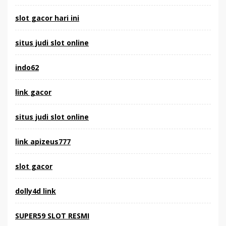
slot gacor hari ini
situs judi slot online
indo62
link gacor
situs judi slot online
link apizeus777
slot gacor
dolly4d link
SUPER59 SLOT RESMI