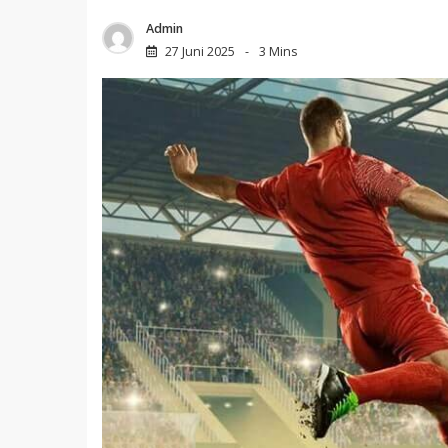
Admin
27 Juni 2025
3 Mins