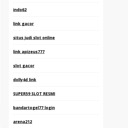
indo62
link gacor
situs judi slot online
link apizeus777
slot gacor
dolly4d link
SUPER59 SLOT RESMI
bandartogel77 login
arena212