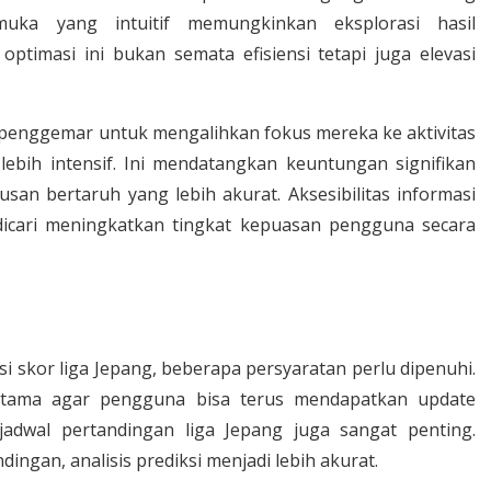
rmuka yang intuitif memungkinkan eksplorasi hasil
timasi ini bukan semata efisiensi tetapi juga elevasi
enggemar untuk mengalihkan fokus mereka ke aktivitas
g lebih intensif. Ini mendatangkan keuntungan signifikan
an bertaruh yang lebih akurat. Aksesibilitas informasi
dicari meningkatkan tingkat kepuasan pengguna secara
 skor liga Jepang, beberapa persyaratan perlu dipenuhi.
l utama agar pengguna bisa terus mendapatkan update
jadwal pertandingan liga Jepang juga sangat penting.
gan, analisis prediksi menjadi lebih akurat.