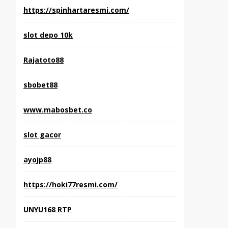
https://spinhartaresmi.com/
slot depo 10k
Rajatoto88
sbobet88
www.mabosbet.co
slot gacor
ayojp88
https://hoki77resmi.com/
UNYU168 RTP