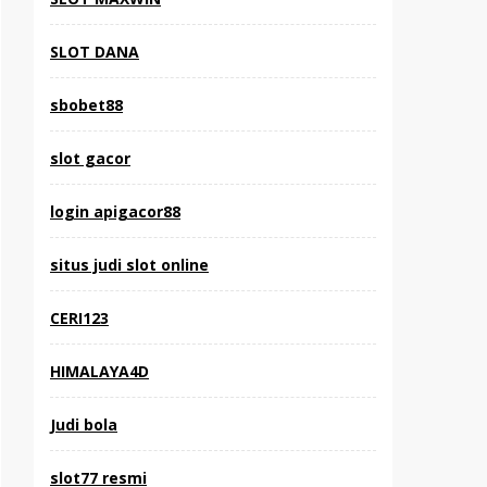
SLOT DANA
sbobet88
slot gacor
login apigacor88
situs judi slot online
CERI123
HIMALAYA4D
Judi bola
slot77 resmi