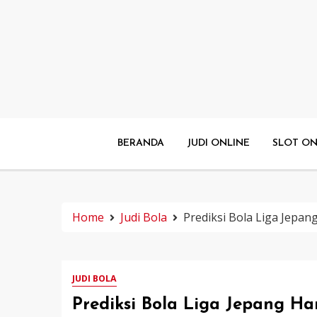
Skip
to
content
BERANDA
JUDI ONLINE
SLOT ON
Home
Judi Bola
Prediksi Bola Liga Jepang
JUDI BOLA
Prediksi Bola Liga Jepang Har