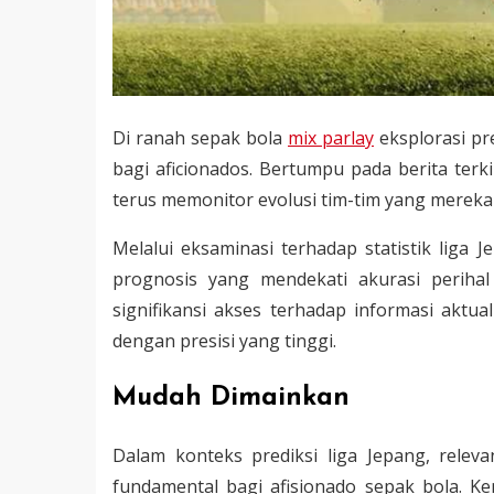
Di ranah sepak bola
mix parlay
eksplorasi pr
bagi aficionados. Bertumpu pada berita ter
terus memonitor evolusi tim-tim yang mereka 
Melalui eksaminasi terhadap statistik li
prognosis yang mendekati akurasi perihal 
signifikansi akses terhadap informasi aktu
dengan presisi yang tinggi.
Mudah Dimainkan
Dalam konteks prediksi liga Jepang, relev
fundamental bagi afisionado sepak bola. 