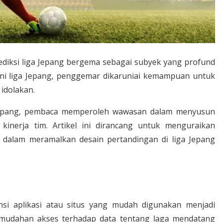
ediksi liga Jepang bergema sebagai subyek yang profund
kini liga Jepang, penggemar dikaruniai kemampuan untuk
idolakan.
ga Jepang, pembaca memperoleh wawasan dalam menyusun
kinerja tim. Artikel ini dirancang untuk menguraikan
al dalam meramalkan desain pertandingan di liga Jepang
ansi aplikasi atau situs yang mudah digunakan menjadi
Kemudahan akses terhadap data tentang laga mendatang