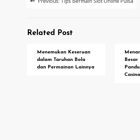
Previous:
Tips Bermain Slot Online Pulsa
pos
Related Post
Menemukan Keseruan
Menan
dalam Taruhan Bola
Besar 
dan Permainan Lainnya
Pandu
Casino