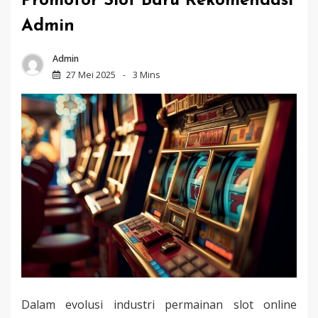
Promotor Slot Baru Rekomendasi
Admin
Admin
27 Mei 2025
3 Mins
Dalam evolusi industri permainan slot online