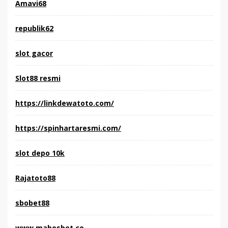
Amavi68
republik62
slot gacor
Slot88 resmi
https://linkdewatoto.com/
https://spinhartaresmi.com/
slot depo 10k
Rajatoto88
sbobet88
www.mabosbet.co