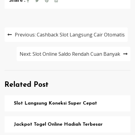
Share :
Navigasi
Previous:
Cashback Slot Langsung Cair Otomatis
pos
Next:
Slot Online Saldo Rendah Cuan Banyak
Related Post
Slot Langsung Koneksi Super Cepat
Jackpot Togel Online Hadiah Terbesar