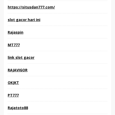
https://situsdan777.com/
slot gacor hari ini
Rajaspin
MT777
link slot gacor
RAJAVIGOR
OKJKT
PT777
Rajatoto88