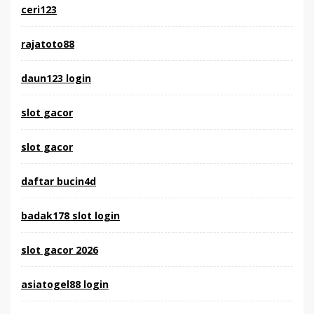
ceri123
rajatoto88
daun123 login
slot gacor
slot gacor
daftar bucin4d
badak178 slot login
slot gacor 2026
asiatogel88 login