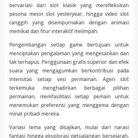
bervariasi dari slot klasik yang merefleksikan
pesona mesin slot yesteryear, hingga video slot
canggih yang disempurnakan dengan animasi
memikat dan fitur interaktif melimpah.
Pengembangan setiap game bertujuan untuk
menciptakan pengalaman yang mengesankan dan
tak terhapus. Penggunaan grafis superior dan efek
suara yang mengagumkan berkontribusi pada
intensitas setiap sesi permainan. Agen slot
terkemuka menghadirkan berbagai pilihan
permainan, memfasilitasi setiap pemain untuk
menemukan preferensi yang menggema dengan
minat pribadi mereka.
Variasi tema yang disajikan, mulai dari narasi
fantasi hingga eksplorasi petualangan bersejarah,