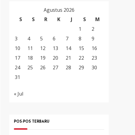
Agustus 2026
S
S
R
K
J
S
M
1
2
3
4
5
6
7
8
9
10
11
12
13
14
15
16
17
18
19
20
21
22
23
24
25
26
27
28
29
30
31
« Jul
POS-POS TERBARU