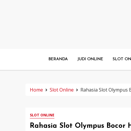
Skip
to
content
BERANDA
JUDI ONLINE
SLOT ON
Home
Slot Online
Rahasia Slot Olympus B
SLOT ONLINE
Rahasia Slot Olympus Bocor H