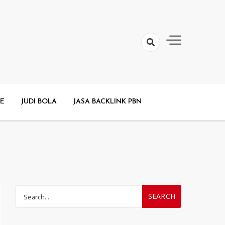
E
JUDI BOLA
JASA BACKLINK PBN
Search
for: