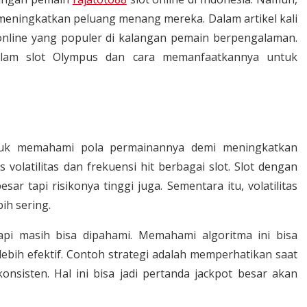
meningkatkan peluang menang mereka. Dalam artikel kali
 online yang populer di kalangan pemain berpengalaman.
dalam slot Olympus dan cara memanfaatkannya untuk
ntuk memahami pola permainannya demi meningkatkan
volatilitas dan frekuensi hit berbagai slot. Slot dengan
ar tapi risikonya tinggi juga. Sementara itu, volatilitas
ih sering.
api masih bisa dipahami. Memahami algoritma ini bisa
bih efektif. Contoh strategi adalah memperhatikan saat
nsisten. Hal ini bisa jadi pertanda jackpot besar akan