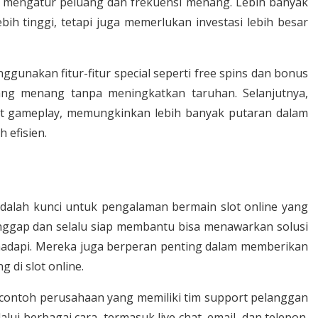
 mengatur peluang dan frekuensi menang. Lebih banyak
ih tinggi, tetapi juga memerlukan investasi lebih besar
ggunakan fitur-fitur special seperti free spins dan bonus
uang menang tanpa meningkatkan taruhan. Selanjutnya,
t gameplay, memungkinkan lebih banyak putaran dalam
 efisien.
dalah kunci untuk pengalaman bermain slot online yang
nggap dan selalu siap membantu bisa menawarkan solusi
hadapi. Mereka juga berperan penting dalam memberikan
 di slot online.
contoh perusahaan yang memiliki tim support pelanggan
lui berbagai cara, termasuk live chat, email, dan telepon.