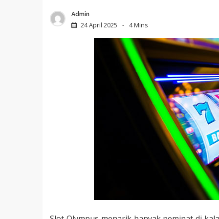
Admin
24 April 2025
4 Mins
Slot Olympus menarik banyak peminat di ka