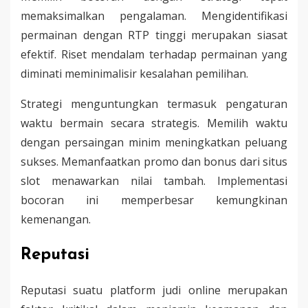
memaksimalkan pengalaman. Mengidentifikasi
permainan dengan RTP tinggi merupakan siasat
efektif. Riset mendalam terhadap permainan yang
diminati meminimalisir kesalahan pemilihan.
Strategi menguntungkan termasuk pengaturan
waktu bermain secara strategis. Memilih waktu
dengan persaingan minim meningkatkan peluang
sukses. Memanfaatkan promo dan bonus dari situs
slot menawarkan nilai tambah. Implementasi
bocoran ini memperbesar kemungkinan
kemenangan.
Reputasi
Reputasi suatu platform judi online merupakan