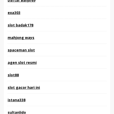
Daftar Banjir69
exa303
slot badak178
mahjong ways
spaceman slot
agen slot resmi
slot88
slot gacor hari ini
istana338
sultanlido