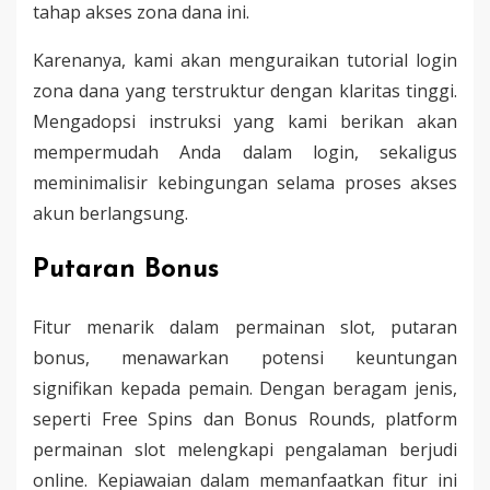
tahap akses zona dana ini.
Karenanya, kami akan menguraikan tutorial login
zona dana yang terstruktur dengan klaritas tinggi.
Mengadopsi instruksi yang kami berikan akan
mempermudah Anda dalam login, sekaligus
meminimalisir kebingungan selama proses akses
akun berlangsung.
Putaran Bonus
Fitur menarik dalam permainan slot, putaran
bonus, menawarkan potensi keuntungan
signifikan kepada pemain. Dengan beragam jenis,
seperti Free Spins dan Bonus Rounds, platform
permainan slot melengkapi pengalaman berjudi
online. Kepiawaian dalam memanfaatkan fitur ini