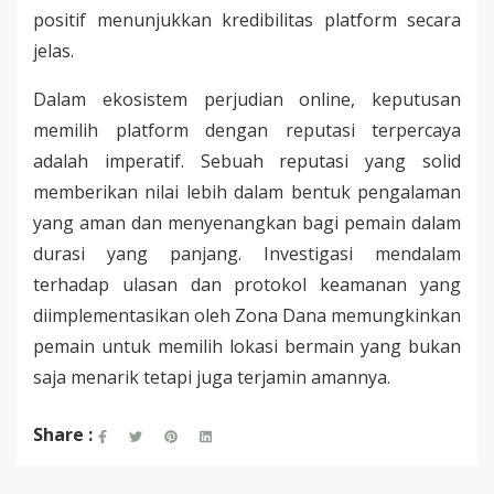
positif menunjukkan kredibilitas platform secara
jelas.
Dalam ekosistem perjudian online, keputusan
memilih platform dengan reputasi terpercaya
adalah imperatif. Sebuah reputasi yang solid
memberikan nilai lebih dalam bentuk pengalaman
yang aman dan menyenangkan bagi pemain dalam
durasi yang panjang. Investigasi mendalam
terhadap ulasan dan protokol keamanan yang
diimplementasikan oleh Zona Dana memungkinkan
pemain untuk memilih lokasi bermain yang bukan
saja menarik tetapi juga terjamin amannya.
Share :