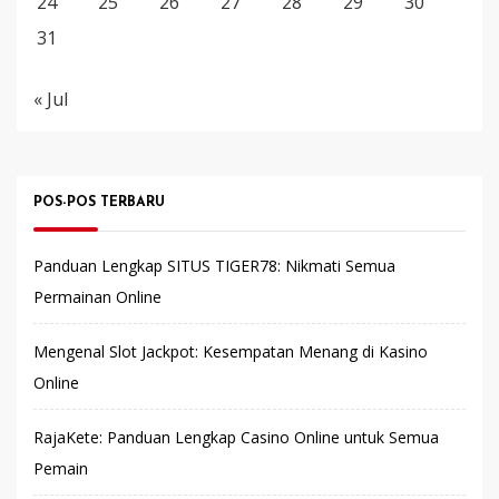
24
25
26
27
28
29
30
31
« Jul
POS-POS TERBARU
Panduan Lengkap SITUS TIGER78: Nikmati Semua
Permainan Online
Mengenal Slot Jackpot: Kesempatan Menang di Kasino
Online
RajaKete: Panduan Lengkap Casino Online untuk Semua
Pemain