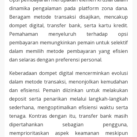
dinamika pengalaman pada platform zona dana.
Beragam metode transaksi disajikan, mencakup
dompet digital, transfer bank, serta kartu kredit.
Pemahaman menyeluruh terhadap opsi
pembayaran memungkinkan pemain untuk selektif
dalam memilih metode pembayaran yang efisien
dan selaras dengan preferensi personal.
Keberadaan dompet digital mencerminkan evolusi
dalam metode transaksi, menonjolkan kemudahan
dan efisiensi. Pemain diizinkan untuk melakukan
deposit serta penarikan melalui langkah-langkah
sederhana, mengoptimalkan efisiensi waktu serta
tenaga. Kontras dengan itu, transfer bank masih
dipertahankan sebagian pengguna,
memprioritaskan aspek keamanan meskipun