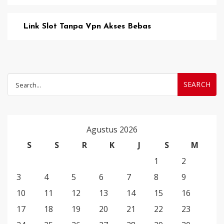
Link Slot Tanpa Vpn Akses Bebas
Search
for:
Agustus 2026
S
S
R
K
J
S
M
1
2
3
4
5
6
7
8
9
10
11
12
13
14
15
16
17
18
19
20
21
22
23