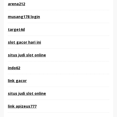
arena212
musang178 login
target4d
slot gacor hari ini
situs judi slot online
indo62
link gacor
situs judi slot online
link apizeus777