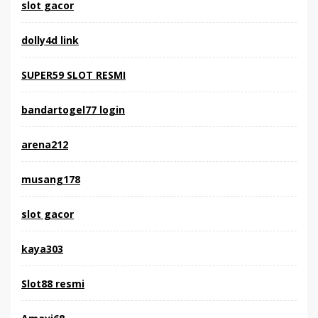
slot gacor
dolly4d link
SUPER59 SLOT RESMI
bandartogel77 login
arena212
musang178
slot gacor
kaya303
Slot88 resmi