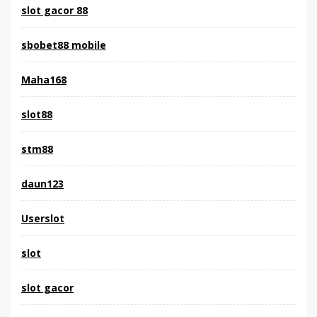
slot gacor 88
sbobet88 mobile
Maha168
slot88
stm88
daun123
Userslot
slot
slot gacor