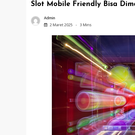
Slot Mobile Friendly Bisa Di
Admin
2 Maret 2025
3 Mins