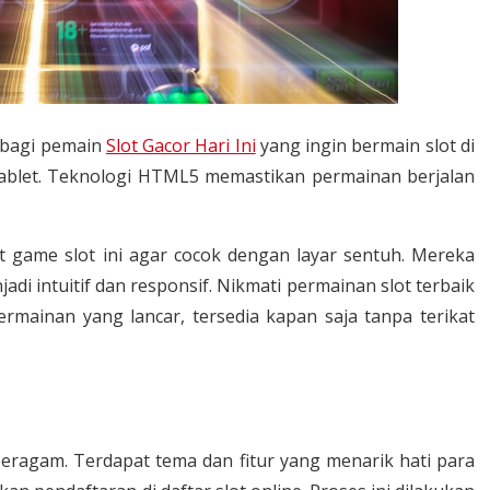
 bagi pemain
Slot Gacor Hari Ini
yang ingin bermain slot di
tablet. Teknologi HTML5 memastikan permainan berjalan
game slot ini agar cocok dengan layar sentuh. Mereka
 intuitif dan responsif. Nikmati permainan slot terbaik
permainan yang lancar, tersedia kapan saja tanpa terikat
t beragam. Terdapat tema dan fitur yang menarik hati para