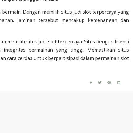
 bermain. Dengan memilih situs judi slot terpercaya yang
amanan. Jaminan tersebut mencakup kemenangan dan
memilih situs judi slot terpercaya. Situs dengan lisensi
ntegritas permainan yang tinggi. Memastikan situs
kan cara cerdas untuk berpartisipasi dalam permainan slot