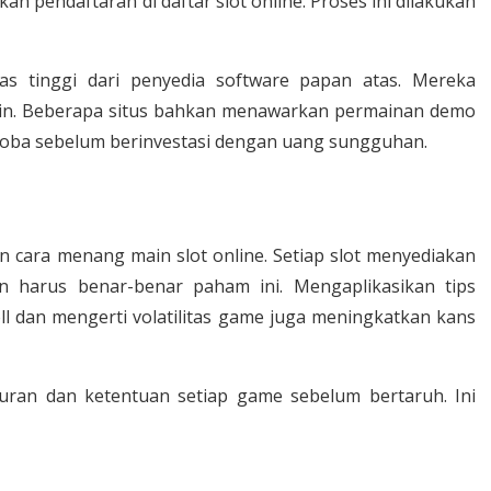
n pendaftaran di daftar slot online. Proses ini dilakukan
as tinggi dari penyedia software papan atas. Mereka
in. Beberapa situs bahkan menawarkan permainan demo
coba sebelum berinvestasi dengan uang sungguhan.
n cara menang main slot online. Setiap slot menyediakan
n harus benar-benar paham ini. Mengaplikasikan tips
ll dan mengerti volatilitas game juga meningkatkan kans
ran dan ketentuan setiap game sebelum bertaruh. Ini