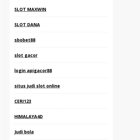
SLOT MAXWIN
SLOT DANA
sbobet88
slot gacor
login apigacor88
situs judi slot online
CERI123
HIMALAYA4D
Judi bola