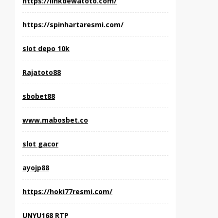
https://linkdewatoto.com/
https://spinhartaresmi.com/
slot depo 10k
Rajatoto88
sbobet88
www.mabosbet.co
slot gacor
ayojp88
https://hoki77resmi.com/
UNYU168 RTP