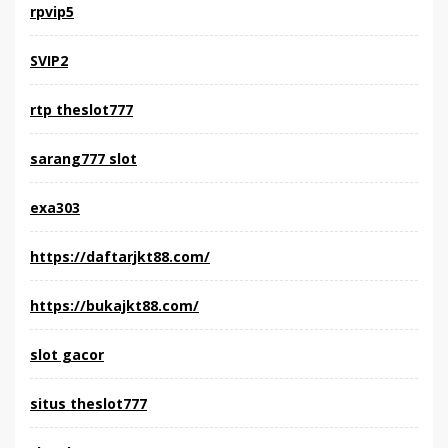
rpvip5
SVIP2
rtp theslot777
sarang777 slot
exa303
https://daftarjkt88.com/
https://bukajkt88.com/
slot gacor
situs theslot777