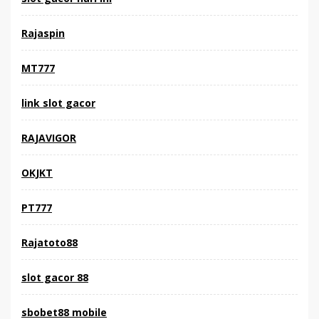
Rajaspin
MT777
link slot gacor
RAJAVIGOR
OKJKT
PT777
Rajatoto88
slot gacor 88
sbobet88 mobile