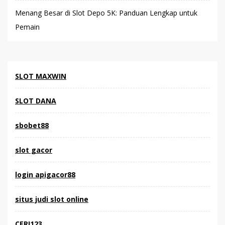
Menang Besar di Slot Depo 5K: Panduan Lengkap untuk
Pemain
SLOT MAXWIN
SLOT DANA
sbobet88
slot gacor
login apigacor88
situs judi slot online
CERI123