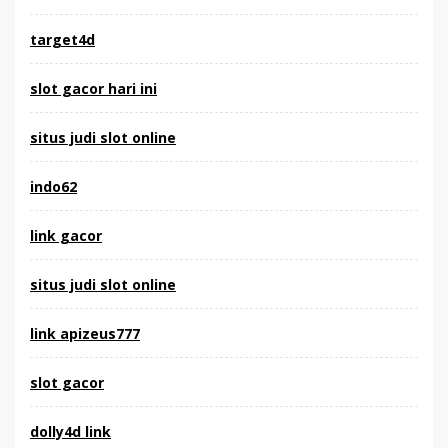
target4d
slot gacor hari ini
situs judi slot online
indo62
link gacor
situs judi slot online
link apizeus777
slot gacor
dolly4d link