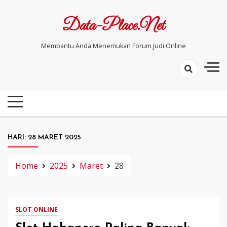
Skip
to
Data-Place.net
content
Membantu Anda Menemukan Forum Judi Online
HARI:
28 MARET 2025
Home
2025
Maret
28
SLOT ONLINE