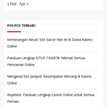
« Feb
Apr »
POS-POS TERBARU
Kemenangan Besar: Slot Gacor Hari Ini di Dunia Kasino
Online
Panduan Lengkap SITUS TIGER78: Nikmati Semua
Permainan Online
Mengenal Slot Jackpot: Kesempatan Menang di Kasino
Online
RajaKete: Panduan Lengkap Casino Online untuk Semua
Pemain