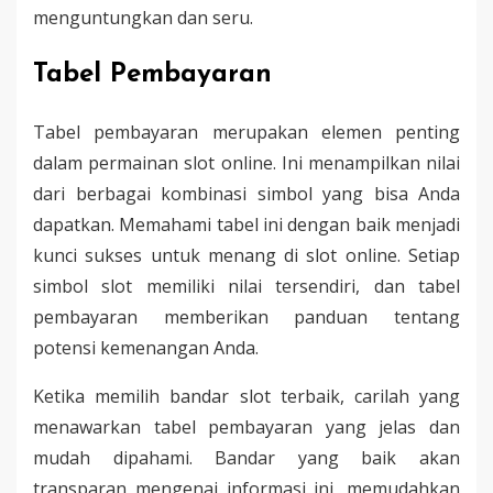
menguntungkan dan seru.
Tabel Pembayaran
Tabel pembayaran merupakan elemen penting
dalam permainan slot online. Ini menampilkan nilai
dari berbagai kombinasi simbol yang bisa Anda
dapatkan. Memahami tabel ini dengan baik menjadi
kunci sukses untuk menang di slot online. Setiap
simbol slot memiliki nilai tersendiri, dan tabel
pembayaran memberikan panduan tentang
potensi kemenangan Anda.
Ketika memilih bandar slot terbaik, carilah yang
menawarkan tabel pembayaran yang jelas dan
mudah dipahami. Bandar yang baik akan
transparan mengenai informasi ini, memudahkan