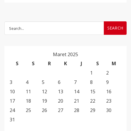
Search
for:
Maret 2025
S
S
R
K
J
S
M
1
2
3
4
5
6
7
8
9
10
11
12
13
14
15
16
17
18
19
20
21
22
23
24
25
26
27
28
29
30
31