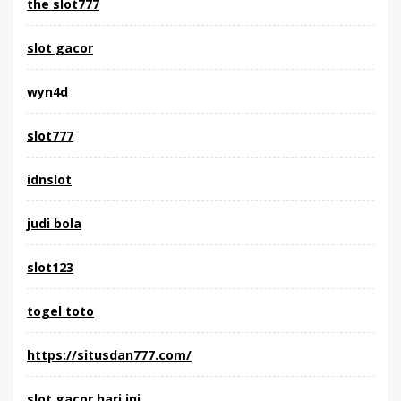
the slot777
slot gacor
wyn4d
slot777
idnslot
judi bola
slot123
togel toto
https://situsdan777.com/
slot gacor hari ini