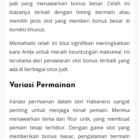
judi yang menawarkan bonus besar. Celah ini
biasanya terkait dengan timing bermain atau
memilih jenis slot yang memberi bonus besar di
kondisi khusus.
Memahami celah ini bisa signifikan meningkatkan
kans Anda untuk meraih keuntungan maksimal. Ini
terutama dari penawaran slot bonus terbaik yang
ada di berbagai situs judi.
Variasi Permainan
Variasi permainan dalam slot Habanero sangat
penting untuk menjaga minat pemain. Mereka
menawarkan tema dan fitur unik, yang membuat
pemain tetap terhibur. Dengan game slot yang
memberikan bonus besar, pengalaman bermain